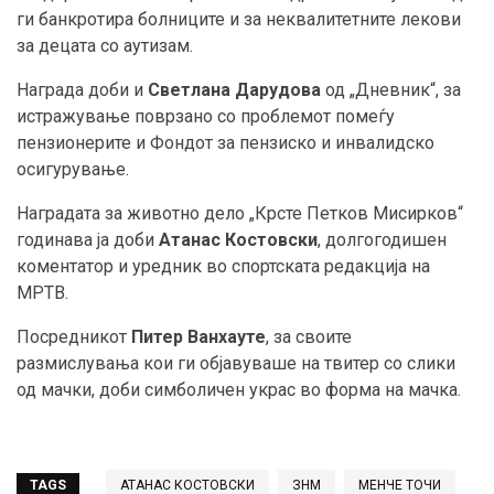
ги банкротира болниците и за неквалитетните лекови
за децата со аутизам.
Награда доби и
Светлана Дарудова
од „Дневник“, за
истражување поврзано со проблемот помеѓу
пензионерите и Фондот за пензиско и инвалидско
осигурување.
Наградата за животно дело „Крсте Петков Мисирков“
годинава ја доби
Атанас Костовски
, долгогодишен
коментатор и уредник во спортската редакција на
МРТВ.
Посредникот
Питер Ванхауте
, за своите
размислувања кои ги објавуваше на твитер со слики
од мачки, доби симболичен украс во форма на мачка.
TAGS
АТАНАС КОСТОВСКИ
ЗНМ
МЕНЧЕ ТОЧИ