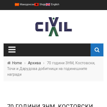
Македонски
Shqip
English
Home
›
Архива
›
70 години ЗНМ, Костовски,
Точи и Дарудова добитници на годинешните
награди
70 ГОДИНИ ЗНМ, КОСТОВСКИ,