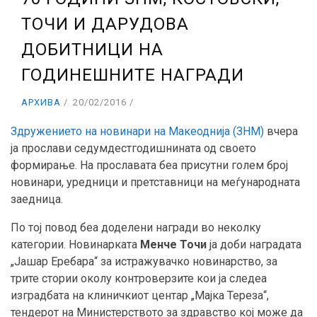
ТОЧИ И ДАРУДОВА
ДОБИТНИЦИ НА
ГОДИНЕШНИТЕ НАГРАДИ
АРХИВА
20/02/2016
Здружението на новинари на Макеоднија (ЗНМ)
вчера
ја прослави седумдестгодишнината од своето
формирање. На прославата беа присутни голем број
новинари, уредници и претставници на меѓународната
заедница.
По тој повод беа доделени награди во неколку
категории. Новинарката
Менче Точи
ја доби наградата
„Јашар Еребара“ за истражувачко новинарство, за
трите стории околу контроверзите кои ја следеа
изградбата на клиничкиот центар „Мајка Тереза“,
тендерот на Министерството за здравство кој може да