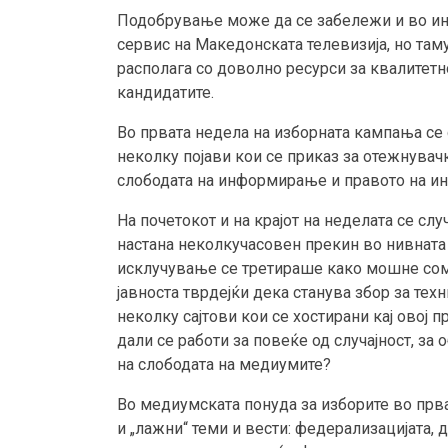
Подобрување може да се забележи и во ин
сервис на Македонската телевизија, но таму
располага со доволно ресурси за квалитет
кандидатите.
Во првата недела на изборната кампања се 
неколку појави кои се приказ за отежнувач
слободата на информирање и правото на и
На почетокот и на крајот на неделата се сл
настана неколкучасовен прекин во нивната 
исклучување се третираше како мошне сом
јавноста тврдејќи дека станува збор за тех
неколку сајтови кои се хостирани кај овој п
дали се работи за повеќе од случајност, за
на слободата на медиумите?
Во медиумската понуда за изборите во пр
и „лажни“ теми и вести: федерализацијата, 