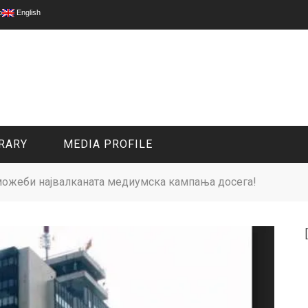
p
English
RARY
MEDIA PROFILE
 можеби највалканата медиумска кампања досега!
CIVIL MEDIA PLATFORM
ONLINE CHANNELS