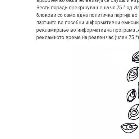
вработен во оваа телевизија се слуша и на 
Вести поради прекршување на чл.75 ѓ од И
блокови со само една политичка партија в
партиите во посебни информативни емисии, 
рекламирање во информативна програма „Арг
рекламното време на реален час (член 75 ѓ)