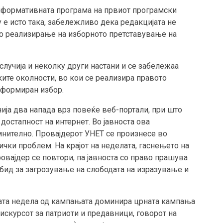
формативната програма на првиот програмски
 е исто така, забележливо дека редакцијата не
но реализирање на изборното претставување на
случија и неколку други настани и се забележаа
ките околности, во кои се реализира правото
нформиран избор.
учија два напада врз повеќе веб-портали, при што
достапност на интернет. Во јавноста ова
нително. Провајдерот УНЕТ се произнесе во
нички проблем. На крајот на неделата, гаснењето на
ровајдер се повтори, па јавноста со право прашува
 обид за загрозување на слободата на изразување и
вата недела од кампањата доминира црната кампања
дискурсот за патриоти и предавници, говорот на