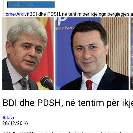
Home
›
Arkivi
›
BDI dhe PDSH, në tentim për ikje nga përgjegjësia 
BDI dhe PDSH, në tentim për ikje
Arkivi
28/12/2016