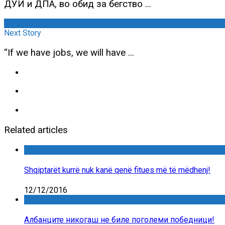
ДУИ и ДПА, во обид за бегство ...
Next Story
“If we have jobs, we will have ...
Related articles
Shqiptarët kurrë nuk kanë qenë fitues më të mëdhenj!
12/12/2016
Албанците никогаш не биле поголеми победници!