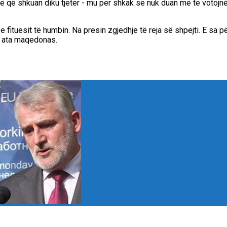
re që shkuan diku tjetër - mu për shkak se nuk duan më të votojnë
 fituesit të humbin. Na presin zgjedhje të reja së shpejti. E sa pë
e ata maqedonas.