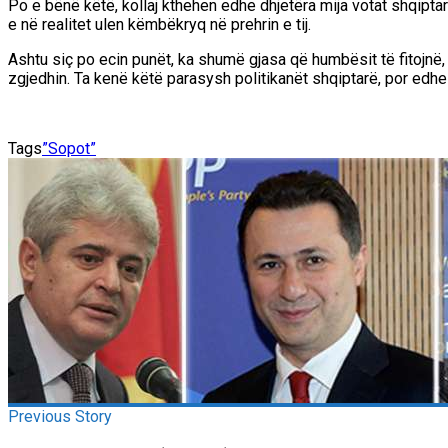
Po e bënë këtë, kollaj kthehen edhe dhjetëra mija votat shqipta
e në realitet ulen këmbëkryq në prehrin e tij.
Ashtu siç po ecin punët, ka shumë gjasa që humbësit të fitojnë, e
zgjedhin. Ta kenë këtë parasysh politikanët shqiptarë, por edh
Tags
”Sopot”
Previous Story