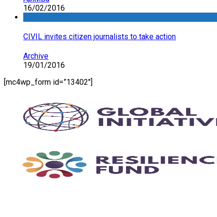
16/02/2016
CIVIL invites citizen journalists to take action
Archive
19/01/2016
[mc4wp_form id=”13402″]