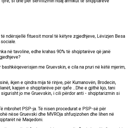
yre, si dhe për servilizmin ndaj armikut të shqiptarëve
të ndërsjellë fituesit moral të këtyre zgjedhjeve, Lëvizjen Besa
 sociale.
a në tavoline, edhe krahas 90% të shqiptarëve që janë
zgjedhjeve?
ër bashkëqeverisjen me Gruevskin, e cila na pruri në këtë mjerim,
sinë, ikjen e qindra mija të rinjve, për Kumanovën, Brodecin,
anët, kapjen e shqiptarëve për qafe ...Dhe e gjithë kjo, tani
gurisht jo me Gruevskin, i cili përdor anti - shqiptarizmin si
e. Të mbrohet PSP-ja. Të nisen procedurat e PSP-së për
më kohë nëse Gruevski dhe MVROja shfuqizohen dhe lihen në
hqiptarët në Maqedoni.