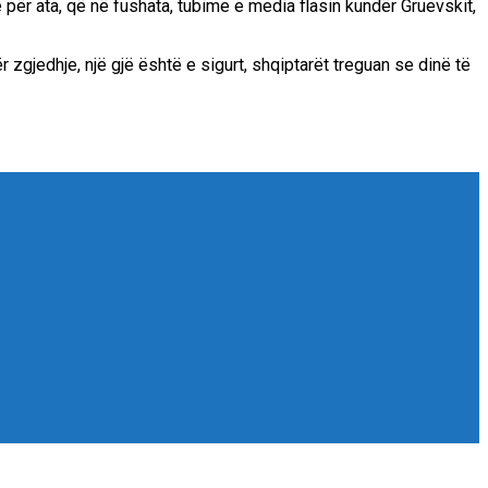
 për ata, që në fushata, tubime e media flasin kundër Gruevskit,
r zgjedhje, një gjë është e sigurt, shqiptarët treguan se dinë të