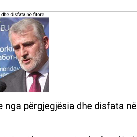
dhe disfata në fitore
 nga përgjegjësia dhe disfata në 