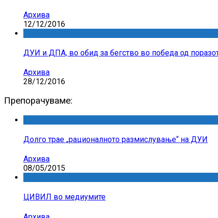
Архива
12/12/2016
ДУИ и ДПА, во обид за бегство во победа од поразо
Архива
28/12/2016
Препорачуваме:
Долго трае „рационалното размислување“ на ДУИ
Архива
08/05/2015
ЦИВИЛ во медиумите
Архива