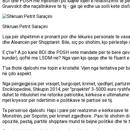
BDI dhe PDSH me mjeshtëri po luajnë lojën e relativizimit të pë
Gruevskit dhe naçallnikëve të tij - gjë që edhe ua solli këtë dis
Shkruan:Petrit Saraçini
Loja për shpëtimin e pronarit por dhe lëkurës personale të vasa
dhe Aleancën për Shqiptarët. Bile, siç po shohim, kjo përleshje 
E ç'ne? A po kanë BDI dhe PDSH vetë mandate për të bërë qev
kundër), qoftë me LSDM-në? Nga vjen kjo qasje dhe të ftuarit e 
T'ua thotë djaloshi me topin e kristaltë. Vjen nga tentativa për
në çdo aspekt.
Nga përgjegjësia për vrasjet, burgosjet, krimet, vjedhjet, partiz
Enciklopedinë, Shkupin 2014, për "projektin" 3-5000 euro ryshfet 
duhet të mbulohet me retorike patriotike, kërkesa e ultimatume q
mjet kryesor për ndërtimin e politikave të partisë së tij.
Ta përsërisë djaloshi. Hapi i parë për realizimin e kërkesave t
Monstrën, për Sopotin, për krimet zgjedhore...Pasi të shohim d
opozitë, pastaj, partitë shqiptare mund të bëjnë politikë dhe t