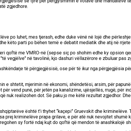
rgjegjësisë së tyre për përgjysmimin e votave dhe mandateve të t
fatë zgjedhore.
lëve po luhet, mes tjerash, edhe duke vënë në lojë dhe përleshje 
dhe këto parti po bëhen temë e debatit mediatik dhe atij në rrjete
eri qoftë me VMRO-në (sepse siç po shohim edhe ky opsion qenk
"të vegjëlve" në tavolinë, kjo dashuri vëllazërore e zbuluar pas 
 bashkëndarje të përgjegjësisë, ose për të ikur nga përgjegjësia p
imin e shtetit, mjerimin në ekonomi, shëndetësi, arsim, për papunë
për vend punë, për jetën pa kanalizime, ujësjellës, rrugë, për indi
ë nuk realizohen dot. Së paku jo me këtë rezultat zgjedhor. Dhe si
ë shqiptarëve është t'i thyhet “kaçepi” Gruevskit dhe kriminelëv
isa prej kriminelëve prapa grilave, e për atë nuk nevojitet shu
ë tregohen sy fortë ndaj kujt do qoftë që mendon të anashkalojë s