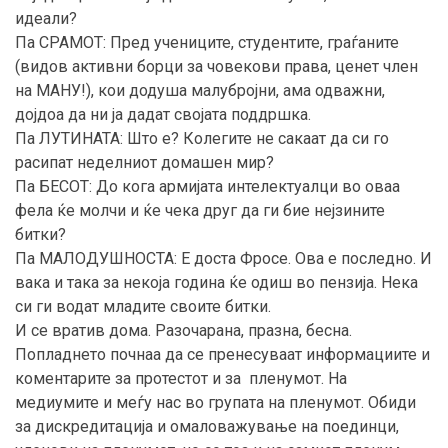
идеали?
Па СРАМОТ: Пред учениците, студентите, граѓаните
(видов активни борци за човекови права, ценет член
на МАНУ!), кои додуша малубројни, ама одважни,
дојдоа да ни ја дадат својата поддршка.
Па ЛУТИНАТА: Што е? Колегите не сакаат да си го
расипат неделниот домашен мир?
Па БЕСОТ: До кога армијата интелектуалци во оваа
фела ќе молчи и ќе чека друг да ги бие нејзините
битки?
Па МАЛОДУШНОСТА: Е доста Фросе. Ова е последно. И
вака и така за некоја година ќе одиш во пензија. Нека
си ги водат младите своите битки.
И се вратив дома. Разочарана, празна, бесна.
Попладнето почнаа да се пренесуваат информациите и
коментарите за протестот и за пленумот. На
медиумите и меѓу нас во групата на пленумот. Обиди
за дискредитација и омаловажување на поединци,