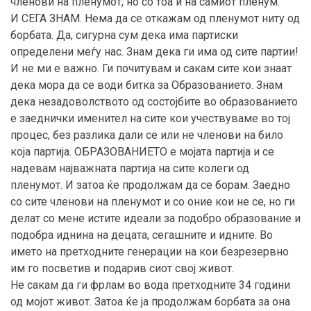
членови на пленумот, но со тоа и на самиот пленум.
И СЕГА ЗНАМ. Нема да се откажам од пленумот ниту од
борбата. Да, сигурна сум дека има партиски
определени меѓу нас. Знам дека ги има од сите партии!
И не ми е важно. Ги почитувам и сакам сите кои знаат
дека мора да се води битка за Образованието. Знам
дека незадоволството од состојбите во образованието
е заеднички именител на сите кои учествуваме во тој
процес, без разлика дали се или не членови на било
која партија. ОБРАЗОВАНИЕТО е мојата партија и се
надевам најважната партија на сите колеги од
пленумот. И затоа ќе продолжам да се борам. Заедно
со сите членови на пленумот и со оние кои не се, но ги
делат со мене истите идеали за подобро образование и
подобра иднина на децата, сегашните и идните. Во
името на претходните генерации на кои безрезервно
им го посветив и подарив сиот свој живот.
Не сакам да ги фрлам во вода претходните 34 години
од мојот живот. Затоа ќе ја продолжам борбата за она