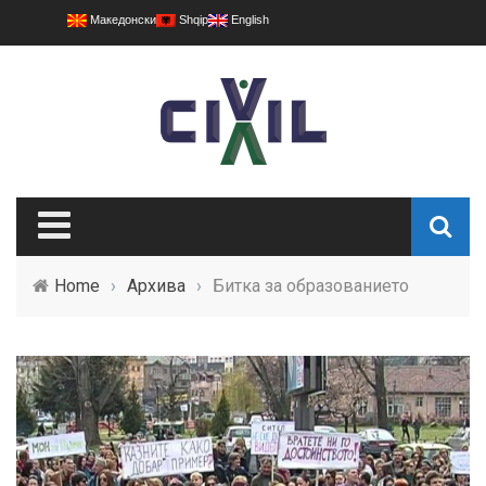
Македонски
Shqip
English
Home
›
Архива
›
Битка за образованието