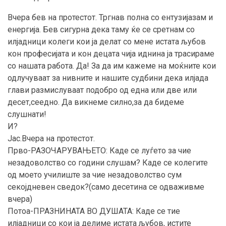
Вчера бев на протестот. Тргнав полна со ентузијазам и
енергија. Бев сигурна дека таму ќе се сретнам со
илјадници колеги кои ја делат со мене истата љубов
кон професијата и кон децата чија иднина ја трасираме
со нашата работа. Да! За да им кажеме на моќните кои
одлучуваат за нивните и нашите судбини дека илјада
глави размислуваат подобро од една или две или
десет,сеедно. Да викнеме силно,за да бидеме
слушнати!
И?
Јас.Вчера на протестот.
Прво-РАЗОЧАРУВАЊЕТО: Каде се луѓето за чие
незадоволство со години слушам? Каде се колегите
од моето училиште за чие незадоволство сум
секојдневен сведок?(само десетина се одваживме
вчера)
Потоа-ПРАЗНИНАТА ВО ДУШАТА: Каде се тие
илјадници со кои ја делиме истата љубов, истите