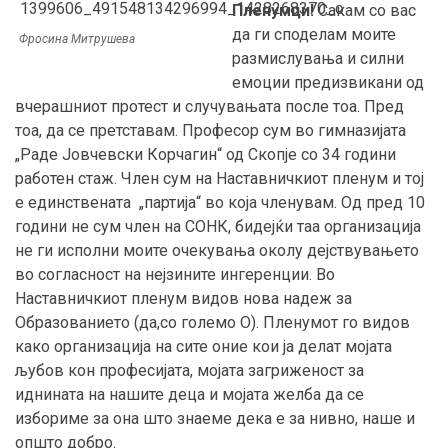
Пленумци!
Сакам со вас
да ги споделам моите
Фросина Митрушева
размислувања и силни
емоции предизвикани од
вчерашниот протест и случувањата после тоа. Пред
тоа, да се претставам. Професор сум во гимназијата
„Раде Јовчевски Корчагин“ од Скопје со 34 години
работен стаж. Член сум на Наставничкиот пленум и тој
е единствената „партија“ во која членувам. Од пред 10
години не сум член на СОНК, бидејќи таа организација
не ги исполни моите очекувања околу дејствувањето
во согласност на нејзините ингеренции. Во
Наставничкиот пленум видов нова надеж за
Образованието (да,со големо О). Пленумот го видов
како организација на сите оние кои ја делат мојата
љубов кон професијата, мојата загриженост за
иднината на нашите деца и мојата желба да се
избориме за она што знаеме дека е за нивно, наше и
општо добро.