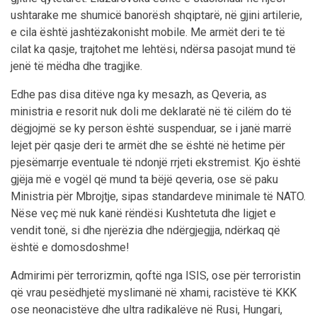
ushtarake me shumicë banorësh shqiptarë, në gjini artilerie,
e cila është jashtëzakonisht mobile. Me armët deri te të
cilat ka qasje, trajtohet me lehtësi, ndërsa pasojat mund të
jenë të mëdha dhe tragjike.
Edhe pas disa ditëve nga ky mesazh, as Qeveria, as
ministria e resorit nuk doli me deklaratë në të cilëm do të
dëgjojmë se ky person është suspenduar, se i janë marrë
lejet për qasje deri te armët dhe se është në hetime për
pjesëmarrje eventuale të ndonjë rrjeti ekstremist. Kjo është
gjëja më e vogël që mund ta bëjë qeveria, ose së paku
Ministria për Mbrojtje, sipas standardeve minimale të NATO.
Nëse veç më nuk kanë rëndësi Kushtetuta dhe ligjet e
vendit tonë, si dhe njerëzia dhe ndërgjegjja, ndërkaq që
është e domosdoshme!
Admirimi për terrorizmin, qoftë nga ISIS, ose për terroristin
që vrau pesëdhjetë myslimanë në xhami, racistëve të KKK
ose neonacistëve dhe ultra radikalëve në Rusi, Hungari,