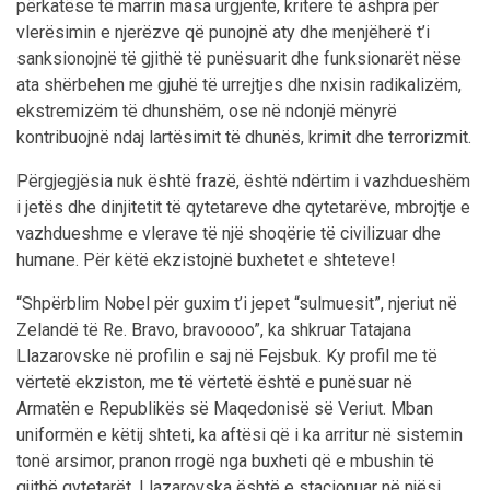
përkatëse të marrin masa urgjente, kritere të ashpra për
vlerësimin e njerëzve që punojnë aty dhe menjëherë t’i
sanksionojnë të gjithë të punësuarit dhe funksionarët nëse
ata shërbehen me gjuhë të urrejtjes dhe nxisin radikalizëm,
ekstremizëm të dhunshëm, ose në ndonjë mënyrë
kontribuojnë ndaj lartësimit të dhunës, krimit dhe terrorizmit.
Përgjegjësia nuk është frazë, është ndërtim i vazhdueshëm
i jetës dhe dinjitetit të qytetareve dhe qytetarëve, mbrojtje e
vazhdueshme e vlerave të një shoqërie të civilizuar dhe
humane. Për këtë ekzistojnë buxhetet e shteteve!
“Shpërblim Nobel për guxim t’i jepet “sulmuesit”, njeriut në
Zelandë të Re. Bravo, bravoooo”, ka shkruar Tatajana
Llazarovske në profilin e saj në Fejsbuk. Ky profil me të
vërtetë ekziston, me të vërtetë është e punësuar në
Armatën e Republikës së Maqedonisë së Veriut. Mban
uniformën e këtij shteti, ka aftësi që i ka arritur në sistemin
tonë arsimor, pranon rrogë nga buxheti që e mbushin të
gjithë qytetarët. Llazarovska është e stacionuar në njësi