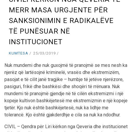
MERR MASA URGJENTE PËR
SANKSIONIMIN E RADIKALËVE
TË PUNËSUAR NË
INSTITUCIONET
KUMTESA
25/03/2019
Nuk mundemi dhe nuk guxojmë të pranojmë se mes nesh ka
njerëz që lartësojnë kriminelë, vrasës dhe ekstremizëm,
pasojat e të cilit janë tragjike – humbje të jetëve njerëzore,
pasiguri, frikë dhe bashkësi dhe shoqëri të rrënuara. Nuk
mundemi të pranojmë gjendje në të cilën ekstremizmi i një
kopeje kultivon bashkëjetesë me ekstremizmin e një kopeje
tjetër. Kjo nuk është bashkëjetesë, nuk ka lidhje me
tolerancë. Kjo është gjakderdhje e cila sa nuk ka ndodhur.
CIVIL – Qendra për Liri kërkon nga Qeveria dhe institucionet