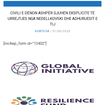
CIVILI E DËNON ASHPËR GJUHËN EKSPLICITE TË
URREJTJES NGA NEDELLKOVSKI DHE ADHURUESIT E
TIJ
KUMTESA
01/06/2020
[mc4wp_form id=”13402″]