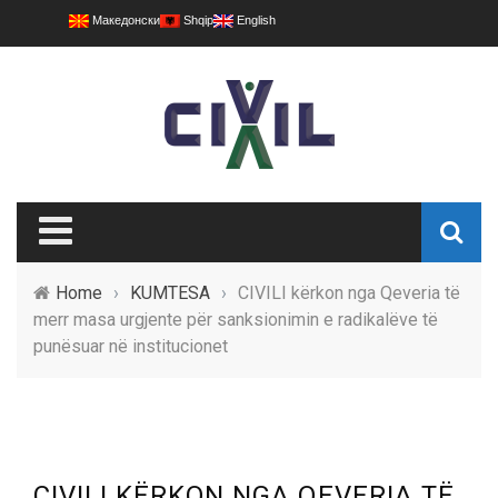
Македонски
Shqip
English
Home
›
KUMTESA
›
CIVILI kërkon nga Qeveria të
merr masa urgjente për sanksionimin e radikalëve të
punësuar në institucionet
CIVILI KËRKON NGA QEVERIA TË