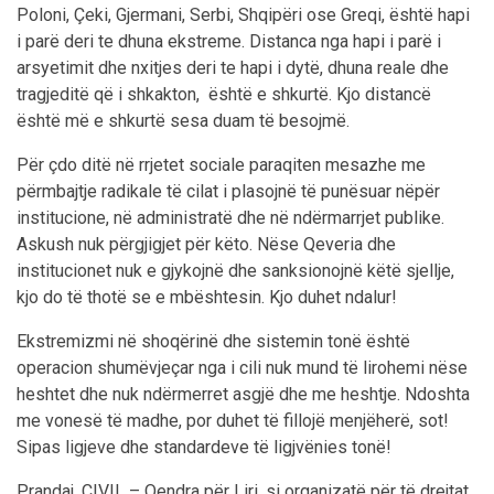
Poloni, Çeki, Gjermani, Serbi, Shqipëri ose Greqi, është hapi
i parë deri te dhuna ekstreme. Distanca nga hapi i parë i
arsyetimit dhe nxitjes deri te hapi i dytë, dhuna reale dhe
tragjeditë që i shkakton, është e shkurtë. Kjo distancë
është më e shkurtë sesa duam të besojmë.
Për çdo ditë në rrjetet sociale paraqiten mesazhe me
përmbajtje radikale të cilat i plasojnë të punësuar nëpër
institucione, në administratë dhe në ndërmarrjet publike.
Askush nuk përgjigjet për këto. Nëse Qeveria dhe
institucionet nuk e gjykojnë dhe sanksionojnë këtë sjellje,
kjo do të thotë se e mbështesin. Kjo duhet ndalur!
Ekstremizmi në shoqërinë dhe sistemin tonë është
operacion shumëvjeçar nga i cili nuk mund të lirohemi nëse
heshtet dhe nuk ndërmerret asgjë dhe me heshtje. Ndoshta
me vonesë të madhe, por duhet të fillojë menjëherë, sot!
Sipas ligjeve dhe standardeve të ligjvënies tonë!
Prandaj, CIVIL – Qendra për Liri, si organizatë për të drejtat