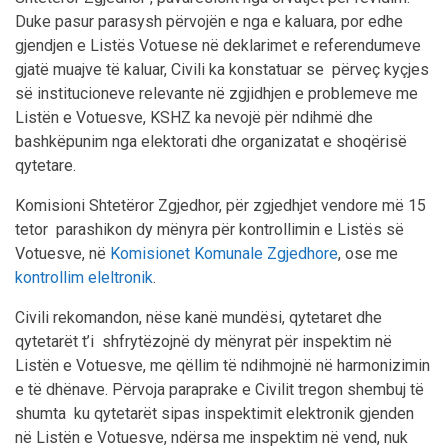
Duke pasur parasysh përvojën e nga e kaluara, por edhe
gjendjen e Listës Votuese në deklarimet e referendumeve
gjatë muajve të kaluar, Civili ka konstatuar se përveç kyçjes
së institucioneve relevante në zgjidhjen e problemeve me
Listën e Votuesve, KSHZ ka nevojë për ndihmë dhe
bashkëpunim nga elektorati dhe organizatat e shoqërisë
qytetare.
Komisioni Shtetëror Zgjedhor, për zgjedhjet vendore më 15
tetor parashikon dy mënyra për kontrollimin e Listës së
Votuesve, në
Komisionet Komunale Zgjedhore
, ose me
kontrollim eleltronik
.
Civili rekomandon, nëse kanë mundësi, qytetaret dhe
qytetarët t’i shfrytëzojnë dy mënyrat për inspektim në
Listën e Votuesve, me qëllim të ndihmojnë në harmonizimin
e të dhënave. Përvoja paraprake e Civilit tregon shembuj të
shumta ku qytetarët sipas inspektimit elektronik gjenden
në Listën e Votuesve, ndërsa me inspektim në vend, nuk