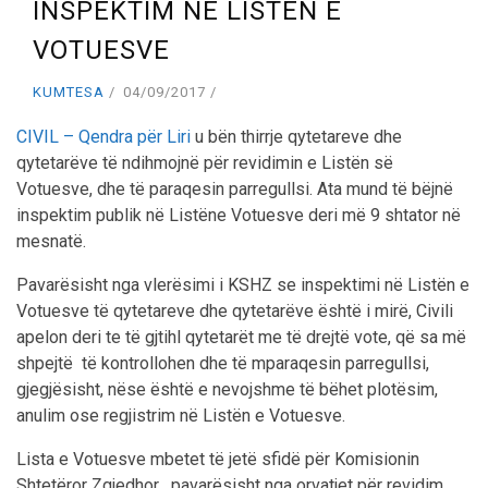
INSPEKTIM NË LISTËN E
VOTUESVE
KUMTESA
04/09/2017
CIVIL – Qendra për Liri
u bën thirrje qytetareve dhe
qytetarëve të ndihmojnë për revidimin e Listën së
Votuesve, dhe të paraqesin parregullsi. Ata mund të bëjnë
inspektim publik në Listëne Votuesve deri më 9 shtator në
mesnatë.
Pavarësisht nga vlerësimi i KSHZ se inspektimi në Listën e
Votuesve të qytetareve dhe qytetarëve është i mirë, Civili
apelon deri te të gjtihl qytetarët me të drejtë vote, që sa më
shpejtë të kontrollohen dhe të mparaqesin parregullsi,
gjegjësisht, nëse është e nevojshme të bëhet plotësim,
anulim ose regjistrim në Listën e Votuesve.
Lista e Votuesve mbetet të jetë sfidë për Komisionin
Shtetëror Zgjedhor , pavarësisht nga orvatjet për revidim.