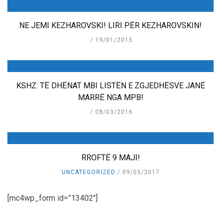
NE JEMI KEZHAROVSKI! LIRI PËR KEZHAROVSKIN!
19/01/2015
KSHZ: TË DHËNAT MBI LISTËN E ZGJEDHËSVE JANË
MARRË NGA MPB!
08/03/2016
RROFTË 9 MAJI!
UNCATEGORIZED
09/05/2017
[mc4wp_form id=”13402″]