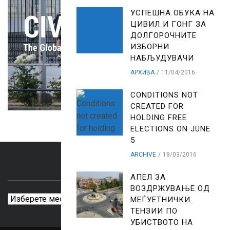
УСПЕШНА ОБУКА НА
ЦИВИЛ И ГОНГ ЗА
ДОЛГОРОЧНИТЕ
ИЗБОРНИ
НАБЉУДУВАЧИ
АРХИВА
11/04/2016
CONDITIONS NOT
CREATED FOR
HOLDING FREE
ELECTIONS ON JUNE
5
ARCHIVE
18/03/2016
ARCHIVES
АПЕЛ ЗА
ВОЗДРЖУВАЊЕ ОД
Archives
МЕЃУЕТНИЧКИ
ТЕНЗИИ ПО
УБИСТВОТО НА