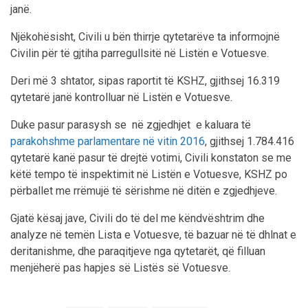
janë.
Njëkohësisht, Civili u bën thirrje qytetarëve ta informojnë
Civilin për të gjtiha parregullsitë në Listën e Votuesve.
Deri më 3 shtator, sipas raportit të KSHZ, gjithsej 16.319
qytetarë janë kontrolluar në Listën e Votuesve.
Duke pasur parasysh se në zgjedhjet e kaluara të
parakohshme parlamentare në vitin 2016
, gjithsej 1.784.416
qytetarë kanë pasur të drejtë votimi, Civili konstaton se me
këtë tempo të inspektimit në Listën e Votuesve, KSHZ po
përballet me rrëmujë të sërishme në ditën e zgjedhjeve.
Gjatë kësaj jave, Civili do të del me këndvështrim dhe
analyze në temën Lista e Votuesve, të bazuar në të dhlnat e
deritanishme, dhe paraqitjeve nga qytetarët, që filluan
menjëherë pas hapjes së Listës së Votuesve.