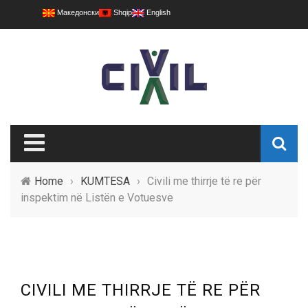
Македонски
Shqip
English
Home
›
KUMTESA
›
Civili me thirrje të re për
inspektim në Listën e Votuesve
CIVILI ME THIRRJE TË RE PËR