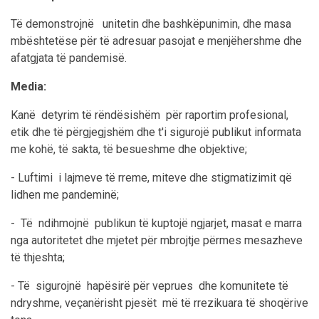
Të demonstrojnë unitetin dhe bashkëpunimin, dhe masa
mbështetëse për të adresuar pasojat e menjëhershme dhe
afatgjata të pandemisë.
Media:
Kanë detyrim të rëndësishëm për raportim profesional,
etik dhe të përgjegjshëm dhe t'i sigurojë publikut informata
me kohë, të sakta, të besueshme dhe objektive;
- Luftimi i lajmeve të rreme, miteve dhe stigmatizimit që
lidhen me pandeminë;
- Të ndihmojnë publikun të kuptojë ngjarjet, masat e marra
nga autoritetet dhe mjetet për mbrojtje përmes mesazheve
të thjeshta;
- Të sigurojnë hapësirë për veprues dhe komunitete të
ndryshme, veçanërisht pjesët më të rrezikuara të shoqërive