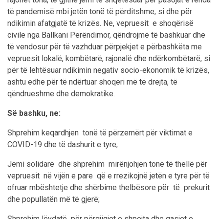
të pandemisë mbi jetën tonë të përditshme, si dhe për
ndikimin afatgjatë të krizës. Ne, vepruesit e shoqërisë
civile nga Ballkani Perëndimor, qëndrojmë të bashkuar dhe
të vendosur për të vazhduar përpjekjet e përbashkëta me
vepruesit lokalë, kombëtarë, rajonalë dhe ndërkombëtarë, si
për të lehtësuar ndikimin negativ socio-ekonomik të krizës,
ashtu edhe për të ndërtuar shoqëri më të drejta, të
qëndrueshme dhe demokratike.
Së bashku, ne:
Shprehim keqardhjen tonë të përzemërt për viktimat e
COVID-19 dhe të dashurit e tyre;
Jemi solidarë dhe shprehim mirënjohjen tonë të thellë për
vepruesit në vijën e pare që e rrezikojnë jetën e tyre për të
ofruar mbështetje dhe shërbime thelbësore për të prekurit
dhe popullatën më të gjerë;
Shprehim lëvdatë për përgjigjet e shpejta dhe qasjet e