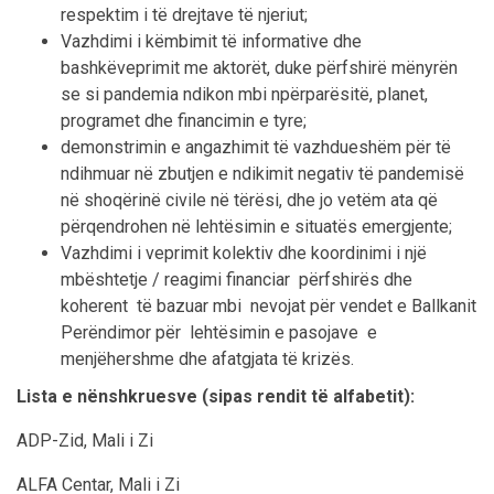
respektim i të drejtave të njeriut;
Vazhdimi i këmbimit të informative dhe
bashkëveprimit me aktorët, duke përfshirë mënyrën
se si pandemia ndikon mbi npërparësitë, planet,
programet dhe financimin e tyre;
demonstrimin e angazhimit të vazhdueshëm për të
ndihmuar në zbutjen e ndikimit negativ të pandemisë
në shoqërinë civile në tërësi, dhe jo vetëm ata që
përqendrohen në lehtësimin e situatës emergjente;
Vazhdimi i veprimit kolektiv dhe koordinimi i një
mbështetje / reagimi financiar përfshirës dhe
koherent të bazuar mbi nevojat për vendet e Ballkanit
Perëndimor për lehtësimin e pasojave e
menjëhershme dhe afatgjata të krizës.
Lista e nënshkruesve (sipas rendit të alfabetit):
ADP-Zid, Mali i Zi
ALFA Centar, Mali i Zi