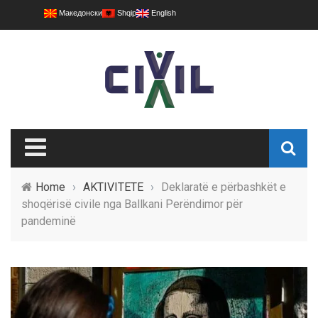
Македонски
Shqip
English
Home
›
AKTIVITETE
›
Deklaratë e përbashkët e
shoqërisë civile nga Ballkani Perëndimor për
pandeminë