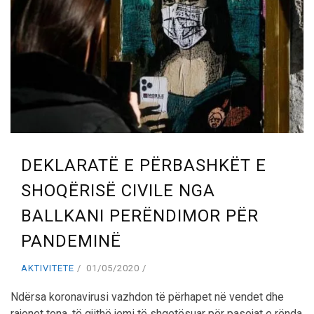
DEKLARATË E PËRBASHKËT E
SHOQËRISË CIVILE NGA
BALLKANI PERËNDIMOR PËR
PANDEMINË
AKTIVITETE
01/05/2020
Ndërsa koronavirusi vazhdon të përhapet në vendet dhe
rajonet tona, të gjithë jemi të shqetësuar për pasojat e rënda