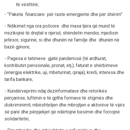
të vështirë;
- “Paketa financiare për raste emergjente dhe për shërim”
- Ndikimet nga ora policore dhe masa tjera që mund të
rrezikojnë të drejtat e njeriut, shëndetin mendor, mjedisin
jetësor, sigurinë, si dhe dhunën në familje dhe dhunën në
bazë gjinore;
- Pagesa e tatimeve gjatë pandemisë (të ardhurat,
kontributet pensionale, pronat, etj.); faturat e shërbimeve
(energjia elektrike, uji, mbeturinat, qiraja); kredi, interesa dhe
tarifa bankare;
- Kundërveprimi ndaj dezinformatave dhe retorikës
përçarëse; luftimin e të gjitha formave të stigmës dhe
diskriminimit; mbështetjen dhe mbrojtjen e aktorëve të vijës
së parë dhe përpjekjet që ndërtojnë besimin dhe forcojnë
solidaritetin;