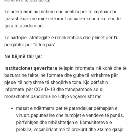
Të ndërmarrin hulumtime dhe analiza për të kuptuar dhe
parashikuar më mirë ndikimet sociale-ekonomike dhe të
tjera të pandemisë;
Të hartojnë strategjitë e rimëkëmbjes dhe planet për t'u
përgatitur për "ditën pas".
Ne bëjmë thirrje:
Institucionet qeveritare
të japin informata në kohë dhe të
bazuara në fakte, në formate dhe gjuhë të arritshme për
pjesë të ndryshme të shoqërive tona. Kjo përfshin
informata për COVID-19 dhe transparencë se si
menaxhohet pandemia në lidhje veçanërisht me:
masat e ndërmarra për të parandaluar përhapjen e
virusit, papunësinë dhe humbjet e vendeve të punës,
përfshirjen dhe mbështetjen e komuniteteve e
prekura, veçanërisht më të prekurit dhe ata me qasje