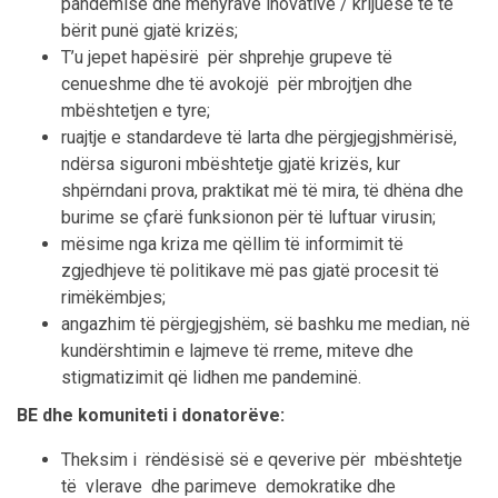
pandemisë dhe mënyrave inovative / krijuese të të
bërit punë gjatë krizës;
T’u jepet hapësirë për shprehje grupeve të
cenueshme dhe të avokojë për mbrojtjen dhe
mbështetjen e tyre;
ruajtje e standardeve të larta dhe përgjegjshmërisë,
ndërsa siguroni mbështetje gjatë krizës, kur
shpërndani prova, praktikat më të mira, të dhëna dhe
burime se çfarë funksionon për të luftuar virusin;
mësime nga kriza me qëllim të informimit të
zgjedhjeve të politikave më pas gjatë procesit të
rimëkëmbjes;
angazhim të përgjegjshëm, së bashku me median, në
kundërshtimin e lajmeve të rreme, miteve dhe
stigmatizimit që lidhen me pandeminë.
BE dhe komuniteti i donatorëve:
Theksim i rëndësisë së e qeverive për mbështetje
të vlerave dhe parimeve demokratike dhe