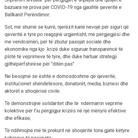
bazuara në prova për COVID-19 nga gjashtë qeveritë e
Ballkanit Perëndimor.
Sot, më shumë se kurrë, njerëzit kanë nevojë për siguri që
qeveritë e tyre po reagojnë urgjentisht, me përgjegjësi dhe
me vendosmëri, për të zbutur pasojat sociale dhe
ekonomike nga kjo krizë duke siguruar transparencë të
plotë të veprimeve të tyre, dhe duke hartuar strategji
gjithëpërfshirëse për "ditën pas".
Ne besojmë se është e domosdoshme që qeveritë,
institucionet shëndetësore, donatorët, media, biznesi dhe
aktorët e shoqërisë civile:
Të demonstrojnë solidaritet dhe të ndërmarrin veprime
kolektive për t'iu përgjigjur krizës në një mënyrë efektive
dhe efikase;
Të ndihmojnë më të prekurit në shoqëritë tona gjatë këtyre
kohërave të pasigurta;