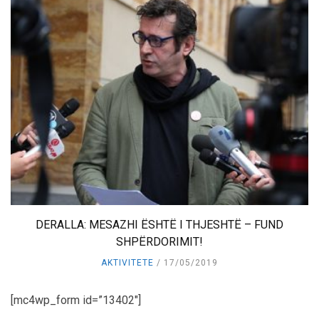
DERALLA: MESAZHI ËSHTË I THJESHTË – FUND
SHPËRDORIMIT!
AKTIVITETE
17/05/2019
[mc4wp_form id=”13402″]