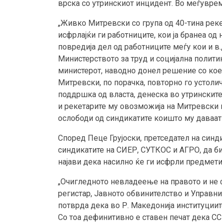
врска со утринскиот инцидент. Во меѓувре
„Живко Митревски со група од 40-тина реке
исфрлајќи ги работниците, кои ја бранеа о
повредија дел од работниците меѓу кои и в
Министерството за труд и социјална полит
министерот, наводно донел решение со кое
Митревски, по порачка, повторно го устоли
поддршка од власта, денеска во утринскит
и рекетарите му овозможија на Митревски не
ослободи од синдикатите коишто му даваат
Според Пеце Грујоски, претседател на синд
синдикатите на СИЕР, СУТКОС и АГРО, да б
најави дека насилно ќе ги исфрли предмети
„Очигледното невладеење на правото и не
регистар, Јавното обвинителство и Управни
потврда дека во Р. Македонија институции
Со тоа дефинитивно е ставен печат дека СС