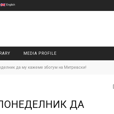
p
English
RARY
MEDIA PROFILE
еделник да му кажеме збогум на Митревски!
CIVIL MEDIA PLATFORM
ONLINE CHANNELS
 ПОНЕДЕЛНИК ДА