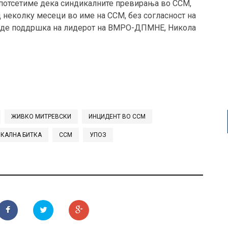
 потсетиме дека синдикалните превирања во ССМ,
 неколку месеци во име на ССМ, без согласност на
даде поддршка на лидерот на ВМРО-ДПМНЕ, Никола
ЖИВКО МИТРЕВСКИ
ИНЦИДЕНТ ВО ССМ
КАЛНА БИТКА
ССМ
УПОЗ