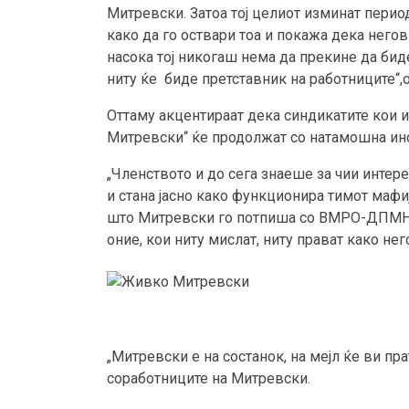
Митревски. Затоа тој целиот изминат перио
како да го оствари тоа и покажа дека негови
насока тој никогаш нема да прекине да бид
ниту ќе биде претставник на работниците“,
Оттаму акцентираат дека синдикатите кои и
Митревски“ ќе продолжат со натамошна инс
„Членството и до сега знаеше за чии интере
и стана јасно како функционира тимот маф
што Митревски го потпиша со ВМРО-ДПМНЕ
оние, кои ниту мислат, ниту прават како нег
„Митревски е на состанок, на мејл ќе ви п
соработниците на Митревски.