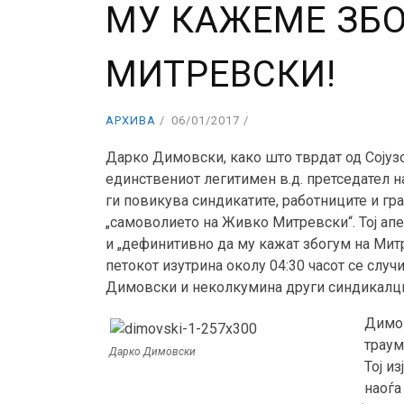
МУ КАЖЕМЕ ЗБ
МИТРЕВСКИ!
АРХИВА
06/01/2017
Дарко Димовски, како што тврдат од Сојузо
единствениот легитимен в.д. претседател н
ги повикува синдикатите, работниците и гр
„самоволието на Живко Митревски“. Тој апе
и „дефинитивно да му кажат збогум на Митр
петокот изутрина околу 04:30 часот се слу
Димовски и неколкумина други синдикалц
Димов
траум
Дарко Димовски
Тој и
наоѓа