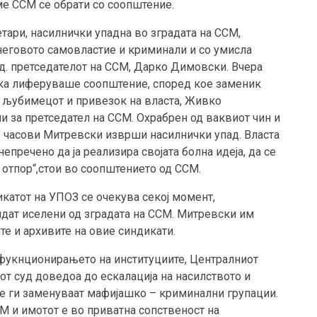
ме ССМ се обрати со соопштение.
тари, насилнички упадна во зградата на ССМ,
д неговото самовластие и криминали и со умисла
.д. претседателот на ССМ, Дарко Димовски. Вчерa
ика лиферуваше соопштение, според кое заменик
 љубимецот и привезок на власта, Живко
чи за претседател на ССМ. Охрабрен од ваквиот чин и
е часови Митревски изврши насилнички упад. Власта
пречено да ја реaлизира својата болна идеја, да се
 отпор“,стои во соопштението од ССМ.
икатот на УПОЗ се очекува секој момент,
идат иселени од зградата на ССМ. Митревски им
те и архивите на овие синдикати.
 фукнционирањето на институциите, Централниот
от суд доведоа до ескалација на насилството и
те ги заменуваат мафијашко – криминални групации.
М и имотот е во приватна сопственост на