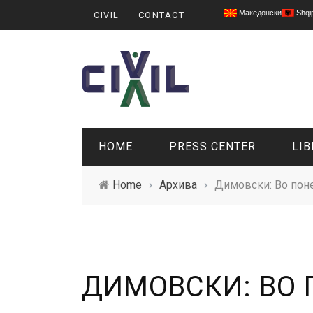
Македонски
Shqi
CIVIL
CONTACT
HOME
PRESS CENTER
LIB
Home
›
Архива
›
Димовски: Во пон
ДИМОВСКИ: ВО