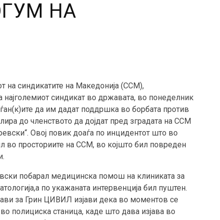
ОГУМ НА
т на синдикатите на Македонија (ССМ),
а најголемиот синдикат во државата, во понеделник
аѓан(к)ите да им дадат поддршка во борбата против
лира до членството да дојдат пред зградата на ССМ
евски“. Овој повик доаѓа по инцидентот што во
чил во просториите на ССМ, во којшто бил повреден
и.
ски побарал медицинска помош на клиниката за
атологија,а по укажаната интервенција бил пуштен.
зјави за Грин ЦИВИЛ изјави дека во моментов се
 во полициска станица, каде што дава изјава во