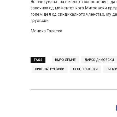
Во очекување на ветеното соопштение, да
започнаа од моментот кога Митревски пред
голем дел од синдикалното членство, му 
Груевски.
Моника Талеска
TAGS
ВМРО-ДПМНЕ
ДАРКО ДИМОВСКИ
НИКОЛА ГРУЕВСКИ
ПЕЦЕ ГРУЈОСКИ
СИНДИ