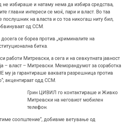
д не избираше и натаму нема да избира средства,
те главни интереси се моќ, пари и власт. Во таа
е послушник на власта и со тоа никогаш ниту бил,
обвинуваат од ССМ.
 досега се бореа против „криминалите на
титуционална битка.
си работи Митревски, а сега и на севкупната јавност
ија – власт – Митревски. Меморандумот за соработка
 му ја гарантираше ваквата разрешница против
о“; акцентираат одд ССМ.
Грин ЦИВИЛ го контактираше и Живко
Митревски на неговиот мобилен
телефон.
ратиме соопштение“, добивме ветување од