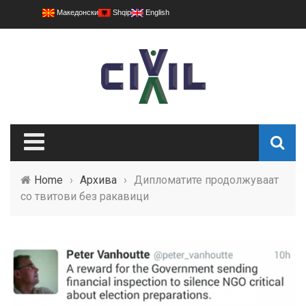
Македонски
Shqip
English
Home
›
Архива
›
Дипломатите продолжуваат
со твитови без ракавици