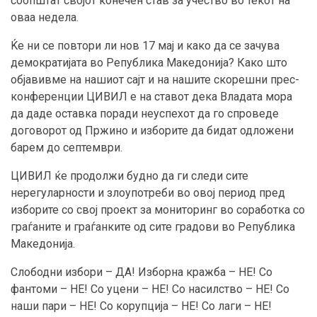
соопштат својот конечен став за учество во текот на
оваа недела.
Ќе ни се повтори ли нов 17 мај и како да се зачува
демократијата во Република Македонија? Како што
објавивме на нашиот сајт и на нашите скорешни прес-
конференции ЦИВИЛ е на ставот дека Владата мора
да даде оставка поради неуспехот да го спроведе
договорот од Пржино и изборите да бидат одложени
барем до септември.
ЦИВИЛ ќе продолжи будно да ги следи сите
нерегуларности и злоупотреби во овој период пред
изборите со свој проект за мониторинг во соработка со
граѓаните и граѓанките од сите градови во Република
Македонија.
Слободни избори – ДА! Изборна кражба – НЕ! Со
фантоми – НЕ! Со уцени – НЕ! Со насилство – НЕ! Со
наши пари – НЕ! Со корупција – НЕ! Со лаги – НЕ!