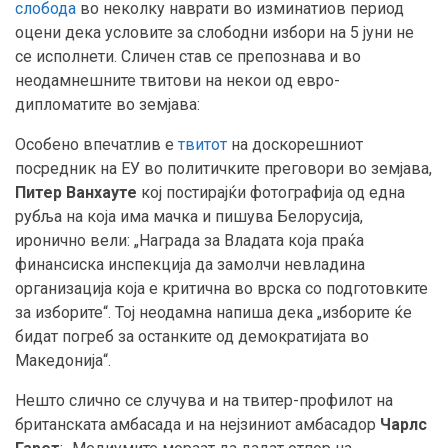
слобода
во неколку наврати во изминатиов период
оцени дека условите за слободни избори на 5 јуни не
се исполнети. Сличен став се препознава и во
неодамнешните твитови на некои од евро-
дипломатите во земјава:
Особено впечатлив е
твитот
на доскорешниот
посредник на ЕУ во политичките преговори во земјава,
Питер Ванхауте
кој постирајќи фотографија од една
рубља на која има мачка и пишува Белорусија,
иронично вели: „Награда за Владата која праќа
финансиска инспекција да замолчи невладина
организација која е критична во врска со подготовките
за изборите“. Тој неодамна напиша дека „изборите ќе
бидат погреб за останките од демократијата во
Македонија“.
Нешто слично се случува и на твитер-профилот на
британската амбасада и на нејзиниот амбасадор
Чарлс