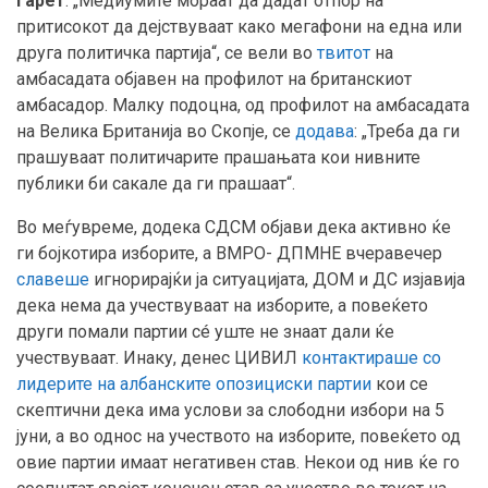
Гарет
: „Медиумите мораат да дадат отпор на
притисокот да дејствуваат како мегафони на една или
друга политичка партија“, се вели во
твитот
на
амбасадата објавен на профилот на британскиот
амбасадор. Малку подоцна, од профилот на амбасадата
на Велика Британија во Скопје, се
додава
: „Треба да ги
прашуваат политичарите прашањата кои нивните
публики би сакале да ги прашаат“.
Во меѓувреме, додека СДСМ објави дека активно ќе
ги бојкотира изборите, а ВМРО- ДПМНЕ вчеравечер
славеше
игнорирајќи ја ситуацијата, ДОМ и ДС изјавија
дека нема да учествуваат на изборите, а повеќето
други помали партии сé уште не знаат дали ќе
учествуваат. Инаку, денес ЦИВИЛ
контактираше со
лидерите на албанските опозициски партии
кои се
скептични дека има услови за слободни избори на 5
јуни, а во однос на учеството на изборите, повеќето од
овие партии имаат негативен став. Некои од нив ќе го