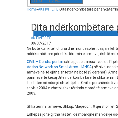
Home
›
AKTIVITETE
›
Dita ndërkombëtare për shkatërri
Dita ndërkombëtare 
AKTIVITETE
09/07/2017
Në botë ku nxitet dhuna dhe mundësohet qasja e lehtë 
ndërkombëtare për shkatërrimin e armëve, është më s
CIVIL – Qendra për Liri
ishte pjesë e iniciativës së Rrje
Action Network on Small Arms –IANSA
) në nivel ndër
armëve në të gjitha shtetet në botë (9 qershor). Armët 
parimeve të kësaj Dite ndërkombëtare të shkatërrimit
të shiten në ndonjë shtet tjetër. Civili e përshëndeti
të vitit 2004 e zbatoi shkatërrimin e parë të armëve q
2003.
Shkatërrim i armëve, Shkup, Maqedoni, 9 qershor, viti 
Edhepse jo të gjitha rastet që mbarojnë me vdekje ose