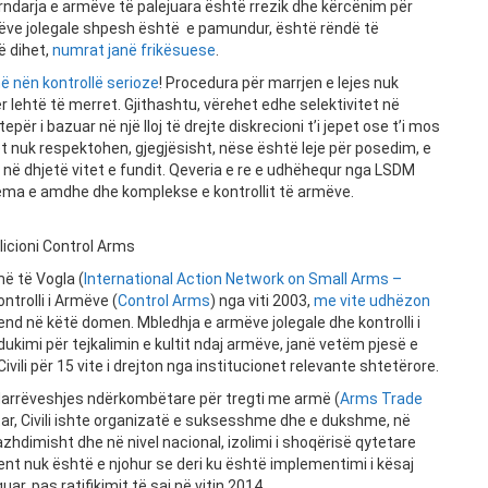
ndarja e armëve të palejuara është rrezik dhe kërcënim për
armëve jolegale shpesh është e pamundur, është rëndë të
ë dihet,
numrat janë frikësuese
.
në nën kontrollë serioze
! Procedura për marrjen e lejes nuk
 lehtë të merret. Gjithashtu, vërehet edhe selektivitet në
për i bazuar në një lloj të drejte diskrecioni t’i jepet ose t’i mos
et nuk respektohen, gjegjësisht, nëse është leje për posedim, e
e në dhjetë vitet e fundit. Qeveria e re e udhëhequr nga LSDM
 tema e amdhe dhe komplekse e kontrollit të armëve.
icioni Control Arms
më të Vogla (
International Action Network on Small Arms –
ntrolli i Armëve (
Control Arms
) nga viti 2003,
me vite udhëzon
end në këtë domen. Mbledhja e armëve jolegale dhe kontrolli i
dukimi për tejkalimin e kultit ndaj armëve, janë vetëm pjesë e
Civili për 15 vite i drejton nga institucionet relevante shtetërore.
 Marrëveshjes ndërkombëtare për tregti me armë (
Arms Trade
tar, Civili ishte organizatë e suksesshme dhe e dukshme, në
zhdimisht dhe në nivel nacional, izolimi i shoqërisë qytetare
ent nuk është e njohur se deri ku është implementimi i kësaj
r, pas ratifikimit të saj në vitin 2014.