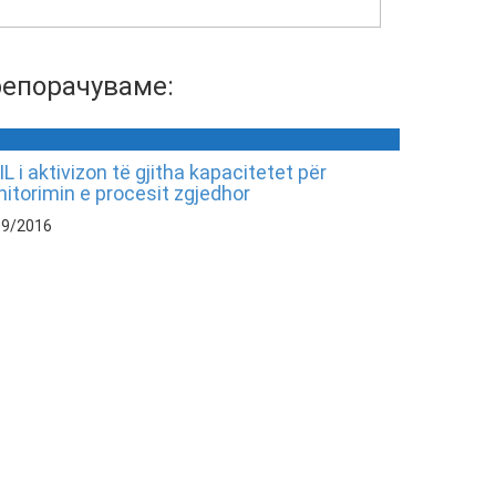
епорачуваме:
IL i aktivizon të gjitha kapacitetet për
itorimin e procesit zgjedhor
09/2016