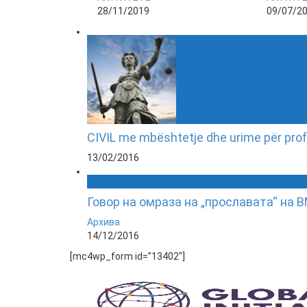
28/11/2019
09/07/2
CIVIL me mbështetje dhe urime për prof
13/02/2016
Говор на омраза на „прославата“ на
Архива
14/12/2016
[mc4wp_form id=”13402″]