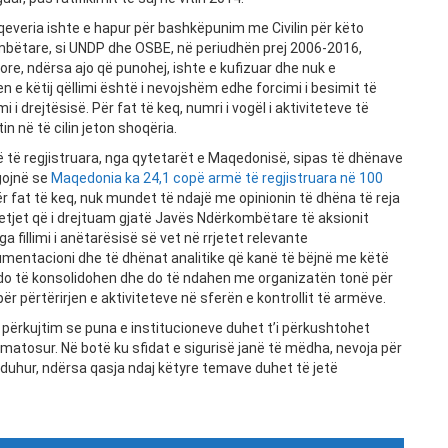
 qeveria ishte e hapur për bashkëpunim me Civilin për këto
mbëtare, si UNDP dhe OSBE, në periudhën prej 2006-2016,
ore, ndërsa ajo që punohej, ishte e kufizuar dhe nuk e
en e këtij qëllimi është i nevojshëm edhe forcimi i besimit të
 drejtësisë. Për fat të keq, numri i vogël i aktiviteteve të
n në të cilin jeton shoqëria.
 të regjistruara, nga qytetarët e Maqedonisë, sipas të dhënave
gojnë se
Maqedonia ka 24,1 copë armë të regjistruara në 100
 për fat të keq, nuk mundet të ndajë me opinionin të dhëna të reja
etjet që i drejtuam gjatë Javës Ndërkombëtare të aksionit
 fillimi i anëtarësisë së vet në rrjetet relevante
entacioni dhe të dhënat analitike që kanë të bëjnë me këtë
ti do të konsolidohen dhe do të ndahen me organizatën tonë për
r përtërirjen e aktiviteteve në sferën e kontrollit të armëve.
përkujtim se puna e institucioneve duhet t’i përkushtohet
matosur. Në botë ku sfidat e sigurisë janë të mëdha, nevoja për
duhur, ndërsa qasja ndaj këtyre temave duhet të jetë