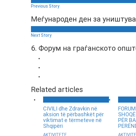
Previous Story
Меѓународен ден за уништува
Next Story
6. Форум на граѓанското опште
Related articles
CIVILI dhe Zdravkin në
FORUMI
aksion të përbashkët për
SHOQË
viktimat e tërmeteve në
PËR B
Shqipëri
PERËN
AKTIVITETE
AKTIVIT