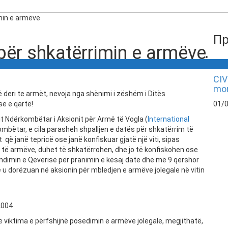
min e armëve
Пр
për shkatërrimin e armëve
CIV
mon
deri te armët, nevoja nga shënimi i zëshëm i Ditës
e e qartë!
01/
tit Ndërkombëtar i Aksionit për Armë të Vogla (
International
kombëtar, e cila parasheh shpalljen e datës për shkatërrim të
që janë tepricë ose janë konfiskuar gjatë një viti, sipas
 të armëve, duhet të shkatërrohen, dhe jo të konfiskohen ose
 vendimin e Qeverisë për pranimin e kësaj date dhe më 9 qershor
ë u dorëzuan në aksionin për mbledjen e armëve jolegale në vitin
2004
 viktima e përfshijnë posedimin e armëve jolegale, megjithatë,