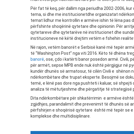
Për fat të keq, për dallim nga periudha 2002-2006, kur
tema, si dhe me institucionetdhe organizatat ndërko
temat lidhur me kontrollin e armëve ishin të lëna pas d
përfshinte shoqërinë qytetare dhe opinionin. Për arritj
qytetareve dhe qytetarëve në institucionet dhe sundimi i
institucioneve në këtë drejtim vetëm e fshehin realiteti
Në rajon, vetëm banorët e Serbisë kanë më tepër armë
të “Washington Post” nga viti 2016. Këto të dhëna tre
banorë
, ose, çdo i katërti banor posedon armë. Civili,
për armët, sepse MPB ende nuk është përgjigjur në py
kundër dhunës së armatosur, të cilën Civili e shënon nga
ndërkombëtare dhe trupat eksperte. Besojmë se dokum
temë, e lënë pas dore nga pushteti i kaluar, së shpej
analiza të mëtutjeshme dhe përgatitje të strategjisë pë
Dita ndërkombëtare për shkatërrimin e armëve është 
zgjidhjes, parandalimit dhe prevenimit të dhunës së ar
përfshirjen e shoqërisë qytetare është më tepër se e 
komplekse dhe multidisiplinare.