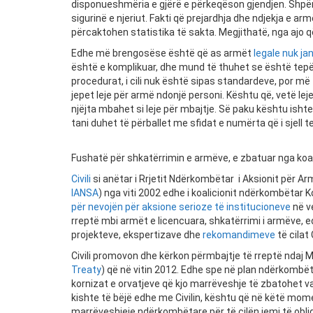
disponueshmëria e gjërë e përkeqëson gjendjen. Shpër
sigurinë e njeriut. Fakti që prejardhja dhe ndjekja e 
përcaktohen statistika të sakta. Megjithatë, nga ajo q
Edhe më brengosëse është që as armët
legale nuk ja
është e komplikuar, dhe mund të thuhet se është tepër
procedurat, i cili nuk është sipas standardeve, por më te
jepet leje për armë ndonjë personi. Kështu që, vetë lej
njëjta mbahet si leje për mbajtje. Së paku kështu isht
tani duhet të përballet me sfidat e numërta që i sjell
Fushatë për shkatërrimin e armëve, e zbatuar nga koal
Civili
si anëtar i Rrjetit Ndërkombëtar i Aksionit për Ar
IANSA
) nga viti 2002 edhe i koalicionit ndërkombëtar Ko
për nevojën për aksione serioze të institucioneve
në v
rreptë mbi armët e licencuara, shkatërrimi i armëve, e
projekteve, ekspertizave dhe
rekomandimeve
të cilat 
Civili promovon dhe kërkon përmbajtje të rreptë ndaj
Treaty
) që në vitin 2012. Edhe spe në plan ndërkombë
kornizat e orvatjeve që kjo marrëveshje të zbatohet va
kishte të bëjë edhe me Civilin, kështu që në këtë mom
marrëveshjeje ndërkombëtare për të cilën jemi të obligua