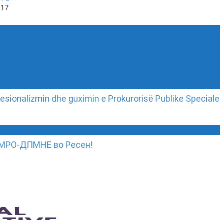
017
esionalizmin dhe guximin e Prokurorisë Publike Speciale
 ВМРО-ДПМНЕ во Ресен!