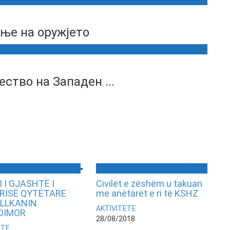
ње на оружјето
ство на Западен ...
 I GJASHTË I
Civilët e zëshëm u takuan
RISË QYTETARE
me anëtarët e ri të KSHZ
ALLKANIN
AKTIVITETE
DIMOR
28/08/2018
ETE