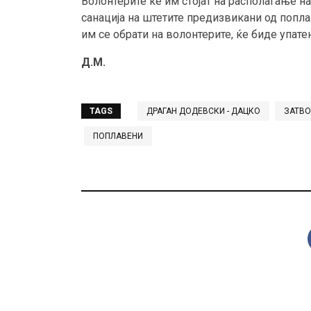
Волонтерите ќе им стојат на располагање на 
санација на штетите предизвикани од поплав
им се обрати на волонтерите, ќе биде упате
Д.М.
TAGS
ДРАГАН ДОДЕВСКИ - ДАЦКО
ЗАТВО
ПОПЛАВЕНИ