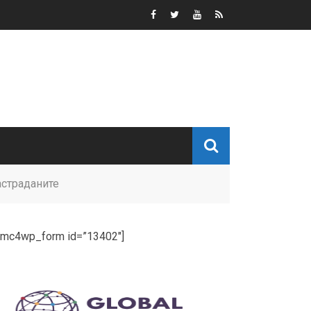
астраданите
[mc4wp_form id=”13402″]