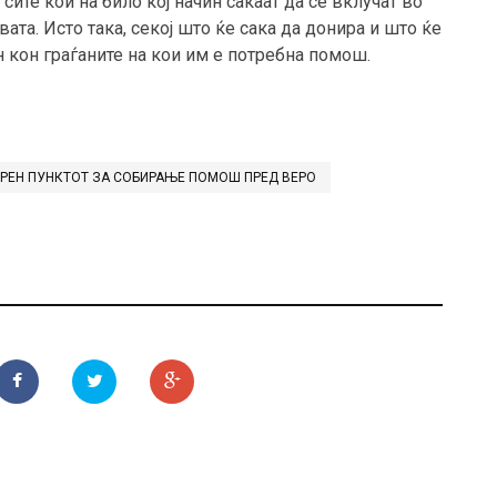
сите кои на било кој начин сакаат да се вклучат во
ата. Исто така, секој што ќе сака да донира и што ќе
н кон граѓаните на кои им е потребна помош.
РЕН ПУНКТОТ ЗА СОБИРАЊЕ ПОМОШ ПРЕД ВЕРО