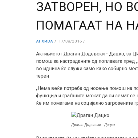
ЗАТВОРЕН, НО 
ПОМАГААТ НА 
АРХИВА
17/08/2016
Активистот Драган Додевски - Дацко, за Ц
помош за настраданите од поплавата пред „В
во иднина ќе служи само како собирно мест
терен
„Нема веќе потреба од носење помош на по
функција и граѓаните можат да си земат се 
ќе им помагаме на социјално загрозените г
Драган Додевски - Дацко