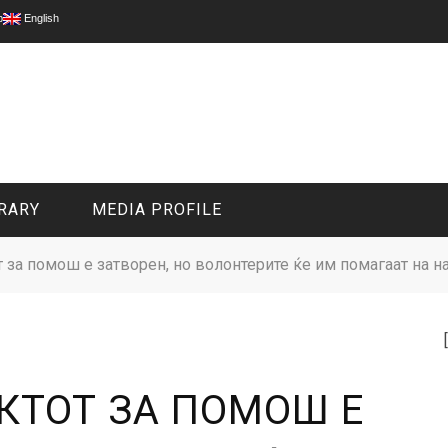
p
English
RARY
MEDIA PROFILE
 за помош е затворен, но волонтерите ќе им помагаат на н
CIVIL MEDIA PLATFORM
ONLINE CHANNELS
КТОТ ЗА ПОМОШ Е