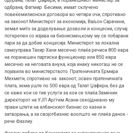
одбрана, Талат Џафери, и поранешниот министер за
одбрана, Фатмир Бесими, имаат склучено
повеќемилионски договори во четири очи, спротивно
на законот.Министерот за економија, Ваљон Сарачини,
земал мито за доделување дозволи и концесии, случај
поткрепен со изјава на бизнисмен,кому му се побарани
пари за да добие концесија. Министерот за локална
самоуправа Тахир Хани месечно плаќа речиси 800 евра
на поранешен партиски функционер или 850 евра
месечно на неговата внука, која инаку никогаш не се
појавила во министерството. Пратеничката Ермира
Мехмети, спротивно на законот, освен пратеничката
плата, зема уште по 500 евра од Талат Џафери, без да
се каже кои се тие услуги за кои се плаќа.Заменик
директорот на УЈП Аргтим Асани секојдневно му
прави штети на албанскиот бизнис со казни и
затворања, а за својотбизнис воопшто не плаќа данок -
рече Фазлиу.