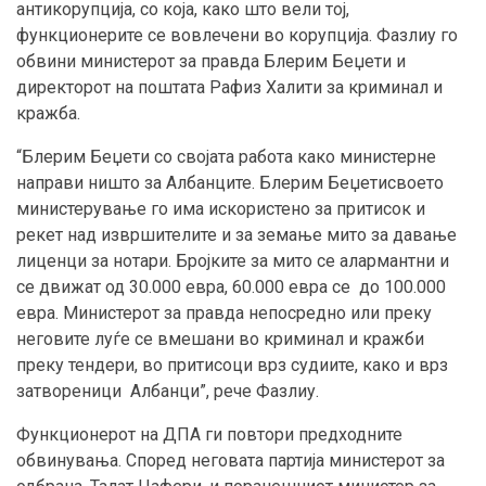
антикорупција, со која, како што вели тој,
функционерите се вовлечени во корупција. Фазлиу го
обвини министерот за правда Блерим Беџети и
директорот на поштата Рафиз Халити за криминал и
кражба.
“Блерим Беџети со својата работа како министерне
направи ништо за Албанците. Блерим Беџетисвоето
министерување го има искористено за притисок и
рекет над извршителите и за земање мито за давање
лиценци за нотари. Бројките за мито се алармантни и
се движат од 30.000 евра, 60.000 евра се до 100.000
евра. Министерот за правда непосредно или преку
неговите луѓе се вмешани во криминал и кражби
преку тендери, во притисоци врз судиите, како и врз
затвореници Албанци”, рече Фазлиу.
Функционерот на ДПА ги повтори предходните
обвинувања. Според неговата партија министерот за