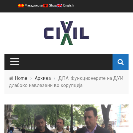
Македонски
Shqip
English
Home
›
Архива
›
ДПА: Функционерите на ДУИ
длабоко навлезени во корупција