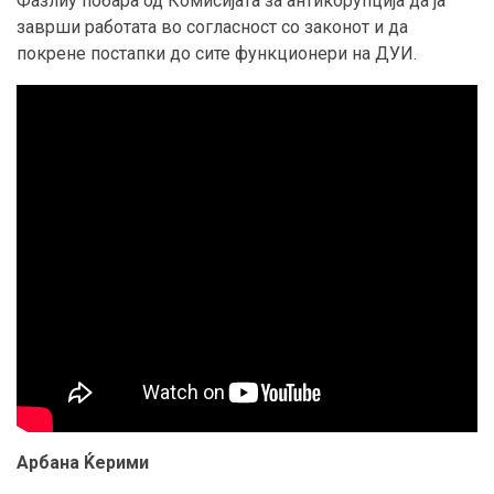
Фазлиу побара од Комисијата за антикорупција да ја
заврши работата во согласност со законот и да
покрене постапки до сите функционери на ДУИ.
Арбана Ќерими