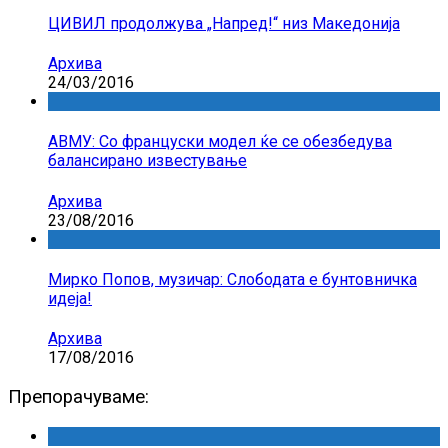
ЦИВИЛ продолжува „Напред!“ низ Македонија
Архива
24/03/2016
АВМУ: Со француски модел ќе се обезбедува
балансирано известување
Архива
23/08/2016
Мирко Попов, музичар: Слободата е бунтовничка
идеја!
Архива
17/08/2016
Препорачуваме: