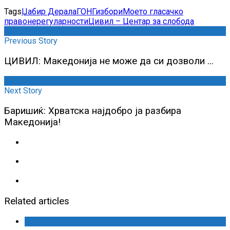
Tags
Џабир Дерала
ГОНГ
избори
Моето гласачко
право
нерегуларности
Цивил – Центар за слобода
Previous Story
ЦИВИЛ: Македонија не може да си дозволи ...
Next Story
Баришиќ: Хрватска најдобро ја разбира
Македонија!
Related articles