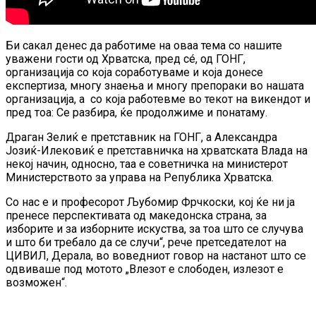
Би сакал денес да работиме на оваа тема со нашите
уважени гости од Хрватска, пред сé, од ГОНГ,
организација со која соработуваме и која донесе
експертиза, многу знаења и многу препораки во нашата
организација, а со која работевме во текот на викендот и
пред тоа: Се разбира, ќе продолжиме и понатаму.
Драган Зелиќ е претставник на ГОНГ, а Александра
Јозиќ-Илековиќ е претставничка на хрватската Влада на
некој начин, односно, таа е советничка на министерот
Министерството за управа на Република Хрватска.
Со нас е и професорот Љубомир Фрчкоски, кој ќе ни ја
пренесе перспективата од македонска страна, за
изборите и за изборните искуства, за тоа што се случува
и што би требало да се случи“, рече претседателот на
ЦИВИЛ, Дерала, во воведниот говор на настанот што се
одвиваше под мотото „Влезот е слободен, излезот е
возможен“.