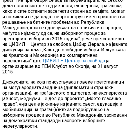
траат. Тие преговори се зад затворена врата, но секако
дека останатиот дел од јавноста, експертска, граѓанска,
како и сите останати засегнати страни во земјата, можат
и повикани се да дадат свој конструктивен придонес во
решавање на битните проблеми во Република
Македонија, кои се однесуваат на политичкиот процес,
меѓутоа најмногу од се, на изборниот процес за
престојните избори во 2016 година“, рече претседателот
на ЦИВИЛ – Центар за слобода, Џабир Дерала, на јавната
дискусија на тема „Како до слободни избори: Искуствата
на Хрватска и Македонија во компаративна
перспектива“ што
ЦИВИЛ – Центар за слобода
ја
организираше во ГЕМ Клубот во Скопје, на 31 август
2015.
Дискусијата, на која присуствуваа повеќе претставници
на меѓународната заедница (дипломати и странски
организации), на граѓанското општество, на експертската
јавност, медиуми..., е дел до проектот „Моето гласачко
право“, чија цел е јакнење на јавната свест, едукација и
мобилизација на граѓан(к)ите за подобрување на
изборните процеси во Република Македонија, засновани
на демократски стандарди наспроти изборните
нерегуларности.