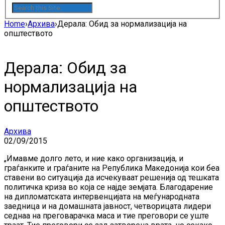
Home
›
Архива
›
Дерала: Обид за нормализација на
општеството
Дерала: Обид за
нормализација на
општеството
Архива
02/09/2015
„Имавме долго лето, и ние како организација, и
граѓанките и граѓаните на Република Македонија кои беа
ставени во ситуација да исчекуваат решенија од тешката
политичка криза во која се најде земјата. Благодарение
на дипломатската интервенцијата на меѓународната
заедница и на домашната јавност, четворицата лидери
седнаа на преговарачка маса и тие преговори се уште