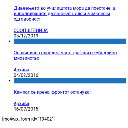
Дивеењето во училиштата мора да престане, а
инволвираните да понесат целосна законска
одговорност
СООПШТЕНИЈА
05/12/2019
Опозиционо определените граѓани се убедливо
мнозинство
Архива
04/02/2016
Кампот се крена, фронтот останува!
Архива
16/07/2015
[mc4wp_form id=”13402″]