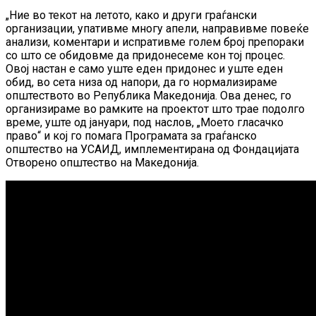
„Ние во текот на летото, како и други граѓански
организации, упативме многу апели, направивме повеќе
анализи, коментари и испративме голем број препораки
со што се обидовме да придонесеме кон тој процес.
Овој настан е само уште еден придонес и уште еден
обид, во сета низа од напори, да го нормализираме
општеството во Република Македонија. Ова денес, го
организираме во рамките на проектот што трае подолго
време, уште од јануари, под наслов, „Моето гласачко
право“ и кој го помага Програмата за граѓанско
општество на УСАИД, имплементирана од Фондацијата
Отворено општество на Македонија.