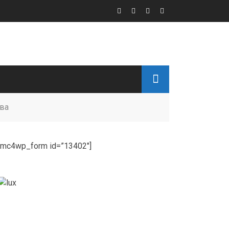
ава
[mc4wp_form id=”13402″]