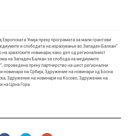
д Европската Унија преку програмата за мали грантови
медиумите и слободата на изразување во Западен Балкан“
на хрватските новинари, како дел од регионалниот
рма на Западен Балкан за слобода на медиумите
”, спроведена преку партнерство на шест регионални
и новинари на Србија, Здружение на новинари од Босна
ска, Здружение на новинари на Косово, Здружение на
и на Црна Гора.