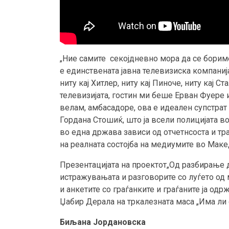
„Ние самите секојдневно мора да се бориме
е единствената јавна телевизиска компанија
ниту кај Хитлер, ниту кај Пиноче, ниту кај С
телевизијата, гостин ми беше Ерван Фуере 
велам, амбасадоре, ова е идеален супстра
Гордана Стошиќ, што ја всели полицијата во
во една држава зависи од отчетнсоста и т
на реалната состојба на медиумите во Маке
Презентацијата на проектот„Од разбирање д
истражувањата и разговорите со луѓето од
и анкетите со граѓанките и граѓаните ја од
Џабир Дерала на тркалезната маса „Има ли 
Биљана Јордановска