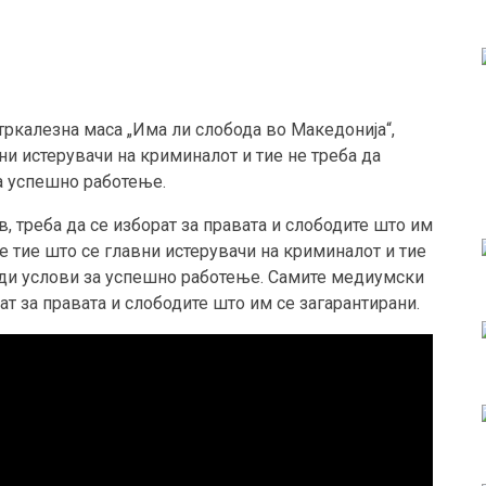
ркалезна маса „Има ли слобода во Македонија“,
ни истерувачи на криминалот и тие не треба да
за успешно работење.
, треба да се изборат за правата и слободите што им
е тие што се главни истерувачи на криминалот и тие
нуди услови за успешно работење. Самите медиумски
рат за правата и слободите што им се загарантирани.