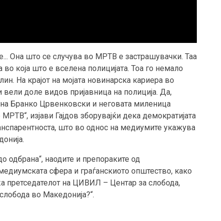
... Она што се случува во МРТВ е застрашувачки. Таа
 во која што е вселена полицијата. Тоа го немало
талин. На крајот на мојата новинарска кариера во
и вели доле видов пријавница на полиција. Да,
т на Бранко Црвенковски и неговата миленица
 МРТВ“, изјави Гајдов зборувајќи дека демократијата
ранспарентноста, што во однос на медиумите укажува
донија.
о одбрана“, наодите и препораките од
 медиумската сфера и граѓанскиото општество, како
ржа претседателот на ЦИВИЛ – Центар за слобода,
слобода во Македонија?“.