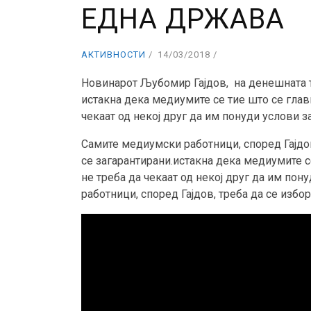
ЕДНА ДРЖАВА
АКТИВНОСТИ
14/03/2018
Новинарот Љубомир Гајдов, на денешната т
истакна дека медиумите се тие што се глав
чекаат од некој друг да им понуди услови 
Самите медиумски работници, според Гајдов
се загарантирани.истакна дека медиумите с
не треба да чекаат од некој друг да им по
работници, според Гајдов, треба да се избо