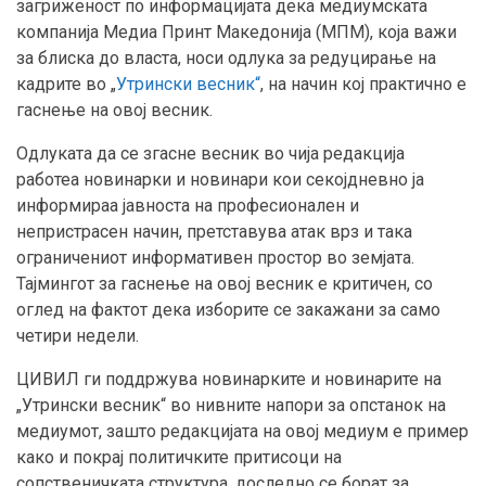
загриженост по информацијата дека медиумската
компанија Медиа Принт Македонија (МПМ), која важи
за блиска до власта, носи одлука за редуцирање на
кадрите во „
Утрински весник“
, на начин кој практично е
гаснење на овој весник.
Одлуката да се згасне весник во чија редакција
работеа новинарки и новинари кои секојдневно ја
информираа јавноста на професионален и
непристрасен начин, претставува атак врз и така
ограничениот информативен простор во земјата.
Тајмингот за гаснење на овој весник е критичен, со
оглед на фактот дека изборите се закажани за само
четири недели.
ЦИВИЛ ги поддржува новинарките и новинарите на
„Утрински весник“ во нивните напори за опстанок на
медиумот, зашто редакцијата на овој медиум е пример
како и покрај политичките притисоци на
сопственичката структура, доследно се борат за