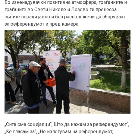
Во изненадувачки позитивна атмосфера, граѓанките и
граѓаните во Свети Николе и Лозово ги пренесоа
своите пораки јавно и беа расположени да зборуваат
за референдумот и пред камера.
„Сите сме социјалци“, Што да кажам за референдумот“,
„Ќе гласам за“, „Не излегувам на референдумот,