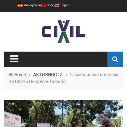
Македонски
Shqip
English
Home
›
АКТИВНОСТИ
›
Гласам, значи постојам
во Свети Николе и Лозово