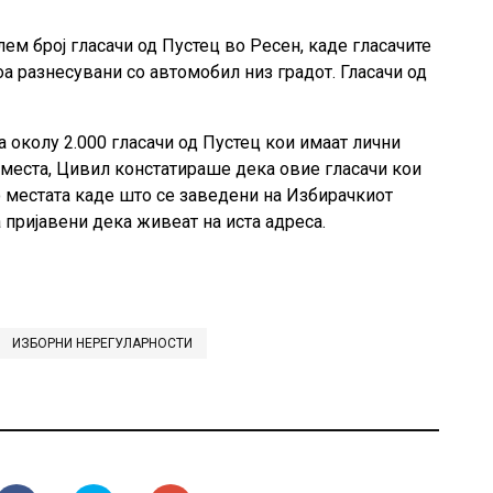
ем број гласачи од Пустец во Ресен, каде гласачите
оа разнесувани со автомобил низ градот. Гласачи од
 околу 2.000 гласачи од Пустец кои имаат лични
 места, Цивил констатираше дека овие гласачи кои
о местата каде што се заведени на Избирачкиот
 пријавени дека живеат на иста адреса.
ИЗБОРНИ НЕРЕГУЛАРНОСТИ