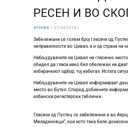
РЕСЕН И ВО СКО
АРХИВА
27/04/2014
Забележани се голем број гласачи од Пустец
неправилности во Цивил, а и од страна на 
Набљудувачите на Цивил на гласачко место 
обидел да гласа иако бил обележан на дват
избирачкиот одбор, тој избегал. Истата ситу
Набљудувачите на Цивил информираат дека 
место во Бутел. Според добиените информа
албански регистерски таблички.
Гласачи од Пустец се забележани и во Аеро
Миладиновци“, кои исто така биле донесени