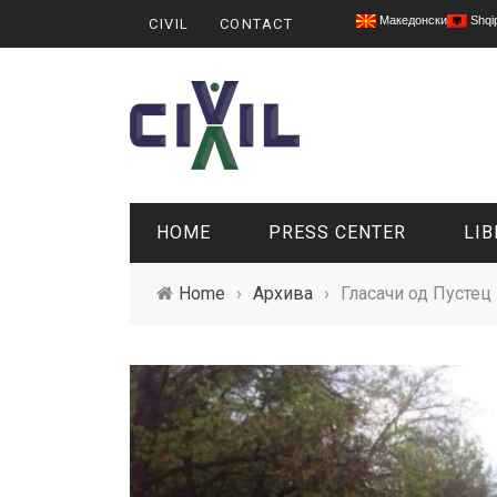
Македонски
Shqi
CIVIL
CONTACT
HOME
PRESS CENTER
LIB
Home
›
Архива
›
Гласачи од Пустец