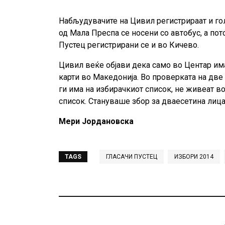
Набљудувачите на Цивил регистрираат и гол
од Мала Преспа се носени со автобус, а пот
Пустец регистрирани се и во Кичево.
Цивил веќе објави дека само во Центар има
карти во Македонија. Во проверката на две
ги има на избирачкиот список, не живеат в
список. Стануваше збор за дваесетина лица
Мери Јордановска
TAGS
ГЛАСАЧИ ПУСТЕЦ
ИЗБОРИ 2014