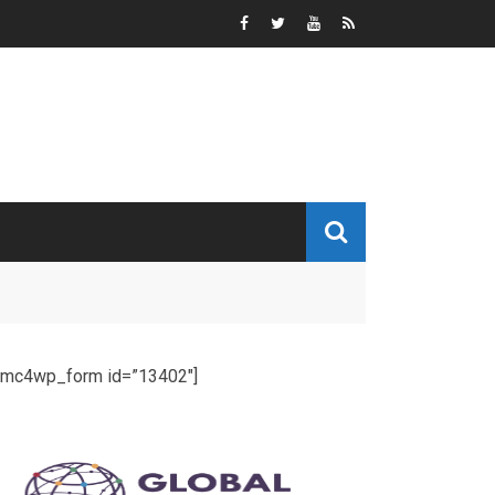
[mc4wp_form id=”13402″]