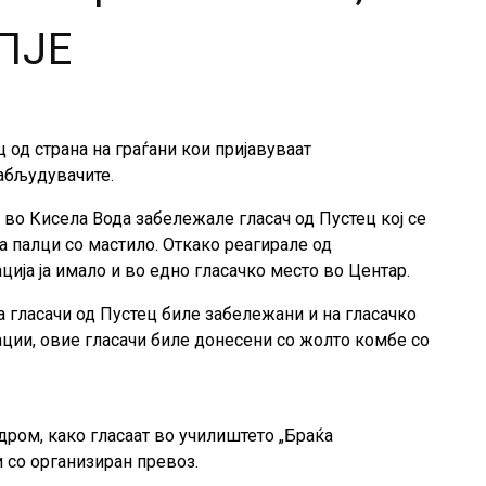
ПЈЕ
 од страна на граѓани кои пријавуваат
набљудувачите.
во Кисела Вода забележале гласач од Пустец кој се
а палци со мастило. Откако реагирале од
ација ја имало и во едно гласачко место во Центар.
гласачи од Пустец биле забележани и на гласачко
ции, овие гласачи биле донесени со жолто комбе со
дром, како гласаат во училиштето „Браќа
 со организиран превоз.