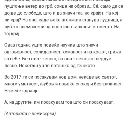
пуштање ветер во грб, сонце на образи... Сé, само да се
дојде до слобода, што и да значи таа, на крајот. На кој
ли крај? На оној каде веќе агонијата станува лудница, а
луѓето снеможени од постојано тапкање во место. На
тој крај.
Оваа година уште повеќе научив што значи
одговорност, солидарност, хуманост и на крајот, грижа
за себе. Без ова - тешко, со ова - некогаш пердув
лесно. Некогаш уште потешко од тешкото.
Во 2017-та си посакувам нов дом, некаде во светот,
многу уметност, љубов и повеќе спокој и безгрижност.
Највеќе здравје.
А, на другите, им посакувам тоа што си посакуваат.
(Авторката е режисерка)