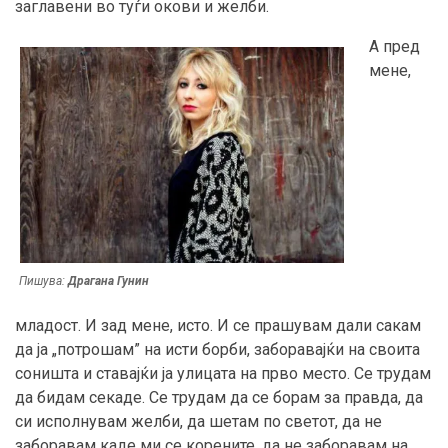
заглавени во туѓи окови и желби.
A пред
мене,
Пишува:
Драгана Гунин
младост. И зад мене, исто. И се прашувам дали сакам
да ја „потрошам” на исти борби, заборавајќи на своита
соништа и ставајќи ја улицата на прво место. Се трудам
да бидам секаде. Се трудам да се борам за правда, да
си исполнувам желби, да шетам по светот, да не
заборавам каде ми се корените, да не заборавам на