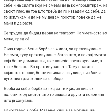
себе и на силата која не смеам да ја компромитирам, на
својот глас, на тоа што треба да го извадам од себе, да
го исплукам и да не му давам простор повеќе да ме
мачи и да расте.
Се трудев да бидам верна на театарот. На уметноста во
мене, пред сé.
Оваа година беше борба за живот, за преживување.
Не смрт, туку преживување. Затоа што, и покрај смртта
која беше доминантна, ние повеќе преживувавме, а
тоа е болката. Во преживувањето. Таму е тагата,
којашто отпосле, беше извикана на улица, низ бои и
луѓе, низ грла желни за слобода.
Борба за себе, борба за нас, за ти и јас, за нив, за
половина од светот што го знаеш и другата половина
што ја сонуваш.
Едноставно, борба. Мавање клоца за мотивација,