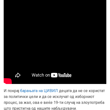
И покрај
барањата на ЦИВИЛ
децата да не се користат
за политички цели и да се исклучат од изборниот
процес, за жал, ова е веќе 19-ти случај на злоупотреба
што пристигна од нашите набљудувачи.