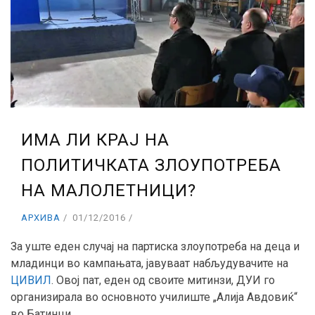
ИМА ЛИ КРАЈ НА
ПОЛИТИЧКАТА ЗЛОУПОТРЕБА
НА МАЛОЛЕТНИЦИ?
АРХИВА
01/12/2016
За уште еден случај на партиска злоупотреба на деца и
младинци во кампањата, јавуваат набљудувачите на
ЦИВИЛ
. Овој пат, еден од своите митинзи, ДУИ го
организирала во основното училиште „Алија Авдовиќ“
во Батинци.