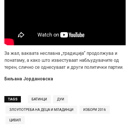
За жал, ваквата неславна „традиција“ продолжува и
понатаму, а како што известуваат набљудувачите од
терен, слично се однесуваат и други политички партии.
Биљана Јордановска
TAGS
БАТИНЦИ
ДУИ
ЗЛОУПОТРЕБА НА ДЕЦА И МЛАДИНЦИ
ИЗБОРИ 2016
ЦИВИЛ