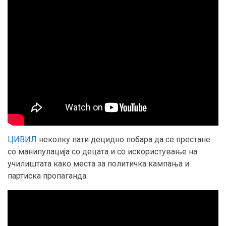
ЦИВИЛ
неколку пати децидно побара да се престане
со манипулација со децата и со искористување на
училиштата како места за политичка кампања и
партиска пропаганда.