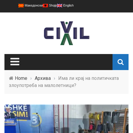
Македонски
Shqip
English
Home
›
Архива
›
Има ли крај на политичката
злоупотреба на малолетници?