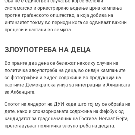
Ова не е единствен случај во кој се бележи
систематско и оркестрирано водење црна кампања
против граѓанското општество, а која добива на
интензитет токму во периоди кога се одвиваат важни
процеси и настани во земјата.
ЗЛОУПОТРЕБА НА ДЕЦА
Во првите два дена се бележат неколку случаи на
политичка злоупотреба на деца, во онлајн кампањите
со фотографии и видео содржини во продукција на
партиите Демократска унија за интеграција и Алијансата
за Албанците.
Спотот на лидерот на ДУИ каде што тој му се обраќа на
дете, како и спонзорираната содржина на Фејсбук од
кандидатот за градоначалник на Гостива, Невзат Бејта,
претставуваат политичка злоупотреба на децата.