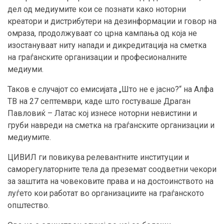
дел од медиумите кои се познати како ноторни
креатори и дистрибутери на дезинформации и говор на
омраза, продолжуваат со црна кампања од која не
изостануваат ниту напади и дикредитација на сметка
на граѓанските организации и професионалните
медиуми.
Таков е случајот со емисијата „Што не е јасно?“ на Алфа
ТВ на 27 септември, каде што гостуваше Драган
Павловиќ – Латас кој изнесе ноторни невистини и
груби навреди на сметка на граѓанските организации и
медиумите.
ЦИВИЛ ги повикува релевантните институции и
саморегулаторните тела да преземат соодветни чекори
за заштита на човековите права и на достоинството на
луѓето кои работат во организациите на граѓанското
општество.