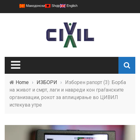
Македонски
Shqip
English
Home
›
ИЗБОРИ
›
Изборен рапорт (3): Борба
на живот и смрт, лаги и навреди кон граѓанските
организации, рокот за аплицирање во ЦИВИЛ
истекува утре