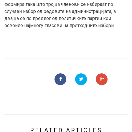
формира така што тројца членови се избираат по
случаен избор од редовите на администрацијата, а
двајца се по предлог од политичките партии кои
освоиле најмногу гласови на претходните избори.
RELATED ARTICLES