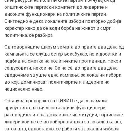
сите ресурси на политичките партии, почнувајќи од
општинските партиски комитети до лидерите и
високите функционери на политичките партии.
Очигледно е дека локалните избори повторно добија
карактер како да се води борба на живот и смрт –
политичка, се разбира.
Од говорниците ширум земјата во првите два дена од
кампањата се слуша остар вокабулар, но и досетки и
подбив на сметка на политичките противници. Некои
се духовити, некои не. Сѐ на сѐ, во првите два дена
сведочиме за уште една кампања за локални избори
во која доминираат политичарите и лидерите на
национално ниво.
Останува препорака на ЦИВИЛ е да се намали
присуството на високи владини функционери,
раководителите на државните институции, партиските
лидери кои не се во изборната трка за локална власт,
затоа што, едноставно, се работи за локални избори.