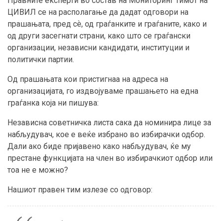
Правните експерти во состав на Мониторинг тимот на
ЦИВИЛ се на располагање да дадат одговори на
прашањата, пред сѐ, од граѓанките и граѓаните, како и
од други засегнати страни, како што се граѓански
организации, независни кандидати, институции и
политички партии.
Од прашањата кои пристигнаа на адреса на
организацијата, го издвојуваме прашањето на една
граѓанка која ни пишува:
Независна советничка листа сака да номинира лице за
набљудувач, кое е веќе избрано во избирачки одбор.
Дали ако биде пријавено како набљудувач, ќе му
престане функцијата на член во избирачкиот одбор или
тоа не е можно?
Нашиот правен тим излезе со одговор: