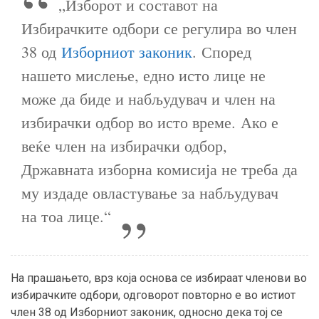
„Изборот и составот на
Избирачките одбори се регулира во член
38 од
Изборниот законик
. Според
нашето мислење, едно исто лице не
може да биде и набљудувач и член на
избирачки одбор во исто време. Ако е
веќе член на избирачки одбор,
Државната изборна комисија не треба да
му издаде овластување за набљудувач
на тоа лице.“
На прашањето, врз која основа се избираат членови во
избирачките одбори, одговорот повторно е во истиот
член 38 од Изборниот законик, односно дека тој се