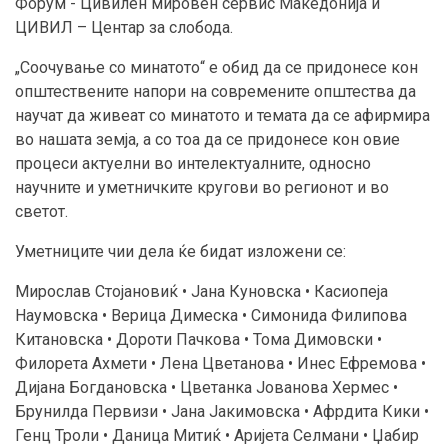
Форум - Цивилен мировен сервис Македонија и
ЦИВИЛ – Центар за слобода.
„Соочување со минатото“ е обид да се придонесе кон
општествените напори на современите општества да
научат да живеат со минатото и темата да се афирмира
во нашата земја, а со тоа да се придонесе кон овие
процеси актуелни во интелектуалните, односно
научните и уметничките кругови во регионот и во
светот.
Уметниците чии дела ќе бидат изложени се:
Мирослав Стојановиќ • Јана Куновска • Касиопеја
Наумовска • Верица Димеска • Симонида Филипова
Китановска • Дороти Пачкова • Тома Димовски •
Филорета Ахмети • Лена Цветанова • Инес Ефремова •
Дијана Богдановска • Цветанка Јованова Хермес •
Брунилда Первизи • Јана Јакимовска • Афрдита Кики •
Генц Троли • Даница Митиќ • Аријета Селмани • Џабир