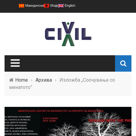
Македонски
Shqip
English
Home
›
Архива
›
Изложба „Соочување со
минатото”