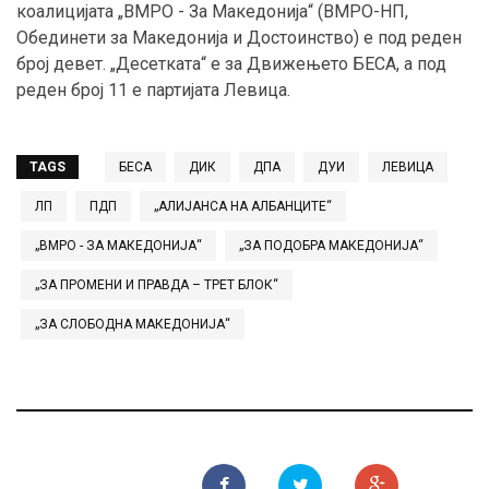
коалицијата „ВМРО - За Македонија“ (ВМРО-НП,
Обединети за Македонија и Достоинство) е под реден
број девет. „Десетката“ е за Движењето БЕСА, а под
реден број 11 е партијата Левица.
TAGS
БЕСА
ДИК
ДПА
ДУИ
ЛЕВИЦА
ЛП
ПДП
„АЛИЈАНСА НА АЛБАНЦИТЕ“
„ВМРО - ЗА МАКЕДОНИЈА“
„ЗА ПОДОБРА МАКЕДОНИЈА“
„ЗА ПРОМЕНИ И ПРАВДА – ТРЕТ БЛОК“
„ЗА СЛОБОДНА МАКЕДОНИЈА“