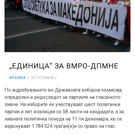
„ЕДИНИЦА“ ЗА ВМРО-ДПМНЕ
АРХИВА
21/11/2016
По ждребувањето во Државната изборна комисија,
определен е редоследот на партиите на гласачкото
ливче. На изборите ќе учествуваат шест политички
партии и пет коалиции со 58 листи на кандидати, а за
нивната политичка понуда на 11-ти декември, ќе се
изјаснуваат 1.784.524 граѓан(к)и со право на глас.