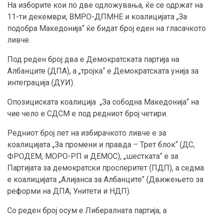
На изборите кои по две одложувања, ќе се одржат на
11-ти декември, ВМРО-ДПМНЕ и коалицијата „За
подобра Македонија“ ќе бидат број еден на гласачкото
ливче.
Под реден број два е Демократската партија на
Албанците (ДПА), а „тројка“ е Демократската унија за
интеграција (ДУИ).
Опозициската коалиција „За сободна Македонија“ на
чие чело е СДСМ е под редниот број четири.
Редниот број пет на избирачкото ливче е за
коалицијата „За промени и правда – Трет блок“ (ДС,
ФРОДЕМ, МОРО-РП и ДЕМОС), „шестката“ е за
Партијата за демократски просперитет (ПДП), а седма
е коалицијата „Алијанса за Албанците“ (Движењето за
реформи на ДПА; Унитети и НДП).
Со реден број осум е Либералната партија, а