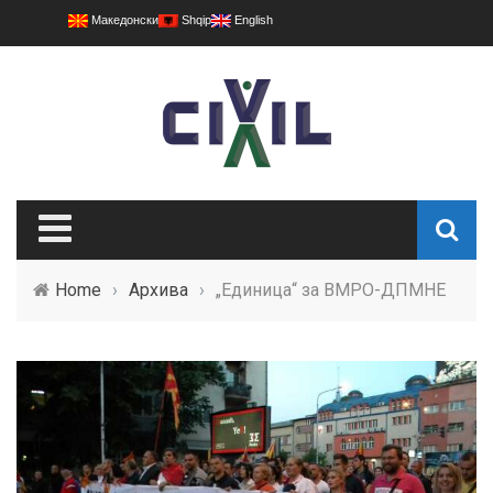
Македонски
Shqip
English
Home
›
Архива
›
„Единица“ за ВМРО-ДПМНЕ