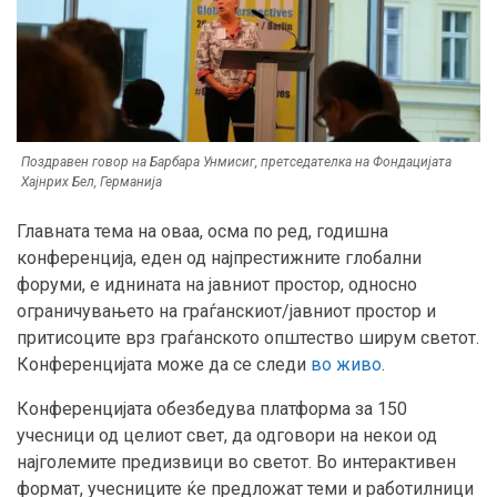
Поздравен говор на Барбара Унмисиг, претседателка на Фондацијата
Хајнрих Бел, Германија
Главната тема на оваа, осма по ред, годишна
конференција, еден од најпрестижните глобални
форуми, е иднината на јавниот простор, односно
ограничувањето на граѓанскиот/јавниот простор и
притисоците врз граѓанското општество ширум светот.
Конференцијата може да се следи
во живо
.
Конференцијата обезбедува платформа за 150
учесници од целиот свет, да одговори на некои од
најголемите предизвици во светот. Во интерактивен
формат, учесниците ќе предложат теми и работилници