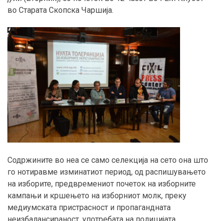
во Старата Скопска Чаршија.
Содржините во неа се само селекција на сето она што
го нотиравме изминатиот период, од распишувањето
на изборите, предвремениот почеток на изборните
кампањи и кршењето на изборниот молк, преку
медиумската пристрасност и пропагандната
неизбалансираност, употребата на полицијата,