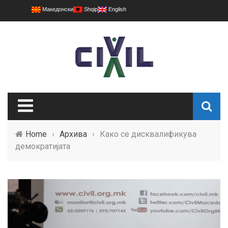
Македонски
Shqip
English
Home
›
Архива
›
Како се дисквалификува
демократијата