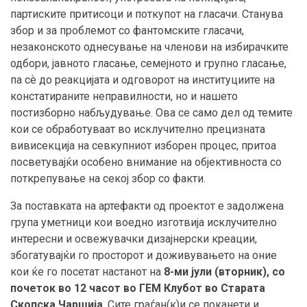
партиските притисоци и поткупот на гласачи. Станува
збор и за проблемот со фантомските гласачи,
незаконското однесување на членови на избирачките
одбори, јавното гласање, семејното и групно гласање,
па сѐ до реакцијата и одговорот на институциите на
констатираните неправилности, но и нашето
постизборно набљудување. Ова се само дел од темите
кои се обработуваат во исклучително прецизната
вивисекција на севкупниот изборен процес, притоа
посветувајќи особено внимание на објективноста со
поткрепување на секој збор со факти.
За поставката на артефакти од проектот е задолжена
група уметници кои воедно изготвија исклучително
интересни и освежувачки дизајнерски креации,
збогатувајќи го просторот и доживувањето на оние
кои ќе го посетат настанот на
8-ми јули (вторник), со
почеток во 12 часот во ГЕМ Клубот во Старата
Скопска Чаршија
. Сите граѓан(к)и се поканети и