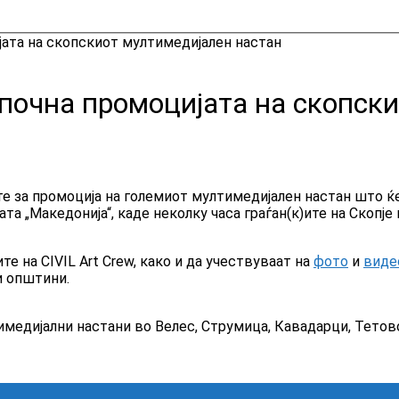
јата на скопскиот мултимедијален настан
апочна промоцијата на скопск
е за промоција на големиот мултимедијален настан што ќе 
а „Македонија“, каде неколку часа граѓан(к)ите на Скопје
 на CIVIL Art Crew, како и да учествуваат на
фото
и
виде
и општини.
медијални настани во Велес, Струмица, Кавадарци, Тетов