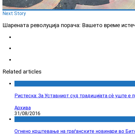
Next Story
Шарената револуција порача: Вашето време истеч
Related articles
Ристеска: За Уставниот суд традицијата сѐ уште е 
Архива
31/08/2016
Огнено крштевање на граѓанските новинари во Бит