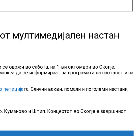
иот мултимедијален настан
се одржи во сабота, на 1-ви октомври во Скопје.
 можеа да се информираат за програмата на настанот и за
о петиција
та. Слични вакви, помали и поголеми настани,
о, Куманово и Штип. Концертот во Скопје е завршниот