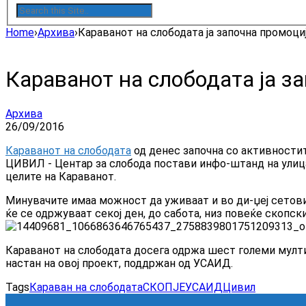
Home
›
Архива
›
Караванот на слободата ја започна промоци
Караванот на слободата ја з
Архива
26/09/2016
Караванот на слободата
од денес започна со активностит
ЦИВИЛ - Центар за слобода постави инфо-штанд на улицат
целите на Караванот.
Минувачите имаа можност да уживаат и во ди-џеј сетовите
ќе се одржуваат секој ден, до сабота, низ повеќе скопск
Караванот на слободата досега одржа шест големи мулти
настан на овој проект, поддржан од УСАИД.
Tags
Караван на слободата
СКОПЈЕ
УСАИД
Цивил