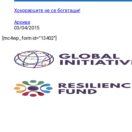
Хонорарците не се богаташи!
Архива
03/04/2015
[mc4wp_form id=”13402″]