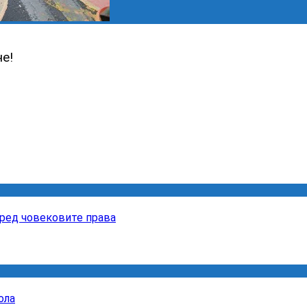
е!
пред човековите права
ола