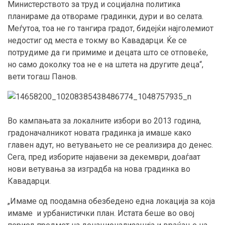
Министерството за труд и социјална политика
планираме да отвораме градинки, дури и во селата.
Меѓутоа, тоа не го тангира градот, бидејќи најголемиот
недостиг од места е токму во Кавадарци. Ќе се
потрудиме да ги примиме и децата што се отповеќе,
но само доколку тоа не е на штета на другите деца“,
вети тогаш Панов.
Во кампањата за локалните избори во 2013 година,
градоначалникот новата градинка ја имаше како
главен адут, но ветувањето не се реализира до денес.
Сега, пред изборите најавени за декември, доаѓаат
нови ветувања за изградба на нова градинка во
Кавадарци.
„Имаме од поодамна обезбедено една локација за која
имаме и урбанистички план. Истата беше во овој