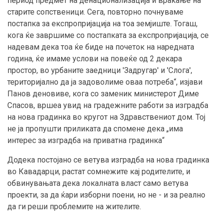
период предмет на денационализација и враќање на
старите сопственици. Сега, повторно почнуваме
постапка за експропријација на тоа земјиште. Тогаш,
кога ќе завршиме со постапката за експропријација, се
надевам дека тоа ќе биде на почеток на наредната
година, ќе имаме услови на повеќе од 2 декара
простор, во урбаните заедници 'Задругар' и 'Слога',
територијално да ја задоволиме оваа потреба“, изјави
Панов деновиве, кога со заменик министерот Диме
Спасов, вршеа увид на градежните работи за изградба
на нова градинка во кругот на Здравствениот дом. Тој
не ја пропушти приликата да спомене дека „има
интерес за изградба на приватна градинка“
Додека постојано се ветува изградба на нова градинка
во Кавадарци, растат сомнежите кај родителите, и
обвинувањата дека локалната власт само ветува
проекти, за да ќари изборни поени, но не - и за реално
да ги реши проблемите на жителите.