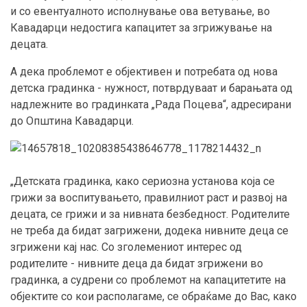
и со евентуалното исполнување ова ветување, во
Кавадарци недостига капацитет за згрижување на
децата.
А дека проблемот е објективен и потребата од нова
детска градинка - нужност, потврдуваат и барањата од
надлежните во градинката „Рада Поцева“, адресирани
до Општина Кавадарци.
„Детската градинка, како сериозна установа која се
грижи за воспитувањето, правилниот раст и развој на
децата, се грижи и за нивната безбедност. Родителите
не треба да бидат загрижени, додека нивните деца се
згрижени кај нас. Со зголемениот интерес од
родителите - нивните деца да бидат згрижени во
градинка, а судрени со проблемот на капацитетите на
објектите со кои располагаме, се обраќаме до Вас, како