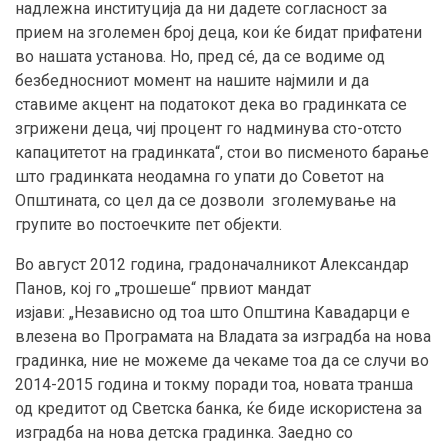
надлежна институција да ни дадете согласност за
прием на зголемен број деца, кои ќе бидат прифатени
во нашата установа. Но, пред сé, да се водиме од
безбедносниот момент на нашите најмили и да
ставиме акцент на податокот дека во градинката се
згрижени деца, чиј процент го надминува сто-отсто
капацитетот на градинката“, стои во писменото барање
што градинката неодамна го упати до Советот на
Општината, со цел да се дозволи зголемување на
групите во постоечките пет објекти.
Во август 2012 година, градоначалникот Александар
Панов, кој го „трошеше“ првиот мандат
изјави: „Независно од тоа што Општина Кавадарци е
влезена во Програмата на Владата за изградба на нова
градинка, ние не можеме да чекаме тоа да се случи во
2014-2015 година и токму поради тоа, новата транша
од кредитот од Светска банка, ќе биде искористена за
изградба на нова детска градинка. Заедно со