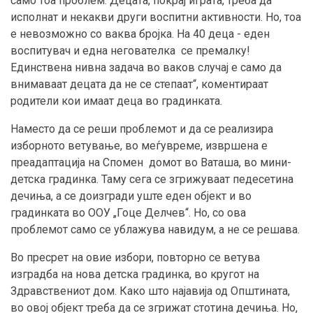
само тоа проблем. Децата, покрај играта, треба да
исполнат и некакви други воспитни активности. Но, тоа
е невозможно со ваква бројка. На 40 деца - еден
воспитувач и една негователка се премалку!
Единствена нивна задача во ваков случај е само да
внимаваат децата да не се степаат“, коментираат
родители кои имаат деца во градинката.
Наместо да се реши проблемот и да се реализира
изборното ветување, во меѓувреме, извршена е
преадаптација на Спомен домот во Ваташа, во мини-
детска градинка. Таму сега се згрижуваат педесетина
дечиња, а се доизгради уште еден објект и во
градинката во ООУ „Гоце Делчев“. Но, со ова
проблемот само се ублажува навидум, а не се решава.
Во пресрет на овие избори, повторно се ветува
изградба на нова детска градинка, во кругот на
Здравствениот дом. Како што најавија од Општината,
во овој објект треба да се згрижат стотина дечиња. Но,