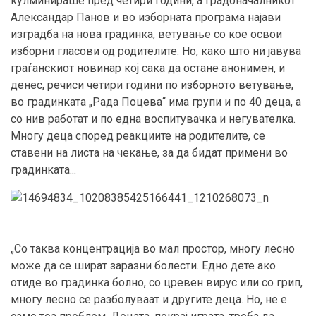
кулминираше пред четири години, а градоначалникот
Александар Панов и во изборната програма најави
изградба на нова градинка, ветување со кое освои
изборни гласови од родителите. Но, како што ни јавува
граѓанскиот новинар кој сака да остане анонимен, и
денес, речиси четири години по изборното ветување,
во градинката „Рада Поцева“ има групи и по 40 деца, а
со нив работат и по една воспитувачка и негувателка.
Многу деца според реакциите на родителите, се
ставени на листа на чекање, за да бидат примени во
градинката...
„Со таква концентрација во мал простор, многу лесно
може да се шират заразни болести. Едно дете ако
отиде во градинка болно, со цревен вирус или со грип,
многу лесно се разболуваат и другите деца. Но, не е