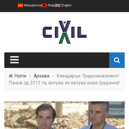
Македонски
Shqip
English
Home
›
Архива
›
Кавадарци: Градоначалникот
Панов од 2013-та, ветува ли ветува нова градинка!