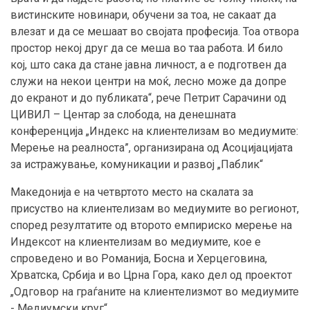
вистинските новинари, обучени за тоа, не сакаат да
влезат и да се мешаат во својата професија. Тоа отвора
простор некој друг да се меша во таа работа. И било
кој, што сака да стане јавна личност, а е подготвен да
служи на некои центри на моќ, лесно може да допре
до екранот и до публиката“, рече Петрит Сарачини од
ЦИВИЛ – Центар за слобода, на денешната
конференција „Индекс на клиентелизам во медиумите:
Мерење на реалноста”, организирана од Асоцијацијата
за истражување, комуникации и развој „Паблик“
Македонија е на четвртото место на скалата за
присуство на клиентелизам во медиумите во регионот,
според резултатите од второто емпириско мерење на
Индексот на клиентелизам во медиумите, кое е
спроведено и во Романија, Босна и Херцеговина,
Хрватска, Србија и во Црна Гора, како дел од проектот
„Одговор на граѓаните на клиентелизмот во медиумите
- Медиумски круг“.