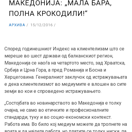
МАКЕДОНИЈА: „МАЛА БАРА,
ПОЛНА КРОКОДИЛИ!“
АРХИВА
15/12/2016
Според годинешниот Индекс на клиентелизам што се
мереше во шест држави од балканскиот регион,
Македонија се наоѓа на четвртото место, зад Хрватска,
Србија и Црна Гора, а пред Романија и Босна и
Херцеговина. Генералниот заклучок од истражувањата
е дека клиентелизмот во медиумите е влошен во сите
земји во кои е спроведено истражувањето.
„Состојбата во новинарството во Македонија е толку
очајна, не само во етичките и професионалните
стандарди, туку и во социо-економски контекст.
Работа има. Во било кој медиум можете да тропнете на
врата и да најдете работа, но платите се толку ниски, па