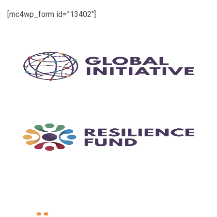
[mc4wp_form id=”13402″]