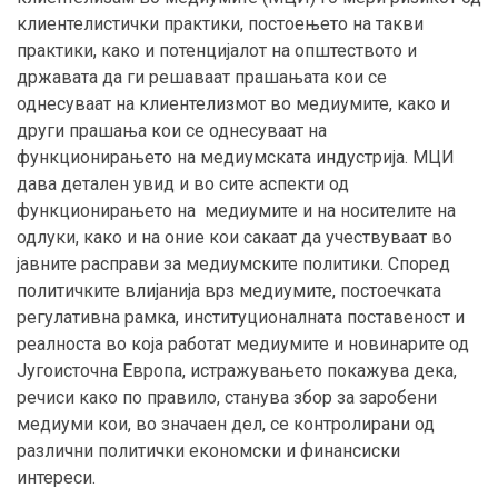
клиентелистички практики, постоењето на такви
практики, како и потенцијалот на општеството и
државата да ги решаваат прашањата кои се
однесуваат на клиентелизмот во медиумите, како и
други прашања кои се однесуваат на
функционирањето на медиумската индустрија. МЦИ
дава детален увид и во сите аспекти од
функционирањето на медиумите и на носителите на
одлуки, како и на оние кои сакаат да учествуваат во
јавните расправи за медиумските политики. Според
политичките влијанија врз медиумите, постоечката
регулативна рамка, институционалната поставеност и
реалноста во која работат медиумите и новинарите од
Југоисточна Европа, истражувањето покажува дека,
речиси како по правило, станува збор за заробени
медиуми кои, во значаен дел, се контролирани од
различни политички економски и финансиски
интереси.