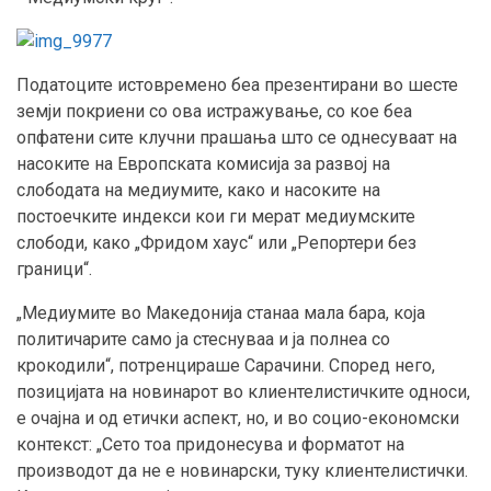
Податоците истовремено беа презентирани во шесте
земји покриени со ова истражување, со кое беа
опфатени сите клучни прашања што се однесуваат на
насоките на Европската комисија за развој на
слободата на медиумите, како и насоките на
постоечките индекси кои ги мерат медиумските
слободи, како „Фридом хаус“ или „Репортери без
граници“.
„Медиумите во Македонија станаа мала бара, која
политичарите само ја стеснуваа и ја полнеа со
крокодили“, потренцираше Сарачини. Според него,
позицијата на новинарот во клиентелистичките односи,
е очајна и од етички аспект, но, и во социо-економски
контекст: „Сето тоа придонесува и форматот на
производот да не е новинарски, туку клиентелистички.