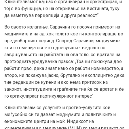
Клиентелизмот кај нас е организиран и оркестриран, и
тој е во функција, не на откривање на вистината, туку
да наметнува перцепција и друга реалност“.
Во своето излагање, Сарачини го посочи примерот на
медиумите и на ад-хок телото кое ги контролираше во
предизборниот период. Според Сарачини, медиумите
кои го сменија своето однесување, веднаш по
завршувањето на работата на ова тело, се вратиле на
претходната уредувачка пракса: „Тоа ни покажува две
работи: прво, дека знаат како се работи новинарство, а
второ, ни покажува јасно, брутално и експлицитно дека
тие редакции се купени и ако нема притисок на
законот, институциите и граѓаните тие ќе се вратат и ќе
го артикулираат партикуларниот интерес“
Клиентелизам се услугите и против-услугите кои
меѓусебно си ги даваат медиумите и политичките и
економските центри на моќ. Индексот на
клиентелизам во медиумите (МЦИ) го мери ризикот
од