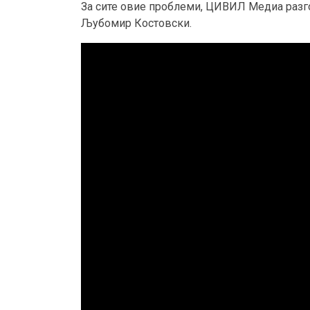
За сите овие проблеми, ЦИВИЛ Медиа разго
Љубомир Костовски.