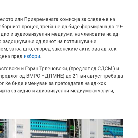
телото или Привремената комисија за следење на
зборниот процес, требаше да биде формирана до 19-
 аудио и аудиовизуелни медиуми, на членовите на ад-
но задоцнување од денот на потпишување.
лем, затоа што, според законските акти, ова ад-хок
 дена пред
избори
.
товски и Горан Трпеновски, (предлог од СДСМ ) и
предлог од ВМРО –ДПМНЕ) до 21-ви август треба да
лог ќе биде именуван за претседател на ад-хок
ијата за аудио и адиовизуелни медиумски услуги,