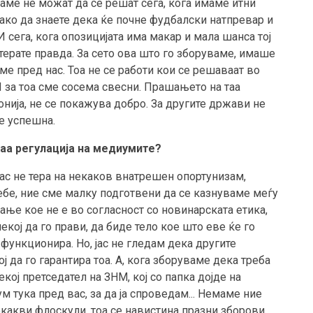
уваме не можат да се решат сега, кога имаме итни
како да знаете дека ќе почне фудбалски натпревар и
И сега, кога опозицијата има макар и мала шанса тој
терате правда. За сето ова што го зборуваме, имаше
е пред нас. Тоа не се работи кои се решаваат во
И за тоа сме сосема свесни. Прашањето на таа
онија, не се покажува добро. За другите држави не
 е успешна.
аа регулација на медиумите?
ас не тера на некаков внатрешен опортунизам,
ебе, ние сме малку подготвени да се казнуваме меѓу
вање кое не е во согласност со новинарската етика,
екој да го прави, да биде тело кое што еве ќе го
 функционира. Но, јас не гледам дека другите
ј да го гарантира тоа. А, кога зборуваме дека треба
кој претседател на ЗНМ, кој со папка дојде на
ум тука пред вас, за да ја спроведам... Немаме ние
какви флоскули, тоа се навистина празни зборови.