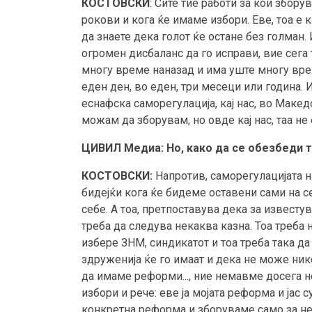
КОСТОВСКИ
: Сите тие работи за кои збор
рокови и кога ќе имаме избори. Еве, тоа е 
да знаете дека голот ќе остане без голман. 
огромен дисбаланс да го исправи, вие сега 
многу време наназад и има уште многу врем
еден ден, во еден, три месеци или година. 
еснафска саморегулација, кај нас, во Макед
можам да зборувам, но овде кај нас, таа не
ЦИВИЛ Медиа: Но, како да се обезбеди т
КОСТОВСКИ:
Напротив, саморегулацијата н
бидејќи кога ќе бидеме оставени сами на с
себе. А тоа, претпоставува дека за известу
треба да следува некаква казна. Тоа треба н
избере ЗНМ, синдикатот и тоа треба така да
здруженија ќе го имаат и дека не може нико
да имаме реформи..., ние немавме досега не
избори и рече: еве ја мојата реформа и јас с
конкретна реформа и зборуваме само за не