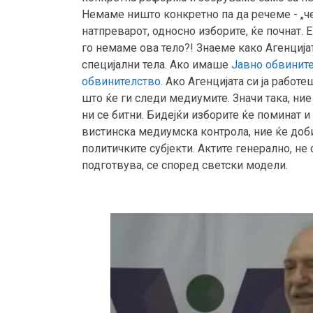
Немаме ништо конкретно па да речеме - „чек
натпреварот, односно изборите, ќе почнат. Е
го немаме ова тело?! Знаеме како Агенцијат
специјални тела. Ако имаше
Јавно обвинит
обвинителство.
Ако Агенцијата си ја работе
што ќе ги следи медиумите. Значи така, ние
ни се битни. Бидејќи изборите ќе поминат и
вистинска медиумска контрола, ние ќе до
политичките субјекти. Актите генерално, не 
подготвува, се според светски модели.