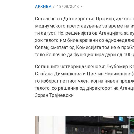
АРХИВА
18/08/2016
Согласно со Договорот во Пржино, ад-хок 
медиумското претставување за време на и
ти август. Но, решенијата од Агенцијата за
хок телото им биле врачени со еднонедел
Сепак, сметаат од Комисијата тоа не е проб
тело ќе почне да функционира дури од 100
Сегашните четворица членови: Љубомир Кос
Слаѓана Димишкова и Цветин Чилиманов (
го изберат петтиот член, кој на нивен пред
телото, со решение од директорот на Агенц
Зоран Трајчевски.