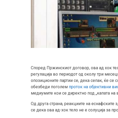
Според Пржинскиот договор, ова ад хок т
регулација во периодот од околу три месец
опозиционите партии се, дека сепак, ќе с
обезбеди поголем
проток на објективни ви
медиумите кои се директно под „капата на вл
Од друга страна, реакциите на еснафските з
се дека ова ад-хок тело не е солуција за 