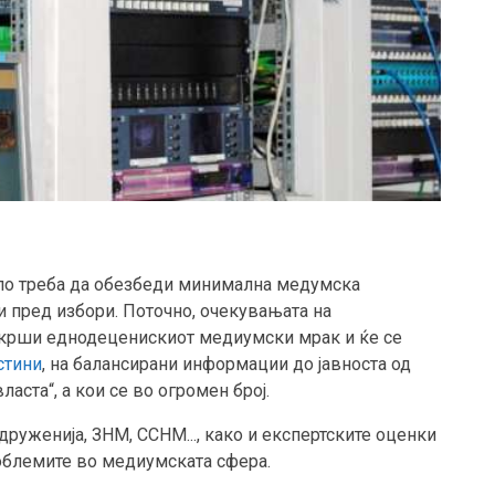
ело треба да обезбеди минимална медумска
и пред избори. Поточно, очекувањата на
е скрши еднодеценискиот медиумски мрак и ќе се
стини
, на балансирани информации до јавноста од
аста“, а кои се во огромен број.
друженија, ЗНМ, ССНМ..., како и експертските оценки
проблемите во медиумската сфера.