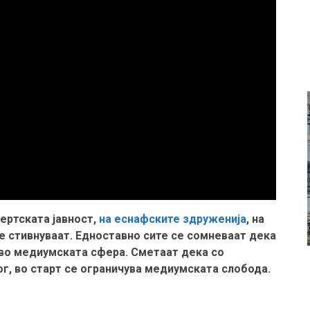
ертската јавност,
на еснафските здруженија
, на
не стивнуваат. Едноставно сите се сомневаат дека
 во медиумската сфера. Сметаат дека со
г, во старт се ограничува медиумската слобода.