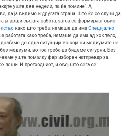
ајте уште две недели, па ќе помине“. А,
ве, да ја видиме и другата страна. Што ќе се случи да
а ја врши својата работа, затоа се формираат овие
елство
како што треба, немаше да има
Специјално
ше работата како треба, немаше да има ад хок тело,
 доаѓаме до една ситуација во која ни медиумите не
 без медиуми, во тоа треба да бидеме сигурни. Без
биевме уште помалку фер изборен натпревар за
се лоши. И претходниот, и овој што сега се