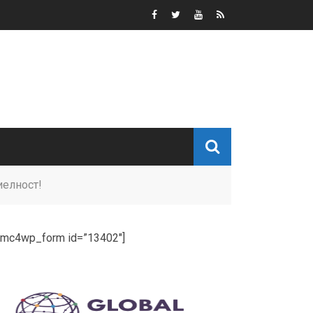
иелност!
[mc4wp_form id=”13402″]