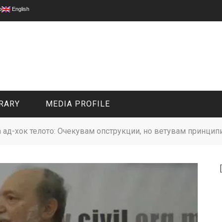
p
English
RARY
MEDIA PROFILE
а ад-хок телото: Очекувам опструкции, но ветувам принцип
CIVIL MEDIA PLATFORM
ONLINE CHANNELS