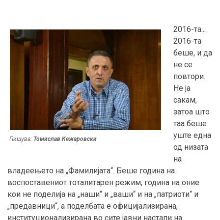
2016-та...
2016-та
беше, и да
не се
повтори.
Не ја
сакам,
затоа што
таа беше
уште една
Пишува:
Томислав Кежаровски
од низата
на
владеењето на „Фамилијата“. Беше година на
воспоставениот тоталитарен режим, година на оние
кои не поделија на „наши“ и „ваши“ и на „патриоти“ и
„предавници“, а поделбата е официјализирана,
институционализирана во сите јавни настапи на