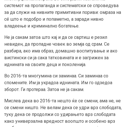
системот на пропаганда и систематски се спроведува
за да служи на нивните примитивни пориви: омраза на
сé што е подобро и попаметно, а заради нивно
владеење и криминално богатење.
Не ја сакам затоа што кај и да се свртиш е резил
невиден, да пропадне човек во земја од срам. Се
разбира, ако има образ, домашно воспитување и ако
вистински си ја сака татковината и е загрижен за
иднината на своите деца и поколенија.
Во 2016-та многумина си заминаа. Си заминаа со
спомените. Им ја украдоа иднината. Им го одзедоа
зборот. Ги протераа. Затоа не ја сакам.
Мислев дека во 2016-та нешто ќе се смени, ама не, не
се смени ништо. Не велам дека се удри врз слободата,
туку дека се продолжи со удирањето врз слободата
како универзална вредност воопшто и особено врз