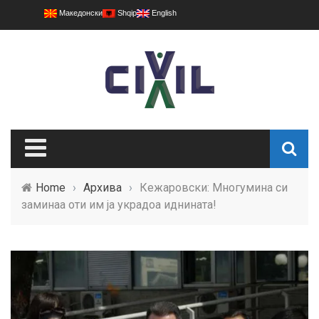
Македонски
Shqip
English
Home
›
Архива
›
Кежаровски: Многумина си
заминаа оти им ја украдоа иднината!