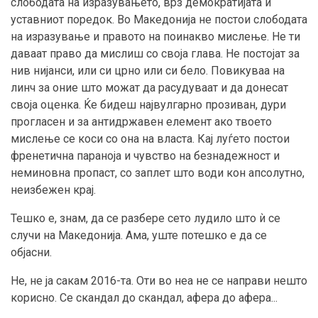
слободата на изразувањето, врз демократијата и
уставниот поредок. Во Македонија не постои слободата
на изразување и правото на поинакво мислење. Не ти
даваат право да мислиш со своја глава. Не постојат за
нив нијанси, или си црно или си бело. Повикуваа на
линч за оние што можат да расудуваат и да донесат
своја оценка. Ќе бидеш највулгарно прозиван, дури
прогласен и за антидржавен елемент ако твоето
мислење се коси со она на власта. Кај луѓето постои
френетична параноја и чувство на безнадежност и
неминовна пропаст, со заплет што води кон апсолутно,
неизбежен крај.
Тешко е, знам, да се разбере сето лудило што ѝ се
случи на Македонија. Ама, уште потешко е да се
објасни.
Не, не ја сакам 2016-та. Оти во неа не се направи нешто
корисно. Се скандал до скандал, афера до афера...