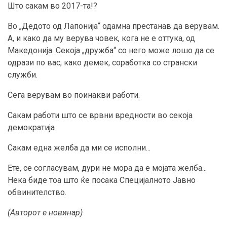
Што сакам во 2017-та!?
Во „Дедото од Лапонија“ одамна престанав да верувам.
А, и како да му верува човек, кога не е оттука, од
Македонија. Секоја „дружба“ со него може лошо да се
одрази по вас, како демек, соработка со странски
служби.
Сега верувам во поинакви работи.
Сакам работи што се врвни вредности во секоја
демократија
Сакам една желба да ми се исполни...
Ете, се согласувам, дури не мора да е мојата желба...
Нека биде тоа што ќе посака Специјалното Јавно
обвинителство.
(Авторот е новинар)