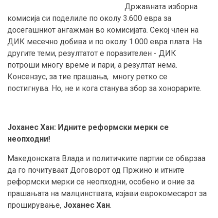
Државната изборна
комисија си поделиле по околу 3.600 евра за
досегашниот ангажман во комисијата. Секој член на
ДИК месечно добива и по околу 1.000 евра плата. На
другите теми, резултатот е поразителен - ДИК
потроши многу време и пари, а резултат нема.
Консензус, за тие прашања, многу ретко се
постигнува. Но, не и кога станува збор за хонорарите.
Јоханес Хан
:
Идните реформски мерки се
неопходни!
Македонската Влада и политичките партии се обврзаа
да го почитуваат Договорот од Пржино и итните
реформски мерки се неопходни, особено и оние за
прашањата на малцинствата, изјави еврокомесарот за
проширување,
Јоханес Хан
.