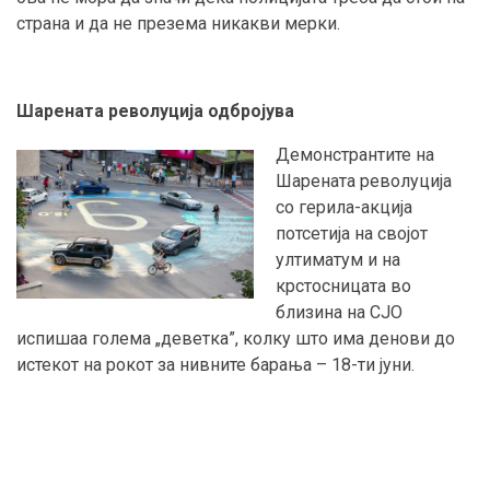
страна и да не презема никакви мерки.
Шарената револуција одбројува
Демонстрантите на
Шарената револуција
со герила-акција
потсетија на својот
ултиматум и на
крстосницата во
близина на СЈО
испишаа голема „деветка”, колку што има денови до
истекот на рокот за нивните барања – 18-ти јуни.