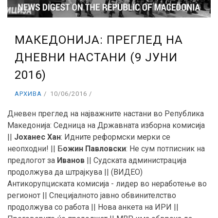
МАКЕДОНИЈА: ПРЕГЛЕД НА
ДНЕВНИ НАСТАНИ (9 ЈУНИ
2016)
АРХИВА
10/06/2016
Дневен преглед на најважните настани во Република
Македонија: Седница на Државната изборна комисија
||
Јоханес Хан
: Идните реформски мерки се
неопходни! || Б
ожин Павловски
: Не сум потписник на
предлогот за
Иванов
|| Судската администрација
продолжува да штрајкува || (ВИДЕО)
Антикорупциската комисија - лидер во неработење во
регионот || Специјалното јавно обвинителство
продолжува со работа || Нова анкета на ИРИ ||