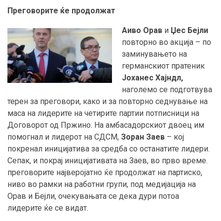
Преговорите ќе продолжат
Аиво Орав
и
Џес Бејли
повторно во акција – по
заминувањето на
германскиот пратеник
Јоханес Хајндл,
наголемо се подготвува
терен за преговори, како и за повторно седнување на
маса на лидерите на четирите партии потписници на
Договорот од Пржино. На амбасадорскиот двоец им
помогнал и лидерот на СДСМ,
Зоран Заев
– кој
покренал иницијатива за средба со останатите лидери.
Сепак, и покрај иницијативата на Заев, во прво време.
преговорите најверојатно ќе продолжат на партиско,
ниво во рамки на работни групи, под медијација на
Орав и Бејли, очекувањата се дека дури потоа
лидерите ќе се видат.