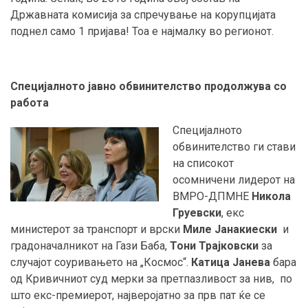
Државната комисија за спречување на корупцијата
поднел само 1 пријава! Тоа е најмалку во регионот.
Специјалното јавно обвинителство продолжува со
работа
Специјалното
обвинителство ги стави
на списокот
осомничени лидерот на
ВМРО-ДПМНЕ
Никола
Груевски
, екс
министерот за транспорт и врски
Миле Јанакиески
и
градоначалникот на Гази Баба,
Тони Трајковски
за
случајот соуривањето на „Космос“.
Катица Јанева
бара
од Кривичниот суд мерки за претпазливост за нив, по
што екс-премиерот, најверојатно за прв пат ќе се