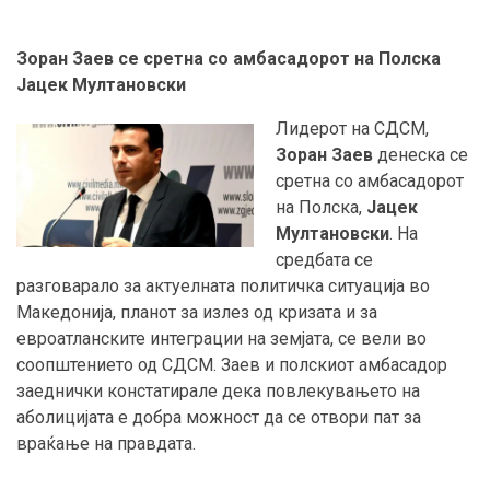
Зоран Заев се сретна со амбасадорот на Полска
Јацек Мултановски
Лидерот на СДСМ,
Зоран Заев
денеска се
сретна со амбасадорот
на Полска,
Јацек
Мултановски
. На
средбата се
разговарало за актуелната политичка ситуација во
Македонија, планот за излез од кризата и за
евроатланските интеграции на земјата, се вели во
соопштението од СДСМ. Заев и полскиот амбасадор
заеднички констатирале дека повлекувањето на
аболицијата е добра можност да се отвори пат за
враќање на правдата.