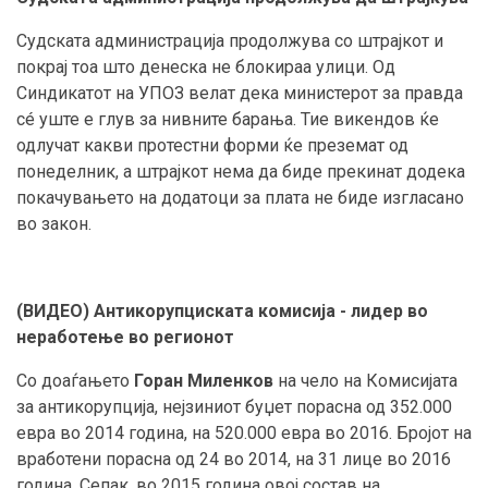
Судската администрација продолжува со штрајкот и
покрај тоа што денеска не блокираа улици. Од
Синдикатот на УПОЗ велат дека министерот за правда
сé уште е глув за нивните барања. Тие викендов ќе
одлучат какви протестни форми ќе преземат од
понеделник, а штрајкот нема да биде прекинат додека
покачувањето на додатоци за плата не биде изгласано
во закон.
(ВИДЕО) Антикорупциската комисија - лидер во
неработење во регионот
Со доаѓањето
Горан Миленков
на чело на Комисијата
за антикорупција, нејзиниот буџет порасна од 352.000
евра во 2014 година, на 520.000 евра во 2016. Бројот на
вработени порасна од 24 во 2014, на 31 лице во 2016
година. Сепак, во 2015 година овој состав на