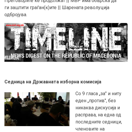
Преговорите ќе продолжат || МВР има обврска да
ги заштити граѓан(к)ите || Шарената револуција
одбројува.
Седница на Државната изборна комисија
Со 9 гласа „за" и ниту
еден „против", без
никаква дискусија и
расправа, на една од
последните седници,
членовите на