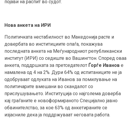
појави на распит во судот.
Нова анкета на ИРИ
Политичката нестабилност во Македонија расте и
довербата во инститициите опаѓа, покажува
последната анкета на Меѓународниот републикански
институт (ИРИ) со седиште во Вашингтон. Според оваа
анкета, поддршката за претседателот
Ѓорѓе Иванов
е
намалена од 4 на 2%. Дури 64% од испитаниците не ја
одобруваат одлуката на Иванов за помилување на
политичарите вмешани во скандалот со
прислушувањето. Институција со најголема доверба
кај граѓаните е новоформираното Специјално јавно
обвинителство, за кое 63% од анкетираните се
изјасниле дека ја поддржуваат неговата работа.