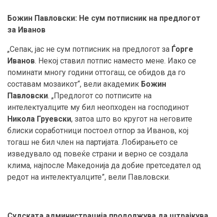
Божин Павловски
:
Не сум потписник на предлогот
за Иванов
„Сепак, јас не сум потписник на предлогот за
Ѓорге
Иванов
. Некој ставил потпис наместо мене. Иако се
поминати многу години оттогаш, се обидов да го
составам мозаикот“, вели академик
Божин
Павловски
. „Предлогот со потписите на
интелектуалците му бил неопходен на господинот
Никола Груевски
, затоа што во кругот на неговите
блиски соработници постоел отпор за Иванов, кој
тогаш не бил член на партијата. Лобирањето се
изведувало од повеќе страни и верно се создала
клима, најпосле Македонија да добие претседател од
редот на интелектуалците”, вели Павловски.
Судската администрација продолжува да штрајкува