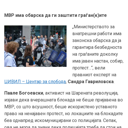
МВР има обврска да ги заштити граѓан
(
к
)
ите
„Министерството за
внатрешни работи има
законска обврска да ја
гарантира безбедноста
на граѓаните доколку
има јавен настан, собир,
протест…“, вели
правниот експерт на
ЦИВИЛ – Центар за слобода
,
Сандра Гавриловска
.
Павле Богоевски
, активист на Шарената револуција,
изјави дека вчерашната блокада не беше пријавена во
МВР, со што всушност, беше искористено уставното
право на ненајавен протест, но локациите на блокадите
беа однапред искомуницирани со полицијата. Сепак,
ова не мора да значи дека полицијата треба да стои на