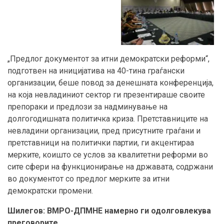
„Предлог документот за итни демократски реформи“,
подготвен на иницијатива на 40-тина граѓански
организации, беше повод за денешната конференција,
на која невладиниот сектор ги презентираше своите
препораки и предлози за надминување на
долгогодишната политичка криза. Претставниците на
невладини организации, пред присутните граѓани и
претставници на политички партии, ги акцентираа
мерките, коишто се услов за квалитетни реформи во
сите сфери на функционирање на државата, содржани
во документот со предлог мерките за итни
демократски промени.
Шилегов: ВМРО-ДПМНЕ намерно ги одолговлекува
преговорите