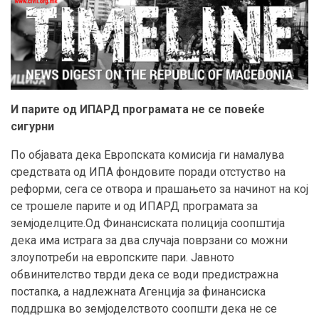
И парите од ИПАРД програмата не се повеќе
сигурни
По објавата дека Европската комисија ги намалува
средствата од ИПА фондовите поради отстуство на
реформи, сега се отвора и прашањето за начинот на кој
се трошеле парите и од ИПАРД програмата за
земјоделците.Од Финансиската полиција соопштија
дека има истрага за два случаја поврзани со можни
злоупотреби на европските пари. Јавното
обвинителство тврди дека се води предистражна
постапка, а надлежната Агенција за финансиска
поддршка во земјоделството соопшти дека не се