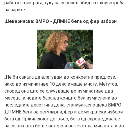
работи за истрага, туку за спречен обид за злоупотреба
на парите.
Шекеринска: ВМРО - ДПМНЕ бега од фер избори
„Не би сакала да влегувам во конкретни предлози,
иако во изминативе 10 дена имаше многу. Меѓутоа,
според она што се случуваше во изминативе два
месеца, и новите барања коишто беа измислени во
последните десеттина дена, станува јасно дека ВМРО-
ДПМНЕ бега од регуларни, фер и демократски избори,
бега од Пржинскиот договор, бега од спроведување
на се она што беше ветено и во текот на минатата и во