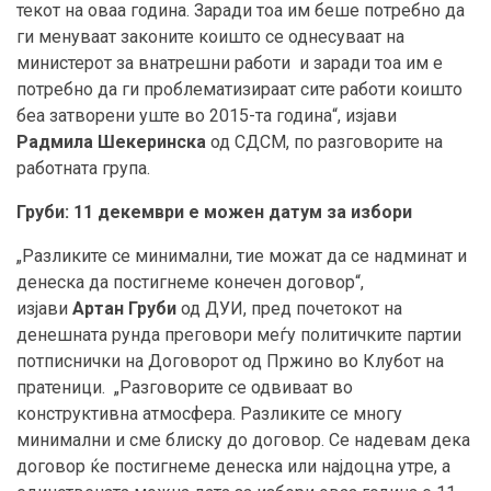
текот на оваа година. Заради тоа им беше потребно да
ги менуваат законите коишто се однесуваат на
министерот за внатрешни работи и заради тоа им е
потребно да ги проблематизираат сите работи коишто
беа затворени уште во 2015-та година“, изјави
Радмила Шекеринска
од СДСМ, по разговорите на
работната група.
Груби: 11 декември е можен датум за избори
„Разликите се минимални, тие можат да се надминат и
денеска да постигнеме конечен договор“,
изјави
Артан Груби
од ДУИ, пред почетокот на
денешната рунда преговори меѓу политичките партии
потписнички на Договорот од Пржино во Клубот на
пратеници. „Разговорите се одвиваат во
конструктивна атмосфера. Разликите се многу
минимални и сме блиску до договор. Се надевам дека
договор ќе постигнеме денеска или најдоцна утре, а