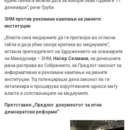
единствената можна дата за избори оваа година е 11
декември“, рече Груби.
ЗНМ против рекламни кампањи на јавните
институции
„Власта сака медиумите да ги претвори во огласна
табла и да ја убие секоја критика во медиумите“,
истакна претседателот на Здружението на новинарите
на Македонија – ЗНМ,
Насер Селмани
, на денешната
јавна расправа во Собранието, за Предлог-законот за
информативни и рекламни кампањи на јавните
институции. Тој потенцираше дека законот ќе ги
легализира и проширува коруптивните односи меѓу
власта и сопствениците на медиумите.
Претставен „Предлог документот за итни
демократски реформи“