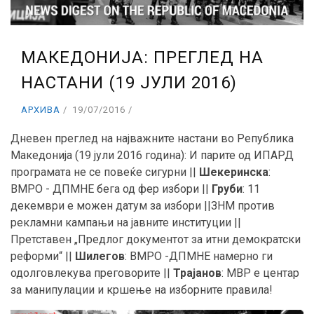
МАКЕДОНИЈА: ПРЕГЛЕД НА
НАСТАНИ (19 ЈУЛИ 2016)
АРХИВА
19/07/2016
Дневен преглед на најважните настани во Република
Македонија (19 јули 2016 година): И парите од ИПАРД
програмата не се повеќе сигурни ||
Шекеринска
:
ВМРО - ДПМНЕ бега од фер избори ||
Груби
: 11
декември е можен датум за избори ||ЗНМ против
рекламни кампањи на јавните институции ||
Претставен „Предлог документот за итни демократски
реформи“ ||
Шилегов
: ВМРО -ДПМНЕ намерно ги
одолговлекува преговорите ||
Трајанов
: МВР е центар
за манипулации и кршење на изборните правила!