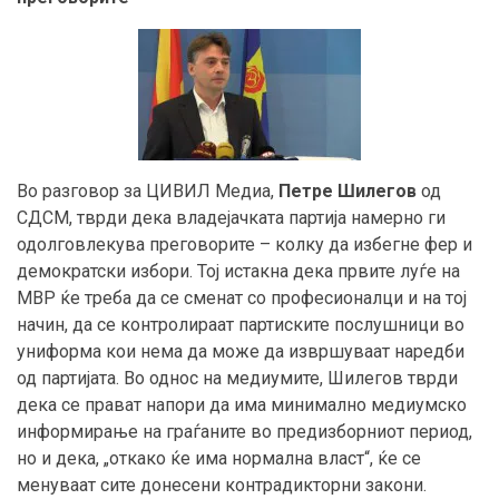
Во разговор за ЦИВИЛ Медиа,
Петре Шилегов
од
СДСМ, тврди дека владејачката партија намерно ги
одолговлекува преговорите – колку да избегне фер и
демократски избори. Тој истакна дека првите луѓе на
МВР ќе треба да се сменат со професионалци и на тој
начин, да се контролираат партиските послушници во
униформа кои нема да може да извршуваат наредби
од партијата. Во однос на медиумите, Шилегов тврди
дека се прават напори да има минимално медиумско
информирање на граѓаните во предизборниот период,
но и дека, „откако ќе има нормална власт“, ќе се
менуваат сите донесени контрадикторни закони.