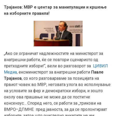
Трајанов: МВР е центар за манипулации и кршење
на изборните правила!
„Ако се ограничат надлежностите на министерот за
внатрешни работи, ќе се повтори сценариото од
претходните избори!“, вели во разговорот за
ЦИВИЛ
Медиа
, ексминистерот за внатрешни работи
Павле
Трајанов
, со кого разговаравме за позицијата на
првиот човек во МВР, неговата улога во исполнување
на условите за фер и демократски избори, и зошто
околу ова прашање не може да се постигне
консензус… Според него, се работи за „трикови на
ВМРО–ДПМНЕ пред јавноста, за да се пролонгираат
изборите, затоа што очигледно анкетите не им