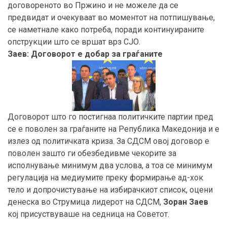
договореното во Пржино и не можеле да се
предвидат и очекуваат во моментот на потпишување,
се наметнале како потреба, поради континуираните
опструкции што се вршат врз СЈО.
Заев: Договорот е добар за граѓаните
Договорот што го постигнаа политичките партии пред
се е поволен за граѓаните на Република Македонија и е
излез од политичката криза. За СДСМ овој договор е
поволен зашто ги обезбедивме чекорите за
исполнување минимум два услова, а тоа се минимум
регулација на медиумите преку формирање ад-хок
тело и допрочистување на избирачкиот список, оцени
денеска во Струмица лидерот на СДСМ,
Зоран Заев
кој присуствуваше на седница на Советот.