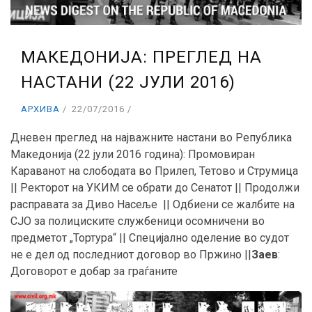
МАКЕДОНИЈА: ПРЕГЛЕД НА
НАСТАНИ (22 ЈУЛИ 2016)
АРХИВА
22/07/2016
Дневен преглед на најважните настани во Република
Македонија (22 јули 2016 година): Промовиран
Караванот на слободата во Прилеп, Тетово и Струмица
|| Ректорот на УКИМ се обрати до Сенатот || Продолжи
расправата за Диво Насеље || Одбиени се жалбите на
СЈО за полициските службеници осомничени во
предметот „Тортура“ || Специјално оделение во судот
не е дел од последниот договор во Пржино ||
Заев
:
Договорот е добар за граѓаните