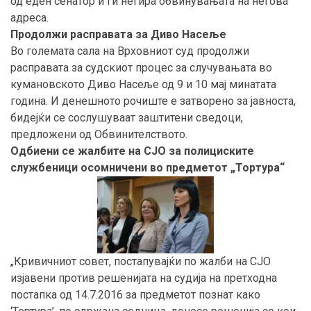
од еден сенатор и ги негира обвинувањата на негова
адреса.
Продолжи расправата за Диво Насеље
Во големата сала на Врховниот суд продолжи
расправата за судскиот процес за случувањата во
кумановското Диво Насеље од 9 и 10 мај минатата
година. И денешното рочиште е затворено за јавноста,
бидејќи се сослушуваат заштитени сведоци,
предложени од Обвинителството.
Одбиени се жалбите на СЈО за полициските
службеници осомничени во предметот „Тортура“
„Кривичниот совет, постапувајќи по жалби на СЈО
изјавени против решенијата на судија на претходна
постапка од 14.7.2016 за предметот познат како