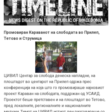
Промовиран Караванот на слободата во Прилеп,
Тетово и Струмица
ЦИВИЛ Центар за слобода
денеска напладне, на
плоштадот во центарот на Прилеп одржа прес
конференција на која што го промовираше најновиот
проект Караван на слободата, поддржан од УСАИД.
Проектот беше претставен и на плоштадот во Тетово,
пред локалните, регионалните и националните
медуми. Тимот на ЦИВИЛ истиот ден разговараше со