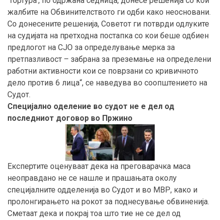
‘Тортура’, по одржана седница, донесе решенија со кои
жалбите на Обвинителството ги одби како неосновани.
Со донесените решенија, Советот ги потврди одлуките
на судијата на претходна постапка со кои беше одбиен
предлогот на СЈО за определување мерка за
претпазливост – забрана за преземање на определени
работни активности кои се поврзани со кривичното
дело против 6 лица“, се наведува во соопштението на
Судот.
Специјално оделение во судот не е дел од
последниот договор во Пржино
Експертите оценуваат дека на преговарачка маса
неоправдано не се нашле и прашањата околу
специјалните одделенија во Судот и во МВР, како и
пролонгирањето на рокот за поднесување обвиненија.
Сметаат дека и покрај тоа што тие не се дел од