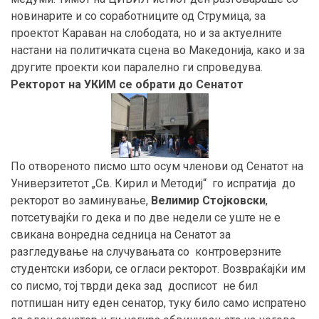
новинарите и со соработниците од Струмица, за
проектот Караван на слободата, но и за актуелните
настани на политичката сцена во Македонија, како и за
другите проекти кои паралелно ги спроведува.
Ректорот на УКИМ се обрати до Сенатот
По отвореното писмо што осум членови од Сенатот на
Универзитетот „Св. Кирил и Методиј“ го испратија до
ректорот во заминување,
Велимир Стојковски
,
потсетувајќи го дека и по две недели се уште не е
свикана вонредна седница на Сенатот за
разгледување на случувањата со контроверзните
студентски избори, се огласи ректорот. Возвраќајќи им
со писмо, тој тврди дека зад досписот не бил
потпишан ниту еден сенатор, туку било само испратено