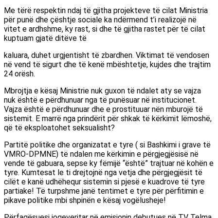
Me tërë respektin ndaj të gjitha projekteve të cilat Ministria
për punë dhe çështje sociale ka ndërmend t’i realizojë në
vitet e ardhshme, ky rast, si dhe të gjitha rastet për të cilat
kuptuam gjatë ditëve të
kaluara, duhet urgjentisht të zbardhen. Viktimat të vendosen
në vend të sigurt dhe të kenë mbështetje, kujdes dhe trajtim
24 orësh.
Mbrojtja e kësaj Ministrie nuk guxon të ndalet aty se vajza
nuk është e përdhunuar nga të punësuar në institucionet.
Vajza është e përdhunuar dhe e prostituuar nën mburojë të
sistemit. E marrë nga prindërit për shkak të kërkimit lëmoshë,
që të eksploatohet seksualisht?
Partitë politike dhe organizatat e tyre ( si Bashkimi i grave të
VMRO-DPMNE) të ndalen me kërkimin e përgjegjësisë në
vende të gabuara, sepse ky fëmijë “është” trajtuar në kohën e
tyre. Kumtesat le ti drejtojnë nga vetja dhe përgjegjësit të
cilët e kanë udhëhequr sistemin si pjesë e kuadrove të tyre
partiake! Të turpshme janë tentimet e tyre për përfitimin e
pikave politike mbi shpinën e kësaj vogëlusheje!
Përfaqësuesi joqeveritar në emisionin debutues në TV Telma,