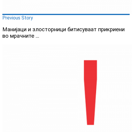
Previous Story
Манијаци и злосторници битисуваат прикриени
во мрачните ...