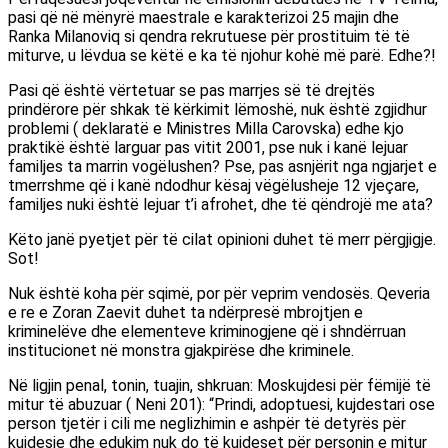
pasi që në mënyrë maestrale e karakterizoi 25 majin dhe
Ranka Milanoviq si qendra rekrutuese për prostituim të të
miturve, u lëvdua se këtë e ka të njohur kohë më parë. Edhe?!
Pasi që është vërtetuar se pas marrjes së të drejtës
prindërore për shkak të kërkimit lëmoshë, nuk është zgjidhur
problemi ( deklaratë e Ministres Milla Carovska) edhe kjo
praktikë është larguar pas vitit 2001, pse nuk i kanë lejuar
familjes ta marrin vogëlushen? Pse, pas asnjërit nga ngjarjet e
tmerrshme që i kanë ndodhur kësaj vëgëlusheje 12 vjeçare,
familjes nuki është lejuar t’i afrohet, dhe të qëndrojë me ata?
Këto janë pyetjet për të cilat opinioni duhet të merr përgjigje.
Sot!
Nuk është koha për sqimë, por për veprim vendosës. Qeveria
e re e Zoran Zaevit duhet ta ndërpresë mbrojtjen e
kriminelëve dhe elementeve kriminogjene që i shndërruan
institucionet në monstra gjakpirëse dhe kriminele.
Në ligjin penal, tonin, tuajin, shkruan: Moskujdesi për fëmijë të
mitur të abuzuar ( Neni 201): “Prindi, adoptuesi, kujdestari ose
person tjetër i cili me neglizhimin e ashpër të detyrës për
kujdesje dhe edukim nuk do të kujdeset për personin e mitur