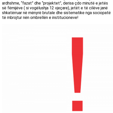
ardhshme, “fazat” dhe “projektet”, derisa çdo minutë e jetës
së fëmijëve ( si vogëlushja 12 vjeçare), jetët e të cilëve janë
shkatërruar në mënyrë brutale dhe sistematike nga sociopatë
të mbrojtur nën ombrellën e institucioneve!