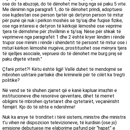
ose do ta abuzojë, do të dënohet me burg nga së paku 5 vite.
Me dënimin nga paragrafi 1, do të dënohet prindi, adoptuesi
ose kujdestari ose person tjetër që detyron person të mitur
për punë që nuk i përkon moshës së tij/saj dhe fuqisë fizike,
ose nga interesi e detyron të kërkojë lëmoshë ose veprime
tjera të dëmshme për zhvillimin e tij/saj. Nëse për shkak të
veprimeve nga paragrafët 1 dhe 2 është kryer lëndim i rëndë
trupor ose rrënim i rëndë i shëndetit të personit të mitur ose i
mituri kërkon lëmoshë rrugëve, prostituohet ose mënyra tjera
të sjelljes asociale, vepruesi do të dënohet me burg prej së
paku dhjetë vitesh.”
Çfarë pritet?! Këtu është ligji! Vallë duhet të mendojmë se
mbrohen ushtarë partiakë dhe kriminelë për të cilët ka tregti
politike?
Në vend se të shuhen zjarret që e kanë kapluar imazhin e
institucioneve dhe resorëve qeveritare, dihet të merret
obligimi të mbrohen qytetaret dhe qytetarët, veçanërisht
fëmijët. Kjo do të ishte e ndershme!
Nuk ka arsye të tronditet i tërë sistemi, ministre dhe ministra
t’u vihen në dispozicion televizioneve, të kurdisin (ose jo)
emisione debutuese me elaborime pafund për “hapat” e