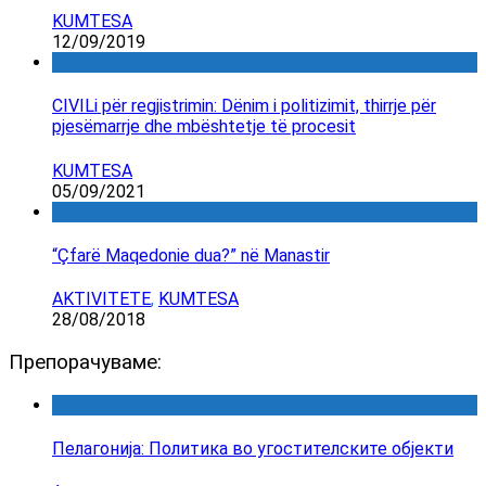
KUMTESA
12/09/2019
CIVILi për regjistrimin: Dënim i politizimit, thirrje për
pjesëmarrje dhe mbështetje të procesit
KUMTESA
05/09/2021
“Çfarë Maqedonie dua?” në Manastir
AKTIVITETE
,
KUMTESA
28/08/2018
Препорачуваме:
Пелагонија: Политика во угостителските објекти