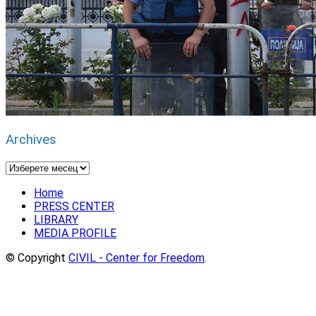
Archives
Archives
Home
PRESS CENTER
LIBRARY
MEDIA PROFILE
© Copyright
CIVIL - Center for Freedom
.