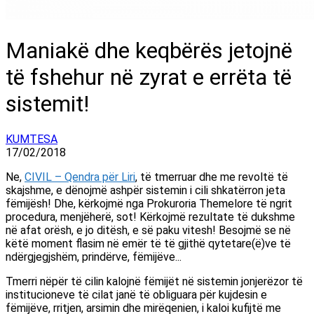
Maniakë dhe keqbërës jetojnë
të fshehur në zyrat e errëta të
sistemit!
KUMTESA
17/02/2018
Ne,
CIVIL – Qendra për Liri
, të tmerruar dhe me revoltë të
skajshme, e dënojmë ashpër sistemin i cili shkatërron jeta
fëmijësh! Dhe, kërkojmë nga Prokuroria Themelore të ngrit
procedura, menjëherë, sot! Kërkojmë rezultate të dukshme
në afat orësh, e jo ditësh, e së paku vitesh! Besojmë se në
këtë moment flasim në emër të të gjithë qytetare(ë)ve të
ndërgjegjshëm, prindërve, fëmijëve...
Tmerri nëpër të cilin kalojnë fëmijët në sistemin jonjerëzor të
institucioneve të cilat janë të obliguara për kujdesin e
fëmijëve, rritjen, arsimin dhe mirëqenien, i kaloi kufijtë me