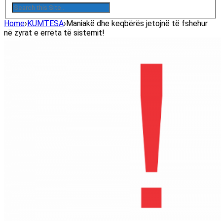
Home
›
KUMTESA
›
Maniakë dhe keqbërës jetojnë të fshehur
në zyrat e errëta të sistemit!