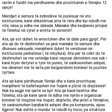
rastin e fundit me përdhunimin dhe prostituimin e fëmijës 12
vjeçe!
Mendjet e sëmura të individëve të punësuar në ato
institucione, kanë shkatërruar jeta të tëra dhe kjo ndodh me
vite, nëse jo edhe me dekada. Maniakë dhe keqbërës jetojnë
të fshehur në zyrat e errëta të sistemit!
Ata, që sot duhet të arrestohen dhe të dalin para gjyqit. Për
ata që do të dëshmohet se janë maniakë të sëmurë dhe
dhunues seksualë, menjëherë duhet të vendosen në
institucione përkatëse ( të mbyllura). Ata për të cilët do të
dëshmohet se me vetëdije kanë vepruar dëmshëm ose nuk i
kanë kryer detyrat e tyre të punës, të sanksionohen ashpër,
me dënimet më të larta për keqpërdorim kriminel të pozitës
zyrtare.
Ata që kanë përdhunuar fëmijë dhe e kanë prostituuar,
menjëherë të ballafaqohen me fuqinë e plotë të drejtësisë!
Nuk ka asgjë më qartë se kjo! Ata që kanë heshtur dhe
fshehur, ata që kanë qenë të lidhur me rrjetin e organizuar
kriminel të tregtisë me trupat, dinjitetin, dhe jetët e fëmijëve,
të sanksionohen barabartë ashpër dhe pa kompromis, sipas
ligjeve! Nuk është e mundur të ndodh ky horor, pa strukturë