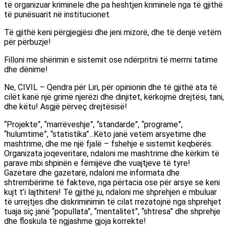
të organizuar kriminele dhe pa heshtjen kriminele nga të gjithë
të punësuarit në institucionet.
Të gjithë keni përgjegjësi dhe jeni mizorë, dhe të denjë vetëm
për përbuzje!
Filloni me shërimin e sistemit ose ndërpritni të merrni tatime
dhe dënime!
Ne, CIVIL – Qendra për Liri, për opinionin dhe të gjithë ata të
cilët kanë një grimë njerëzi dhe dinjitet, kërkojmë drejtësi, tani,
dhe këtu! Asgjë përveç drejtësisë!
“Projekte”, “marrëveshje”, “standarde”, “programe”,
“hulumtime”, “statistika”...Këto janë vetëm arsyetime dhe
mashtrime, dhe me një fjalë – fshehje e sistemit keqbërës.
Organizata joqeveritare, ndaloni me mashtrime dhe kërkim të
parave mbi shpinën e fëmijëve dhe vuajtjeve të tyre!
Gazetare dhe gazetarë, ndaloni me informata dhe
shtrembërime të fakteve, nga përtacia ose për arsye se keni
kujt t’i lajthiteni! Të gjithë ju, ndaloni me shprehjen e mbuluar
të urrejtjes dhe diskriminimin të cilat rrezatojnë nga shprehjet
tuaja siç janë “popullata”, “mentalitet”, “shtresa” dhe shprehje
dhe floskula të ngjashme gjoja korrekte!