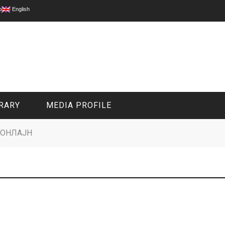
p
English
RARY
MEDIA PROFILE
 ОНЛАЈН
CIVIL MEDIA PLATFORM
ONLINE CHANNELS