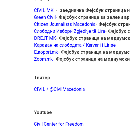
CIVIL MK
-
заедничка Фејсбук страница 
Green Civil
-
Фејсбук страница за зелени в
Citizen Journalists Macedonia
-
Фејсбук стра
Слободни Избори Zgjedhje të Lira
-
Фејсбук 
DREJT MK
-
Фејсбук страница на медиумск
Караван на слободата / Karvani i Lirisë
Europort.mk
-
Фејсбук страница на медиумск
Zoom.mk
-
Фејсбук страница на медиумскит
Твитер
CIVIL / @CivilMacedonia
Youtube
Civil Center for Freedom