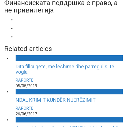
Финансиската поддршка е право, а
не привилегија
Related articles
Dita filloi qetë, me lëshime dhe parregullsi të
vogla
RAPORTE
05/05/2019
NDAL KRIMIT KUNDËR NJERËZIMIT
RAPORTE
26/06/2017