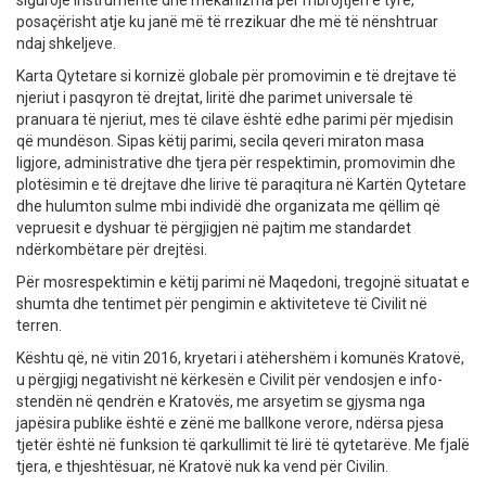
sigurojë instrumente dhe mekanizma për mbrojtjen e tyre,
posaçërisht atje ku janë më të rrezikuar dhe më të nënshtruar
ndaj shkeljeve.
Karta Qytetare si kornizë globale për promovimin e të drejtave të
njeriut i pasqyron të drejtat, liritë dhe parimet universale të
pranuara të njeriut, mes të cilave është edhe parimi për mjedisin
që mundëson. Sipas këtij parimi, secila qeveri miraton masa
ligjore, administrative dhe tjera për respektimin, promovimin dhe
plotësimin e të drejtave dhe lirive të paraqitura në Kartën Qytetare
dhe hulumton sulme mbi individë dhe organizata me qëllim që
vepruesit e dyshuar të përgjigjen në pajtim me standardet
ndërkombëtare për drejtësi.
Për mosrespektimin e këtij parimi në Maqedoni, tregojnë situatat e
shumta dhe tentimet për pengimin e aktiviteteve të Civilit në
terren.
Kështu që, në vitin 2016, kryetari i atëhershëm i komunës Kratovë,
u përgjigj negativisht në kërkesën e Civilit për vendosjen e info-
stendën në qendrën e Kratovës, me arsyetim se gjysma nga
japësira publike është e zënë me ballkone verore, ndërsa pjesa
tjetër është në funksion të qarkullimit të lirë të qytetarëve. Me fjalë
tjera, e thjeshtësuar, në Kratovë nuk ka vend për Civilin.