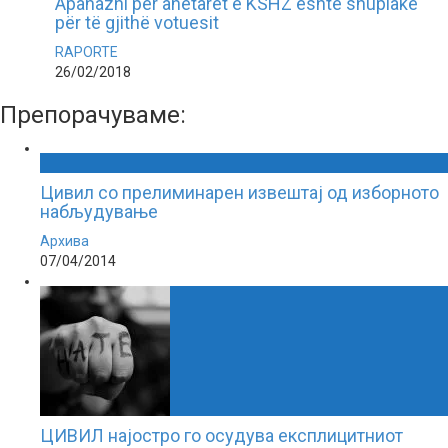
Apanazhi për anëtarët e KSHZ është shuplakë
për të gjithë votuesit
RAPORTE
26/02/2018
Препорачуваме:
Цивил со прелиминарен извештај од изборното
набљудување
Архива
07/04/2014
ЦИВИЛ најостро го осудува експлицитниот