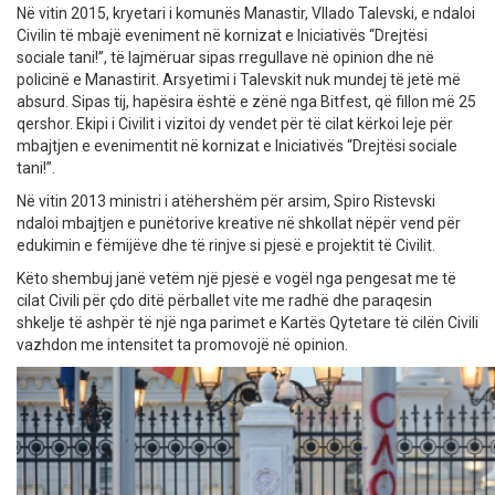
Në vitin 2015, kryetari i komunës Manastir, Vllado Talevski, e ndaloi
Civilin të mbajë eveniment në kornizat e Iniciativës “Drejtësi
sociale tani!”, të lajmëruar sipas rregullave në opinion dhe në
policinë e Manastirit. Arsyetimi i Talevskit nuk mundej të jetë më
absurd. Sipas tij, hapësira është e zënë nga Bitfest, që fillon më 25
qershor. Ekipi i Civilit i vizitoi dy vendet për të cilat kërkoi leje për
mbajtjen e evenimentit në kornizat e Iniciativës “Drejtësi sociale
tani!”.
Në vitin 2013 ministri i atëhershëm për arsim, Spiro Ristevski
ndaloi mbajtjen e punëtorive kreative në shkollat nëpër vend për
edukimin e fëmijëve dhe të rinjve si pjesë e projektit të Civilit.
Këto shembuj janë vetëm një pjesë e vogël nga pengesat me të
cilat Civili për çdo ditë përballet vite me radhë dhe paraqesin
shkelje të ashpër të një nga parimet e Kartës Qytetare të cilën Civili
vazhdon me intensitet ta promovojë në opinion.