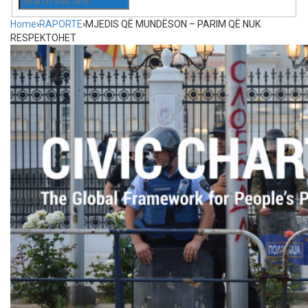
Home
›
RAPORTE
›
MJEDIS QË MUNDËSON – PARIM QË NUK
RESPEKTOHET