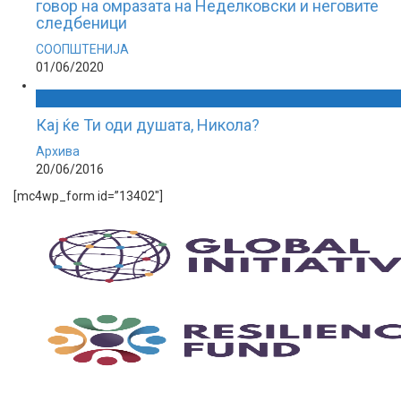
говор на омразата на Неделковски и неговите
следбеници
СООПШТЕНИЈА
01/06/2020
Кај ќе Ти оди душата, Никола?
Архива
20/06/2016
[mc4wp_form id=”13402″]