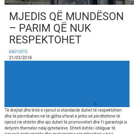
MJEDIS QË MUNDËSON
– PARIM QË NUK
RESPEKTOHET
RAPORTE
21/03/2018
0
Të drejtat dhe liritë e njeriut si standarde duhet të respektohen
dhe të përmbahen në të gjitha sferat e jetës së përditshme të
njeriut në shtetin dhe ajo duhet të promovohet dhe t’i garantojë si
detyrim themelor ndaj qytetarëve. Shteti është i obliguar të