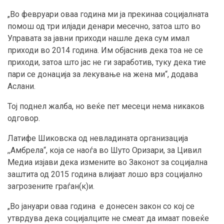
„Во февруари оваа година ми ја прекинаа социјалната
помош од три илјади денари месечно, затоа што во
Управата за јавни приходи нашле дека сум имал
приходи во 2014 година. Им објаснив дека тоа не се
приходи, затоа што јас не ги заработив, туку дека тие
пари се донација за лекување на жена ми“, додава
Аслани.
Тој поднел жалба, но веќе пет месеци нема никаков
одговор.
Латифе Шиковска од невладината организација
,,Амбрела“, која се наоѓа во Шуто Оризари, за Цивил
Медиа изјави дека измените во Законот за социјална
заштита од 2015 година влијаат лошо врз социјално
загрозените граѓан(к)и.
„Во јануари оваа година е донесен закон со кој се
утврдува дека социјалците не смеат да имаат повеќе