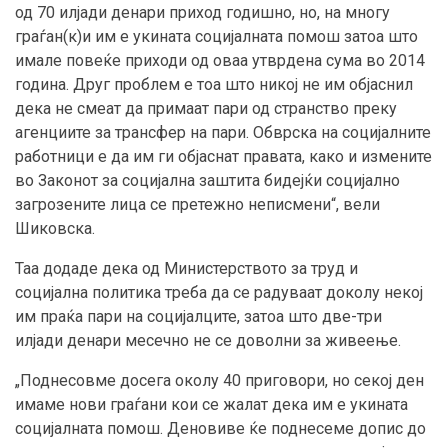
од 70 илјади денари приход годишно, но, на многу
граѓан(к)и им е укината социјалната помош затоа што
имале повеќе приходи од оваа утврдена сума во 2014
година. Друг проблем е тоа што никој не им објаснил
дека не смеат да примаат пари од странство преку
агенциите за трансфер на пари. Обврска на социјалните
работници е да им ги објаснат правата, како и измените
во Законот за социјална заштита бидејќи социјално
загрозените лица се претежно неписмени“, вели
Шиковска.
Таа додаде дека од Министерството за труд и
социјална политика треба да се радуваат доколу некој
им праќа пари на социјалците, затоа што две-три
илјади денари месечно не се доволни за живеење.
„Поднесовме досега околу 40 приговори, но секој ден
имаме нови граѓани кои се жалат дека им е укината
социјалната помош. Деновиве ќе поднесеме допис до