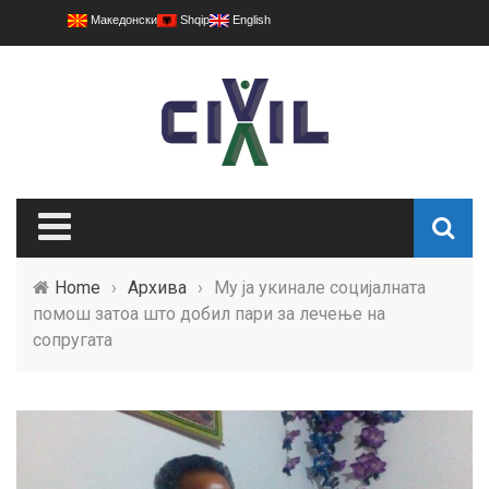
Македонски
Shqip
English
Home
›
Архива
›
Му ја укинале социјалната
помош затоа што добил пари за лечење на
сопругата