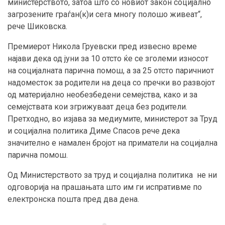
министерството, затоа што со новиот закон социјално
загрозените граѓан(к)и сега многу полошо живеат“,
рече Шиковска.
Премиерот Никола Груевски пред извесно време
најави дека од јуни за 10 отсто ќе се зголеми износот
на социјалната парична помош, а за 25 отсто паричниот
надоместок за родители на деца со пречки во развојот
од материјално необезбедени семејства, како и за
семејствата кои згрижуваат деца без родители.
Претходно, во изјава за медиумите, министерот за Труд
и социјална политика Диме Спасов рече дека
значително е намален бројот на приматели на социјална
парична помош.
Од Министерството за труд и социјална политика не ни
одговорија на прашањата што им ги испративме по
електронска пошта пред два дена.