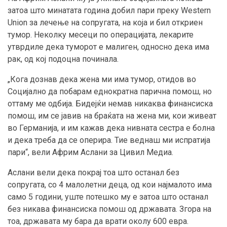
затоа што минатата година добил пари преку Western
Union за лечење на сопругата, на која и бил откриен
тумор. Неколку месеци по операцијата, лекарите
утврдиле дека туморот е малиген, односно дека има
рак, од кој подоцна починала.
„Кога дознав дека жена ми има тумор, отидов во
Социјално да побарам еднократна парична помош, но
оттаму ме одбија. Бидејќи немав никаква финансиска
помош, им се јавив на браќата на жена ми, кои живеат
во Германија, и им кажав дека нивната сестра е болна
и дека треба да се оперира. Тие веднаш ми испратија
пари“, вели Африм Аслани за Цивил Медиа.
Аслани вели дека покрај тоа што останал без
сопругата, со 4 малолетни деца, од кои најмалото има
само 5 години, уште потешко му е затоа што останал
без никава финансиска помош од државата. Згора на
тоа, државата му бара да врати околу 600 евра.