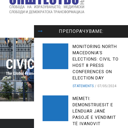
ПРЕПОРАЧУВАМЕ:
MONITORING NORTH
MACEDONIA'S
ELECTIONS: CIVIL TO
HOST 8 PRESS
CONFERENCES ON
ELECTION DAY
STATEMENTS
07/05/2024
MEMETI:
DEMONSTRUESIT E
LËNDUAR JANË
PASOJË E VENDIMIT
TË IVANOVIT