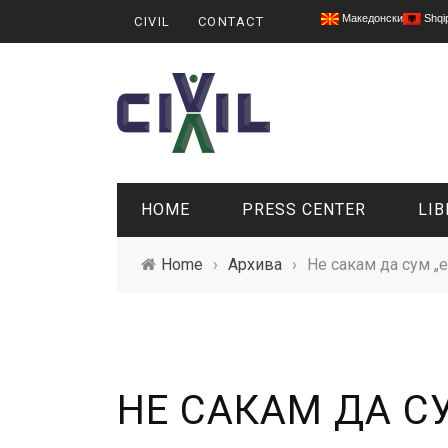
Македонски
Shqi
CIVIL
CONTACT
HOME
PRESS CENTER
LIB
Home
›
Архива
›
Не сакам да сум „е
НЕ САКАМ ДА С