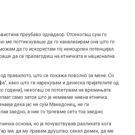
авистина преубаво однадвор. Отсекогаш сум го
но ме поттикнуваше да го канализирам она што го
можам да го искористам тој неисцрпен потенцијал.
ораше да се прилагодиш на етничката и национална
 од правилото, што се покажа поволно за мене. Со
јфа“, како што ги нарекувам и денеска пријателите од
 со години), некогаш се потсетувам на времињата
тепаат само затоа што ја немавме нивна етничка
знаеја дека јас не сум Македонец, не ги
аа заедно, а ние го трпевме сето тоа заедно.
ничка основа, но ја почувствував разликата кога
ар ми, да му правам друштво, сакал демек, да ме