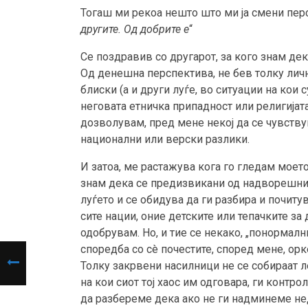
Тогаш ми рекоа нешто што ми ја смени перс
другите. Од добрите е
“
Се поздравив со другарот, за кого знам д
Од денешна перспектива, не бев толку личн
блиски (а и други луѓе, во ситуации на кои
неговата етничка припадност или религијат
дозволувам, пред мене некој да се чувству
национални или верски разлики.
И затоа, ме растажува кога го гледам моето
знам дека се предизвикани од надворешни ф
луѓето и се обидува да ги разбира и почиту
сите нации, оние детските или тепачките за д
одобрувам. Но, и тие се некако, „понормал
споредба со сè почестите, според мене, орк
Толку закрвени насилници не се собираат ле
на кои сиот тој хаос им одговара, ги контро
да разбереме дека ако не ги надминеме не