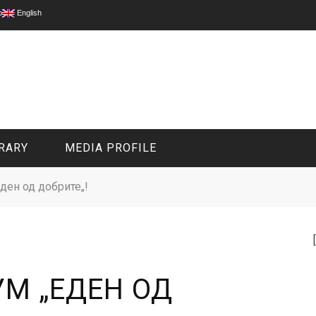
p
English
RARY
MEDIA PROFILE
ден од добрите„!
CIVIL MEDIA PLATFORM
ONLINE CHANNELS
УМ „ЕДЕН ОД