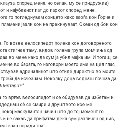
клауза, според мене, но сепак, му се придружив).
т и најубавиот пат до паркот според мене...
ога го погледнувам сонцето како заоѓа кон Ѓорче и
о пламени јазли кои не прекинуваат. Океан од бои кои
в. Го возев велосипедот полека кон договореното
 Кога стигнав таму, видов голема група момчиња од
аа во мене како да сум ја убил мајка им. И тогаш, се
каменче во барата, го изговори моето име на цел глас.
увствував адреналинот што отиде директно во моите
 треба да исчезнам. Неколку деца веднаш почнаа да
 Шиптарот!
“
а го вртев велосипедот и се обидував да избегам и
 Одеднаш сè се смири и друштвото кое ме
 некој маскулантен начин што до тој момент го
 и не сакав да прифатам дека сум различен од нив,
ам тепан поради тоа!