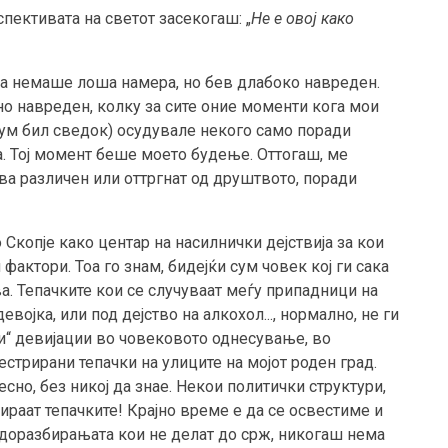
пективата на светот засекогаш: „
Не е овој како
ека немаше лоша намера, но бев длабоко навреден.
о навреден, колку за сите оние моменти кога мои
 сум бил сведок) осудувале некого само поради
а. Тој момент беше моето будење. Оттогаш, ме
ва различен или оттргнат од друштвото, поради
 Скопје како центар на насилнички дејствија за кои
актори. Тоа го знам, бидејќи сум човек кој ги сака
ва. Тепачките кои се случуваат меѓу припадници на
евојка, или под дејство на алкохол..., нормално, не ги
ни“ девијации во човековото однесување, во
естрирани тепачки на улиците на мојот роден град.
сно, без никој да знае. Некои политички структури,
лираат тепачките! Крајно време е да се освестиме и
доразбирањата кои не делат до срж, никогаш нема