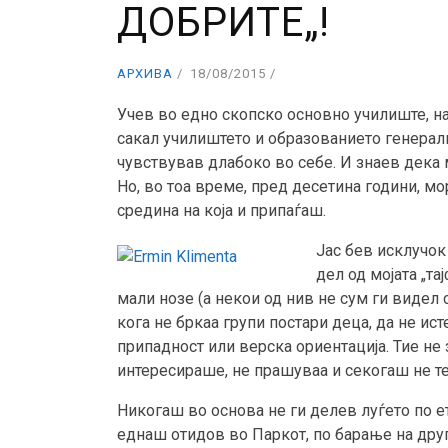
ДОБРИТЕ„!
АРХИВА
18/08/2015
Учев во едно скопско основно училиште, н
сакал училиштето и образованието генерал
чувствував длабоко во себе. И знаев дека 
Но, во тоа време, пред десетина години, м
средина на која и припаѓаш.
Јас бев исклучок
дел од мојата „та
мали нозе (а некои од нив не сум ги видел
кога не бркаа групи постари деца, да не ис
припадност или верска ориентација. Тие не 
интересираше, не прашуваа и секогаш не теп
Никогаш во основа не ги делев луѓето по ет
еднаш отидов во Паркот, по барање на друг