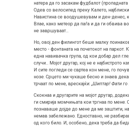
натера да го засакам фудбалот (пропадната 
Одев со велосипед преку Калето, најблискио
Навистина се воодушевувам и ден-денес, к
Влае, како метеор да паѓа и да ги обвива в
не завршуваат...
Но, овој ден филингот беше малку поинако
место - фонтаната на почетокот на паркот.
една навивачка група, од кои добар дел глед
случи... Мојот другар, кој не е најбистрото 
И сите погледи се свртеа кон мене, го поч
нозе. Срцето ми чукаше бесно и знаев дека
трчаат по мене, врескајќи: „
Шиптар! Фати го
Скокнаа и другарите на мојот другар, додек
ги смирија момчињата кои тргнаа по мене.
познаваше дојде до мене да ме заштити, на
немав забележано. Едноставно, не разбирав
од кого било. И, особено, дека треба да бид