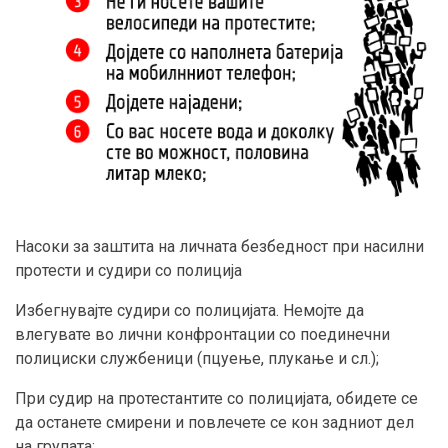
Насоки за заштита на личната безбедност при насилни
протести и судири со полиција
Избегнувајте судири со полицијата. Немојте да
влегувате во лични конфронтации со поединечни
полициски службеници (пцуење, плукање и сл.);
При судир на протестантите со полицијата, обидете се
да останете смирени и повлечете се кон задниот дел
на групата;