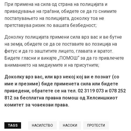
При примена на сила од страна на полицијата и
приведување на граѓани, обидете се да го снимите
постапувањето на полицијата, доколку тоа не
претставува ризик по вашата безбедност;
Доколку полицијата примени сила врз вас и ве бутне
на земја, обидете се да се поставите во позиција на
фетус и да го заштитите лицето, главата и вратот.
Бидете гласни и викајте „ПОМОШ“ за да го привлечете
вниманието на медиумите и на присутните;
Доколку врз вас, или врз некој кој ви е познат (со
име и презиме) биде применета сила или бидете
приведени, обратете се на тел. 02 3119 073 и 078 252
812 за бесплатна правна помош од Хелсиншкиот
комитет за човекови права.
TAGS
НАСИЛСТВО
НАСОКИ
ПРОТЕСТИ