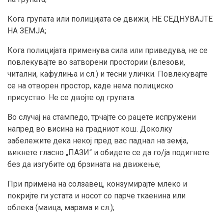
Кога групата или полицијата се движи, НЕ СЕДНУВАЈТЕ
НА ЗЕМЈА;
Кога полицијата применува сила или приведува, не се
повлекувајте во затворени простории (влезови,
читални, кафулиња и сл.) и тесни улички. Повлекувајте
се на отворен простор, каде нема полициско
присуство. Не се двојте од групата.
Во случај на стампедо, трчајте со рацете испружени
напред во висина на градниот кош. Доколку
забележите дека некој пред вас паднал на земја,
викнете гласно „ПАЗИ“ и обидете се да го/ја подигнете
без да изгубите од брзината на движење;
При примена на солзавец, конзумирајте млеко и
покријте ги устата и носот со парче ткаенина или
облека (маица, марама и сл.);