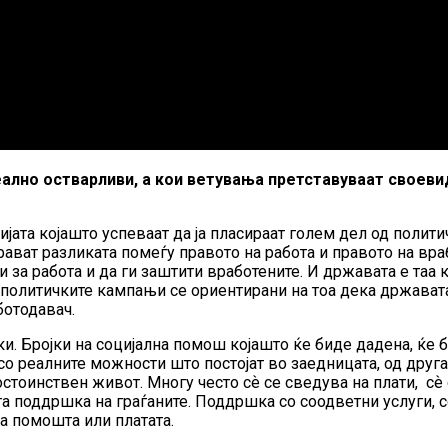
ално остварливи, а кои ветувања претставуваат своеви
ата којашто успеваат да ја пласираат голем дел од политич
ават разликата помеѓу правото на работа и правото на вра
 за работа и да ги заштити вработените. И државата е таа 
од политичките кампањи се ориентирани на тоа дека држава
ботодавач.
ки. Бројки на социјална помош којашто ќе биде дадена, ќе 
со реалните можности што постојат во заедницата, од друга 
тоинствен живот. Многу често сѐ се сведува на плати, сѐ с
та поддршка на граѓаните. Поддршка со соодветни услуги,
а помошта или платата.