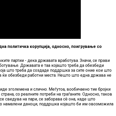
дна политичка корупција, односно, поигрување со
ките партии - дека државата вработува. Значи, се прави
ботување. Државата е таа којашто треба да обезбеди
која што треба да создаде поддршка за сите оние кои што
та ќе обезбеди работни места. Нешто што една држава не
биде зголемена и слично. Меѓутоа, вообичаено тие бројки
страна, со реалните потреби на граѓаните. Односно, таков
е сведува на пари, се заборава сѐ она, каде што
 со намалени даноци, поддршка којашто би им овозможила