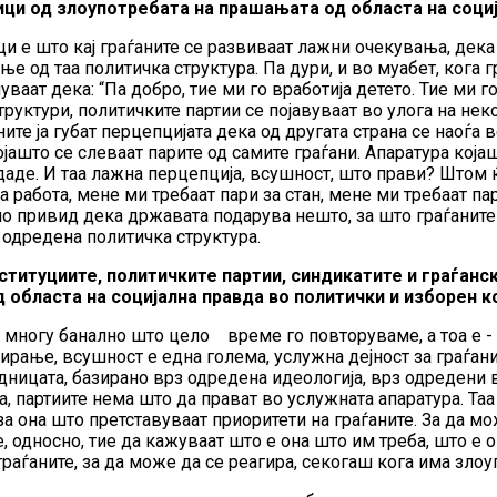
ици од злоупотребата на прашањата од областа на соци
и е што кај граѓаните се развиваат лажни очекувања, дека
е од таа политичка структура. Па дури, и во муабет, кога г
аат дека: “Па добро, тие ми го вработија детето. Тие ми го
руктури, политичките партии се појавуваат во улога на неко
те ја губат перцепцијата дека од другата страна се наоѓа 
ојашто се слеваат парите од самите граѓани. Апаратура кој
и даде. И таа лажна перцепција, всушност, што прави? Штом 
 работа, мене ми требаат пари за стан, мене ми требаат пари
о привид дека државата подарува нешто, за што граѓаните т
 одредена политичка структура.
итуциите, политичките партии, синдикатите и граѓанск
 областа на социјална правда во политички и изборен 
 многу банално што цело време го повторуваме, а тоа е - 
уирање, всушност е една голема, услужна дејност за граѓан
ницата, базирано врз одредена идеологија, врз одредени вр
а, партиите нема што да прават во услужната апаратура. Та
 за она што претставуваат приоритети на граѓаните. За да м
, односно, тие да кажуваат што е она што им треба, што е о
граѓаните, за да може да се реагира, секогаш кога има зло