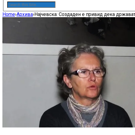
Home
›
Архива
›
Најчевска: Создаден е привид дека државата