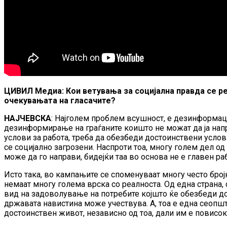
ЦИВИЛ Медиа: Кои ветувања за социјална правда се ре
очекувањата на гласачите?
НАЈЧЕВСКА
: Најголем проблем всушност, е дезинформациј
дезинформирање на граѓаните коишто не можат да ја напр
услови за работа, треба да обезбеди достоинствени услови
се социјално загрозени. Наспроти тоа, многу голем дел 
може да го направи, бидејќи таа во основа не е главен ра
Исто така, во кампањите се споменуваат многу често број
немаат многу голема врска со реалноста. Од една страна, 
вид на задоволување на потребите којшто ќе обезбеди дос
државата навистина може учествува. А, тоа е една сеопш
достоинствен живот, независно од тоа, дали им е повисок