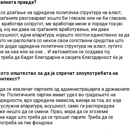
јалната правда?
 со доаѓање на одредена политичка структура на власт,
раѓаните разговараат зошто би гласале или не би гласале,
 вработија сопругот, ме вработија мене и поради тоа јас
ј, кој им дава на граѓаните вработување, им дава
всушност, една апаратура, којашто постои единствено за да
ашто не располага со некои свои сопствени средства што
ќе дојде одредена политичка структура на власт, луѓето
 за ова или за она ... И автоматски се создава тој
реба да бидат благодарни и својата благодарност ќе ја
ото општество за да ја спречат злоупотребата на
контекст?
да се извлечат партиите од администрацијата и државните
ите. Политичките партии имаат удел во градењето на
едности, врз одредена замисла, визија за тоа, во која
а услужна апаратура, всушност, само ги распоредува
оже нешто да се смени. Прво, мора да се зголеми
на каде што треба да се трошат парите. Треба да се
употреба на тие фондови.