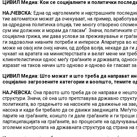
ЦИВИЛ Медиа: Кои се социјалните и политички послед
НАЈЧЕВСКА:
Една од најголемите и најстрашните последиц
тие автоматски можат да очекуваат, на пример, вработувањ
за одредена политичка опција, тие многу отворено споменув
сум им должник и морам да гласам“. Значи, политичките ст
социјална грижа, им дава услови за преживување и граѓани
ги задоволни нивните потреби и интереси. Апаратура во к
може на овој или оној начин, од добра волја, некаде да г
чукаат на вратата на министерствата и велат мене ми треба
клиентелистички однос меѓу граѓаните и државата, односн
изразат на таков начин што одново и одново ќе гласаат за
ЦИВИЛ Медиа: Што можат и што треба да направат инст
социјално загрозените категории и воопшто, темите од
НАЈЧЕВСКА:
Она првото што треба да се направи е нешто
структури. Значи, сѐ она што претставува државно структ
политиката, во градењето на насоките на движење на заед
насока и каде би требало да се движи заедницата. Меѓуто
парите на граѓаните, коишто ги дале граѓаните и ги троши
партиципацијата на граѓаните, во процесите на одлучување
зголеми контролата на државната структура од страна на 