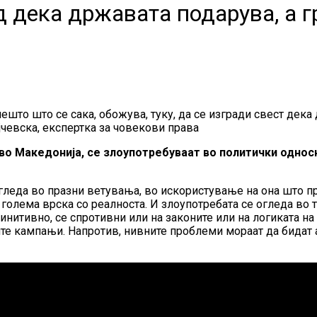
 дека државата подарува, а г
нешто што се сака, обожува, туку, да се изгради свест дека
чевска, експертка за човекови права
о Македонија, се злоупотребуваат во политички односн
гледа во празни ветувања, во искористување на она што п
 голема врска со реалноста. И злоупотребата се огледа во 
итивно, се спротивни или на законите или на логиката на 
ите кампањи. Напротив, нивните проблеми мораат да бидат 