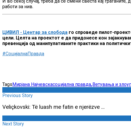
И во секој случај, треба да се смени свеста кај граѓаните
работи за нив.
ЦИВИЛ - Центар за слобода
го спроведе пилот-проек
цели. Целта на проектот е да придонесе кон зајакнува
превенција од манипулативните практики на политички
#СоцијалнаПравда
Tags
Мирјана Најчевска
социјална правда
„Ветувања и злоу
Previous Story
Veliçkovski: Të luash me fatin e njerëzve ...
Next Story