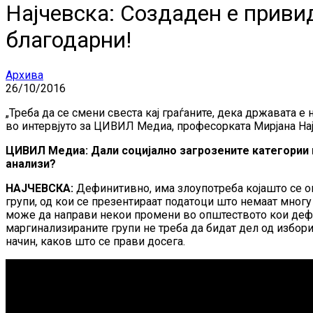
Најчевска: Создаден е привид
благодарни!
Архива
26/10/2016
„Треба да се смени свеста кај граѓаните, дека државата е 
во интервјуто за ЦИВИЛ Медиа, професорката Мирјана Нај
ЦИВИЛ Медиа: Дали социјално загрозените категории в
анализи?
НАЈЧЕВСКА:
Дефинитивно, има злоупотреба којашто се о
групи, од кои се презентираат податоци што немаат многу
може да направи некои промени во општеството кои дефин
маргинализираните групи не треба да бидат дел од избор
начин, каков што се прави досега.