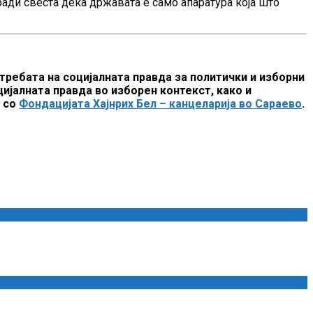
згради свеста дека државата е само апаратура која што
отребата на социјалната правда за политички и изборни
ијалната правда во изборен контекст, како и
а со
Фондацијата Хајнрих Бел – канцеларија во Сараево
.