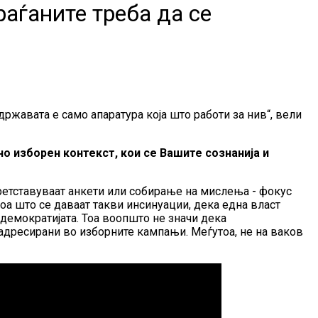
раѓаните треба да се
 државата е само апаратура која што работи за нив“, вели
о изборен контекст, кои се Вашите сознанија и
ретставуваат анкети или собирање на мислења - фокус
тоа што се даваат такви инсинуации, дека една власт
демократијата. Тоа воопшто не значи дека
адресирани во изборните кампањи. Меѓутоа, не на ваков