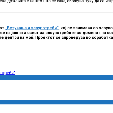
, дека државата е нешто што се сака, обожува, туку да се и
тот
„Ветувања и злоупотреби“
, кој се занимава со злоуп
ње на јавната свест за злоупотребите во доменот на соц
те центри на моќ. Проектот се спроведува во соработк
потреби“