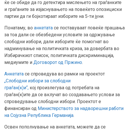
ќе се обиде да го детектира мислењето на граѓанките
и граѓаните за изјаснувањето на повеќето опозициски
партии да ги бојкотираат изборите на 5-ти јуни.
Понатаму, во
анкетата
се поставуваат повеќе прашања
за тоа дали се обезбедени условите за одржување
слободни избори, дали изборите ќе помогнат во
надминување на политичката криза, за довербата во
Избирачкиот список, политичката дискриминација,
медиумите и
Договорот од Пржино
.
Анкетата
се спроведува во рамки на проектот
„Слободни избори за слободни
граѓан(к)и“,
кој произлегува од потребата на
граѓан(к)ите да се вклучат во создавањето услови за
спроведување слободни избори. Проектот е
финансиран од
Министерството за надворешни работи
на Сојузна Република Германија
.
Освен пополнување на анкетата, можете да се