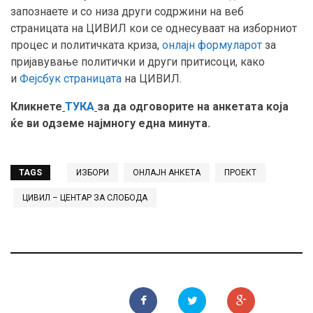
запознаете и со низа други содржини на веб
страницата на ЦИВИЛ кои се однесуваат на изборниот
процес и политичката криза,
онлајн формуларот
за
пријавување политички и други притисоци, како
и
Фејсбук страницата
на ЦИВИЛ.
Кликнете
ТУКА
за да одговорите на анкетата која
ќе ви одземе најмногу една минута.
TAGS
ИЗБОРИ
ОНЛАЈН АНКЕТА
ПРОЕКТ
ЦИВИЛ – ЦЕНТАР ЗА СЛОБОДА