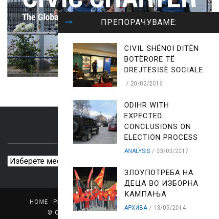
ПРЕПОРАЧУВАМЕ:
CIVIL SHËNOI DITËN
BOTËRORE TË
DREJTËSISË SOCIALE
20/02/2016
ODIHR WITH
EXPECTED
CONCLUSIONS ON
ARCHIVES
ELECTION PROCESS
ANALYSIS
03/03/2017
Archives
ЗЛОУПОТРЕБА НА
ДЕЦА ВО ИЗБОРНА
КАМПАЊА
HOME
PRESS CENTER
LIBRARY
MEDIA PROFILE
АРХИВА
13/05/2014
© Copyright
CIVIL - Center for Freedom
.