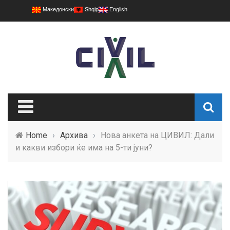
Македонски
Shqip
English
Home
›
Архива
›
Нова анкета на ЦИВИЛ: Дали
и какви избори ќе има на 5-ти јуни?