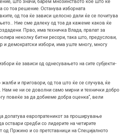
шение, што значи, барем мнозинството кое што ќе
а со тоа решение. Останува изборната
ките, од тоа ќе зависи целосно дали ќе се почитува
ето... Ние сме далеку од тоа да кажеме каков ќе
оздадени. Прво, има техничка Влада, првпат за
олира неколку битни ресори, така што, предуслови,
фер и демократски избори, има уште многу, многу
избори ќе зависи од однесувањето на сите субјекти-
 жалби и приговори, од тоа што ќе се случува, ќе
. Нам не ни се доволни само мирни и технички добро
огу повеќе за да добиеме добра оценка“, вели
 да допатува европратеникот за проширување
 да оствари средби со лидерите на четирите
т од Пржино и со претставници на Специјалното