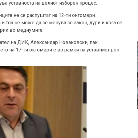
ува уставноста на целиот изборен процес.
ците не се распуштат на 12-ти октомври.
 и тоа не може да се менува со закон, дури и кога се
ариќ во медиумите.
тел на ДИК, Александар Новаковски, пак,
то на 17-ти октомври е во рамки на уставниот рок