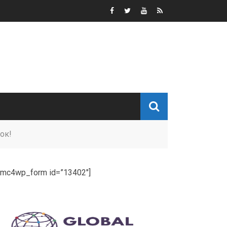
ок!
[mc4wp_form id=”13402″]