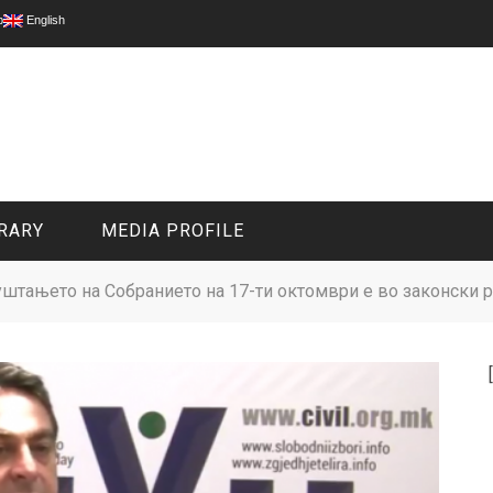
p
English
RARY
MEDIA PROFILE
штањето на Собранието на 17-ти октомври е во законски р
CIVIL MEDIA PLATFORM
ONLINE CHANNELS