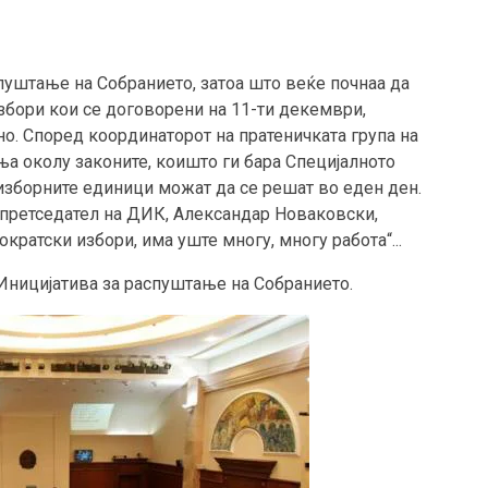
уштање на Собранието, затоа што веќе почнаа да
збори кои се договорени на 11-ти декември,
о. Според координаторот на пратеничката група на
а околу законите, коишто ги бара Специјалното
изборните единици можат да се решат во еден ден.
претседател на ДИК, Александар Новаковски,
кратски избори, има уште многу, многу работа“...
 Иницијатива за распуштање на Собранието.