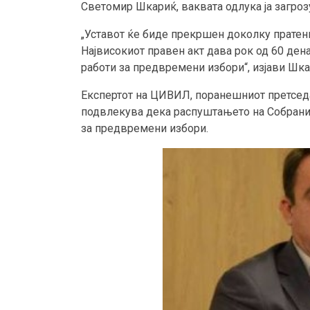
Светомир Шкариќ, ваквата одлука ја загроз
„Уставот ќе биде прекршен доколку пратени
Највисокиот правен акт дава рок од 60 дена
работи за предвремени избори“, изјави Шк
Експертот на ЦИВИЛ, поранешниот претседа
подвлекува дека распуштањето на Собрание
за предвремени избори.