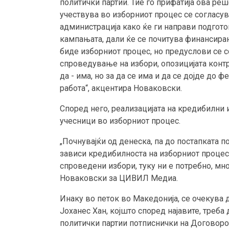
политички партии. Тие го прифатија ова ре
учествува во изборниот процес се согласув
администрација како ќе ги направи подготов
кампањата, дали ќе се почитува финансирањ
биде изборниот процес, но предуслови се с
спроведување на избори, опозицијата контр
да - има, но за да се има и да се дојде до 
работа“, акцентира Новаковски.
Според него, реализацијата на кредибилни 
учесници во изборниот процес.
„Почнувајќи од денеска, па до постапката по
зависи кредибилноста на изборниот процес
спроведени избори, туку ни е потребно, мн
Новаковски за ЦИВИЛ Медиа.
Инаку во петок во Македонија, се очекува
Јоханес Хан, којшто според најавите, треба
политички партии потписнички на Договоро