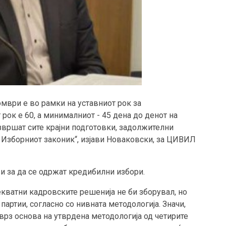
мври е во рамки на уставниот рок за
ок е 60, а минималниот - 45 дена до денот на
вршат сите крајни подготовки, задолжителни
о Изборниот законик“, изјави Новаковски, за ЦИВИЛ
ви за да се одржат кредибилни избори.
кватни кадровските решенија не би зборувал, но
партии, согласно со нивната методологија. Значи,
рз основа на утврдена методологија од четирите