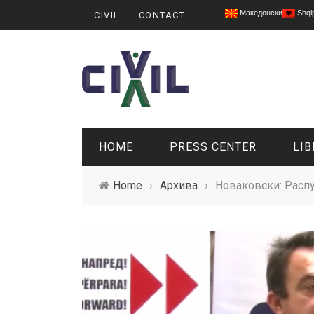
Македонски
Shqi
CIVIL
CONTACT
HOME
PRESS CENTER
LIB
Home
›
Архива
›
Новаковски: Распу