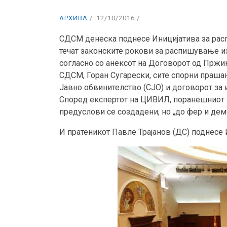
АРХИВА
12/10/2016
СДСМ денеска поднесе Иницијатива за расп
течат законските рокови за распишување и
согласно со анексот на Договорот од Пржин
СДСМ, Горан Сугарески, сите спорни прашањ
Јавно обвинителство (СЈО) и договорот за 
Според експертот на ЦИВИЛ, поранешниот 
предуслови се создадени, но „до фер и демо
И пратеникот Павле Трајанов (ДС) поднесе