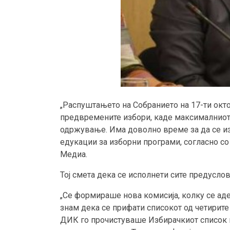
„Распуштањето на Собранието на 17-ти окто
предвремените избори, каде максималниот р
одржување. Има доволно време за да се из
едукации за изборни програми, согласно с
Медиа.
Тој смета дека се исполнети сите предусло
„Се формираше нова комисија, колку се аде
знам дека се прифати списокот од четирите 
ДИК го прочистуваше Избирачкиот список в