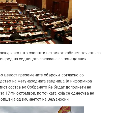
оски, како што соопшти неговиот кабинет, точката за
вен ред на седницата закажана за понеделник
во целост преземените обврски, согласно со
едство на меѓународната заедница, ја информира
миот состав на Собрането ќе бидат дополнети на
за 17-ти октомври, по точката која се однесува на
оопштија од кабинетот на Вељаноски.