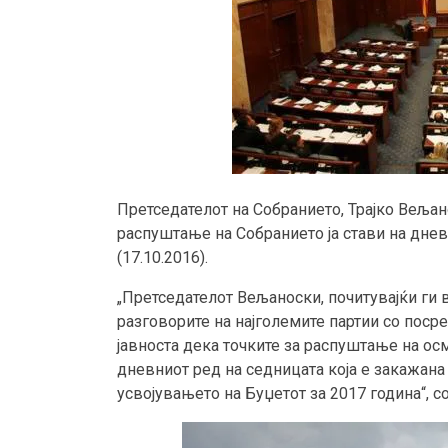
Претседателот на Собранието, Трајко Вељан
распуштање на Собранието ја стави на дне
(17.10.2016).
„Претседателот Вељаноски, почитувајќи ги 
разговорите на најголемите партии со поср
јавноста дека точките за распуштање на ос
дневниот ред на седницата која е закажана 
усвојувањето на Буџетот за 2017 година“, с