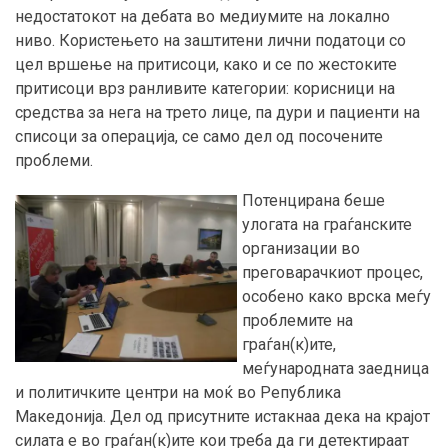
недостатокот на дебата во медиумите на локално
ниво. Користењето на заштитени лични податоци со
цел вршење на притисоци, како и се по жестоките
притисоци врз ранливите категории: корисници на
средства за нега на трето лице, па дури и пациенти на
списоци за операција, се само дел од посочените
проблеми.
Потенцирана беше
улогата на граѓанските
организации во
преговарачкиот процес,
особено како врска меѓу
проблемите на
граѓан(к)ите,
меѓународната заедница
и политичките центри на моќ во Република
Македонија. Дел од присутните истакнаа дека на крајот
силата е во граѓан(к)ите кои треба да ги детектираат