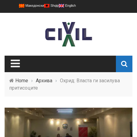
Македонски
Shqip
English
Home
›
Архива
›
Охрид: Власта ги засилува
притисоците