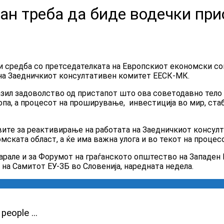
н треба да биде водечки при
 средба со претседателката на Европскиот економски соци
 на Заедничкиот консултативен комитет ЕЕСК-МК.
ил задоволство од пристапот што ова советодавно тело на
ропа, а процесот на проширување, инвестиција во мир, ста
вите за реактивирање на работата на Заедничкиот консул
мската област, а ќе има важна улога и во текот на процес
рале и за Форумот на граѓанското општество на Западен Ба
на Самитот ЕУ-ЗБ во Словенија, наредната недела.
eople ...