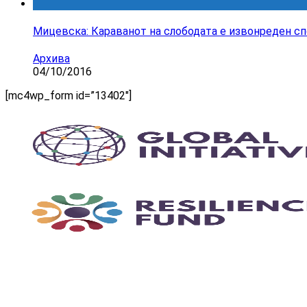
Мицевска: Караванот на слободата е извонреден спо
Архива
04/10/2016
[mc4wp_form id=”13402″]