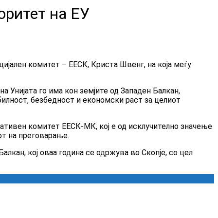
оритет на ЕУ
јален комитет – ЕЕСК, Криста Швенг, на која меѓу
 Унијата го има кон земјите од Западен Балкан,
билност, безбедност и економски раст за целиот
тативен комитет ЕЕСК-МК, кој е од исклучително значење
от на преговарање.
лкан, кој оваа година се одржува во Скопје, со цел