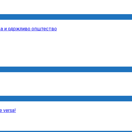
вда и одржливо општество
e versa!