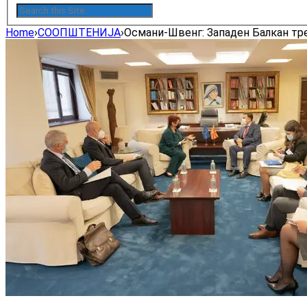
Home
›
СООПШТЕНИЈА
›
Османи-Швенг: Западен Балкан тре