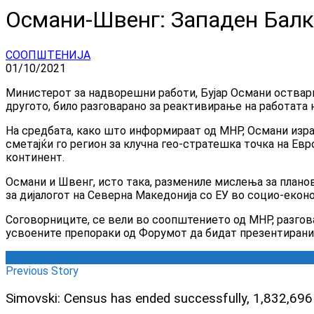
Османи-Швенг: Западен Балка
СООПШТЕНИЈА
01/10/2021
Министерот за надворешни работи, Бујар Османи оствари
другото, било разговарано за реактивирање на работата
На средбата, како што информираат од МНР, Османи израз
сметајќи го регион за клучна гео-стратешка точка на Ев
континент.
Османи и Швенг, исто така, размениле мислења за плано
за дијалогот на Северна Македонија со ЕУ во социо-еконо
Соговорниците, се вели во соопштението од МНР, разгова
усвоените препораки од Форумот да бидат презентирани 
Previous Story
Simovski: Census has ended successfully, 1,832,696 p