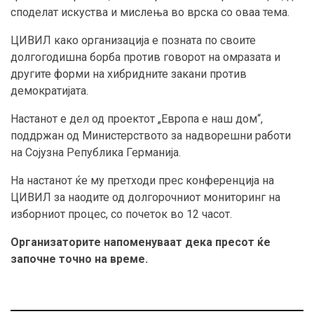
споделат искуства и мислења во врска со оваа тема.
ЦИВИЛ како организација е позната по своите
долгогодишна борба против говорот на омразата и
другите форми на хибридните закани против
демократијата.
Настанот е дел од проектот „Европа е наш дом“,
поддржан од Министерството за надворешни работи
на Сојузна Република Германија.
На настанот ќе му претходи прес конференција на
ЦИВИЛ за наодите од долгорочниот мониторинг на
изборниот процес, со почеток во 12 часот.
Организаторите напоменуваат дека пресот ќе
започне точно на време.