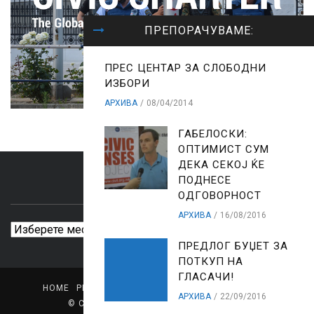
ПРЕПОРАЧУВАМЕ:
ПРЕС ЦЕНТАР ЗА СЛОБОДНИ
ИЗБОРИ
АРХИВА
08/04/2014
ГАБЕЛОСКИ:
ОПТИМИСТ СУМ
ДЕКА СЕКОЈ ЌЕ
ПОДНЕСЕ
ARCHIVES
ОДГОВОРНОСТ
АРХИВА
16/08/2016
Archives
ПРЕДЛОГ БУЏЕТ ЗА
ПОТКУП НА
ГЛАСАЧИ!
HOME
PRESS CENTER
LIBRARY
MEDIA PROFILE
АРХИВА
22/09/2016
© Copyright
CIVIL - Center for Freedom
.