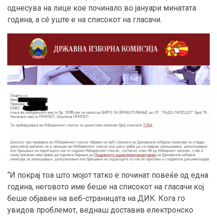
однесува на лице кое починало во јануари минатата
година, а сé уште е на списокот на гласачи.
“И покрај тоа што мојот татко е починат повеќе од една
година, неговото име беше на списокот на гласачи кој
беше објавен на веб-страницата на ДИК. Кога го
увидов проблемот, веднаш доставив електронско