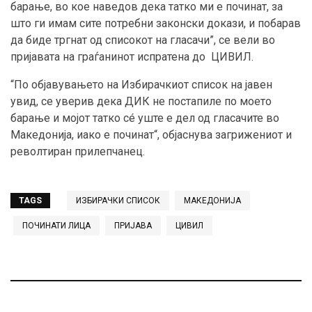
барање, во кое наведов дека татко ми е починат, за
што ги имам сите потребни законски докази, и побарав
да биде тргнат од списокот на гласачи”, се вели во
пријавата на граѓанинот испратена до ЦИВИЛ.
“По објавувањето на Избирачкиот список на јавен
увид, се уверив дека ДИК не постапиле по моето
барање и мојот татко сé уште е дел од гласачите во
Македонија, иако е починат“, објаснува загрижениот и
револтиран прилепчанец.
TAGS
ИЗБИРАЧКИ СПИСОК
МАКЕДОНИЈА
ПОЧИНАТИ ЛИЦА
ПРИЈАВА
ЦИВИЛ