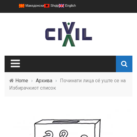
Македонски
Shqip
English
Home
›
Архива
›
Починати лица сé уште се на
Избирачкиот список