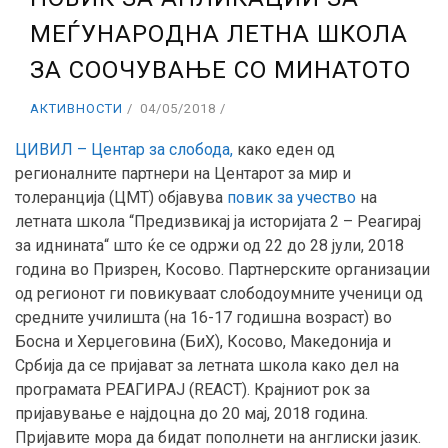
МЕЃУНАРОДНА ЛЕТНА ШКОЛА
ЗА СООЧУВАЊЕ СО МИНАТОТО
АКТИВНОСТИ
04/05/2018
ЦИВИЛ – Центар за слобода,
како еден од
регионалните партнери на Центарот за мир и
толеранција (ЦМТ) објавува
повик за учество
на
летната школа “Предизвикај ја историјата 2 – Реагирај
за иднината“ што ќе се одржи од 22 до 28 јули, 2018
година во Призрен, Косово. Партнерските организации
од регионот ги повикуваат слободоумните ученици од
средните училишта (на 16-17 годишна возраст) во
Босна и Херџеговина (БиХ), Косово, Македонија и
Србија да се пријават за летната школа како дел на
програмата РЕАГИРАЈ (REACT). Крајниот рок за
пријавување е најдоцна до 20 мај, 2018 година.
Пријавите мора да бидат пополнети на англиски јазик.