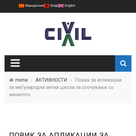
Македонски
Shqip
English
Home
›
АКТИВНОСТИ
›
Повик за апликации
за меѓународна летна школа за соочување со
минатото
ПОВИК ЗА АПЛИКАЦИИ ЗА