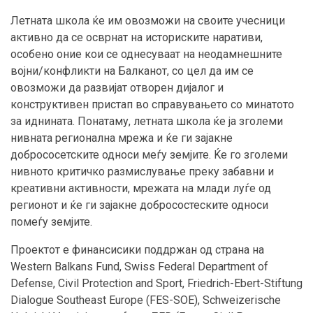
Летната школа ќе им овозможи на своите учесници
активно да се осврнат на историските наративи,
особено оние кои се однесуваат на неодамнешните
војни/конфликти на Балканот, со цел да им се
овозможи да развијат отворен дијалог и
конструктивен пристап во справувањето со минатото
за иднината. Понатаму, летната школа ќе ја зголеми
нивната регионална мрежа и ќе ги зајакне
добрососетските односи меѓу земјите. Ќе го зголеми
нивното критичко размислување преку забавни и
креативни активности, мрежата на млади луѓе од
регионот и ќе ги зајакне добросостеските односи
помеѓу земјите.
Проектот е финансисики поддржан од страна на
Western Balkans Fund, Swiss Federal Department of
Defense, Civil Protection and Sport, Friedrich-Ebert-Stiftung
Dialogue Southeast Europe (FES-SOE), Schweizerische