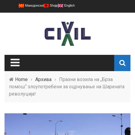
Македонски
Shqip
English
Home
›
Архива
›
Празни возила на „Брза
помош“ злоупотребени за оцрнување на Шарената
револуција!