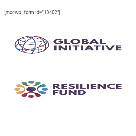
[mc4wp_form id=”13402″]