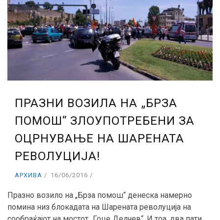
ПРАЗНИ ВОЗИЛА НА „БРЗА
ПОМОШ“ ЗЛОУПОТРЕБЕНИ ЗА
ОЦРНУВАЊЕ НА ШАРЕНАТА
РЕВОЛУЦИЈА!
АРХИВА
16/06/2016
Празно возило на „Брза помош“ денеска намерно
помина низ блокадата на Шарената револуција на
сообраќајот на мостот „Гоце Делчев“. И тоа, два пати...