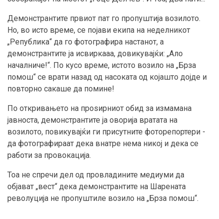
Демонстрантите првиот пат го пропуштија возилото.
Но, во исто време, се појави екипа на неделникот
„Република“ да го фотографира настанот, а
демонстрантите ја исвиркааа, довикувајќи: „Ало
началниче!“. По кусо време, истото возило на „Брза
помош“ се врати назад од насоката од којашто дојде и
повторно сакаше да помине!
По откривањето на проѕирниот обид за измамана
јавноста, демонстрантите ја оворија вратата на
возилото, повикувајќи ги присутните фоторепортери -
да фотографираат дека внатре нема никој и дека се
работи за провокација.
Тоа не спречи дел од провладините медиуми да
објават „вест“ дека демонстрантите на Шарената
револуција не пропуштиле возило на „Брза помош“.