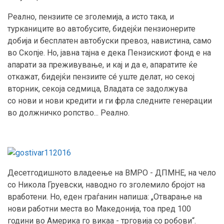
Реално, пензиите се зголемија, а исто така, и
турканиците во автобусите, бидејќи пензионерите
добија и бесплатен автобуски превоз, навистина, само
во Скопје. Но, јавна тајна е дека Пензискиот фонд е на
апарати за преживување, и кај и да е, апаратите ќе
откажат, бидејќи пензиите сé уште делат, но секој
вторник, секоја седмица, Владата се задолжува
со нови и нови кредити и ги фрла следните генерации
во должничко ропство... Реално.
Десетгодишното владеење на ВМРО - ДПМНЕ, на чело
со Никола Груевски, наводно го зголемило бројот на
вработени. Но, еден граѓанин напиша: „Отварање на
нови работни места во Македонија, тоа пред 100
години во Америка го викаа - трговија со робови“.