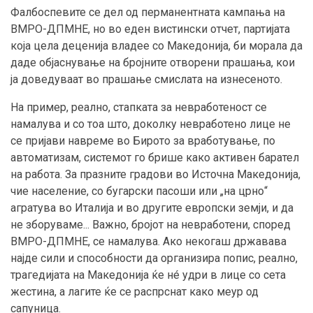
Фалбоспевите се дел од перманентната кампања на
ВМРО-ДПМНЕ, но во еден вистински отчет, партијата
која цела деценија владее со Македонија, би морала да
даде објаснување на бројните отворени прашања, кои
ја доведуваат во прашање смислата на изнесеното.
На пример, реално, стапката за невработеност се
намалува и со тоа што, доколку невработено лице не
се пријави навреме во Бирото за вработување, по
автоматизам, системот го брише како активен барател
на работа. За празните градови во Источна Македонија,
чие население, со бугарски пасоши или „на црно“
агратува во Италија и во другите европски земји, и да
не зборуваме... Важно, бројот на невработени, според
ВМРО-ДПМНЕ, се намалува. Ако некогаш државава
најде сили и способности да организира попис, реално,
трагедијата на Македонија ќе нé удри в лице со сета
жестина, а лагите ќе се распрснат како меур од
сапуница.