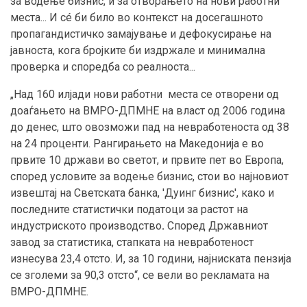
за водење бизнис, и за отворањето на нови работни
места... И сé би било во контекст на досегашното
пропагандистичко замајување и дефокусирање на
јавноста, кога бројките би издржале и минимална
проверка и споредба со реалноста...
„Над 160 илјади нови работни места се отворени од
доаѓањето на ВМРО-ДПМНЕ на власт од 2006 година
до денес, што овозможи пад на невработеноста од 38
на 24 проценти. Рангирањето на Македонија е во
првите 10 држави во светот, и првите пет во Европа,
според условите за водење бизнис, стои во најновиот
извештај на Светската банка, 'Дуинг бизнис', како и
последните статистички податоци за растот на
индустриското производство
.
Според Државниот
завод за статистика, стапката на невработеност
изнесува 23,4 отсто. И, за 10 години, најниската пензија
се зголеми за 90,3 отсто“, се вели во рекламата на
ВМРО-ДПМНЕ.