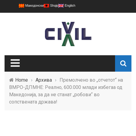
Македонски
Shqip
English
Home
›
Архива
›
Премолчено во „отчетот“ на
ВМРО-ДПМНЕ: Реално, 600.000 млади избегаа од
Македонија, за да не станат „робови“ во
сопствената држава!