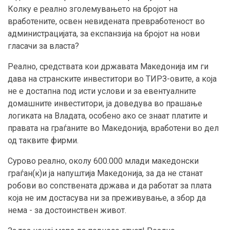
Колку е реално зголемувањето на бројот на
вработените, освен невидената превработеност во
администрацијата, за експанзија на бројот на нови
гласачи за власта?
Реално, средствата кои државата Македонија им ги
дава на странските инвеститори во ТИРЗ-овите, а која
не е достапна под исти услови и за евентуалните
домашните инвеститори, ја доведува во прашање
логиката на Владата, особено ако се знаат платите и
правата на граѓаните во Македонија, вработени во дел
од таквите фирми.
Сурово реално, околу 600.000 млади македонски
граѓан(к)и ја напуштија Македонија, за да не станат
робови во сопствената држава и да работат за плата
која не им достасува ни за преживување, а збор да
нема - за достоинствен живот.