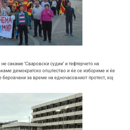
 не сакаме 'Сваровски судии' и тефтерчето на
сакаме демократско општество и ќе се избориме и ќе
е беровчани за време на едночасовниот протест, кој