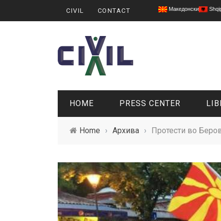
Македонски
Shqi
CIVIL
CONTACT
HOME
PRESS CENTER
LIB
Home
›
Архива
›
Протести во Беров