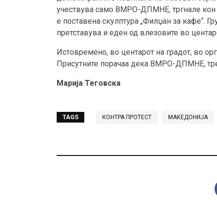
учествува само ВМРО-ДПМНЕ, тргнале кон к
е поставена скулптура „Филџан за кафе“. Гр
претставува и еден од влезовите во центаро
Истовремено, во центарот на градот, во ор
Присутните порачаа дека ВМРО-ДПМНЕ, треба
Марија Теговска
TAGS
КОНТРА ПРОТЕСТ
МАКЕДОНИЈА