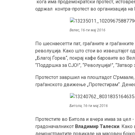
кога има продемократски протест, истовреме
одржал контра-протест во организација на
Велес, 16-ти мај 2016
По шеснаесетти пат, граѓаните и граѓанките
револуција. Како што стои во извештајот о
„Благој Ѓорев“, покрај кафе баровите во Веле
“Поддршка за СЈО!”, “Револуција!”, “Затвор 
Протестот завршил на плоштадот С'рмаале,
граѓанското движење „Протестирам“. Денес 
Битола, 16-ти мај 2016
Протестите во Битола и вчера имаа за цел -
градоначалникот
Владимир Талески
. Како
демонстрантите повикале на масовен бојкот 