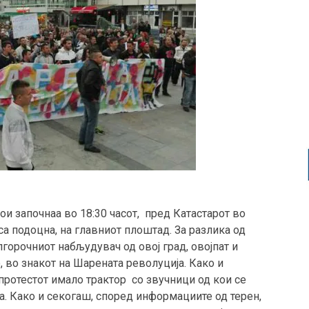
ои започнаа во 18:30 часот, пред Катастарот во
са подоцна, на главниот плоштад. За разлика од
горочниот набљудувач од овој град, овојпат и
 во знакот на Шарената револуција. Како и
 протестот имало трактор со звучници од кои се
та. Како и секогаш, според информациите од терен,