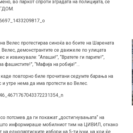
но, во паркот спроти зградата на полицијата, се
 ГДОМ.
 на Велес протестираа синоќа во боите на Шарената
д Велес, демонстрантите се движеле по улицата
с и извикувале: “Апаши!”, “Вратете ги парите!”,
за фашистите!”, “Мафија на робија!”…
 каде повторно биле прочитани седумте барања на
и утре нема да има протести во Велес.
 со потсмев да ги покажат „достигнувањата“ на
 што информираше мобилниот тим на ЦИВИЛ, откако
на еднопартиските избори на 5-ти јуни, на кои ќе