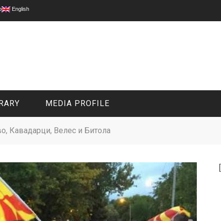
p
English
RARY
MEDIA PROFILE
о, Кавадарци, Велес и Битола
CIVIL MEDIA PLATFORM
ONLINE CHANNELS