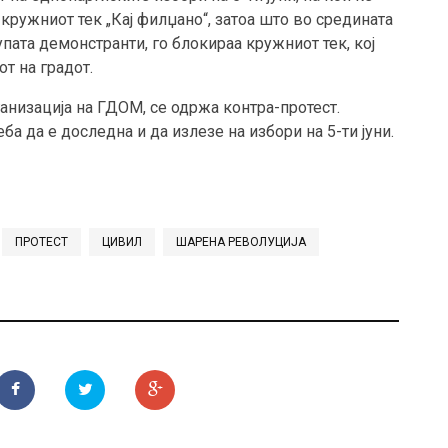
ружниот тек „Кај филџано“, затоа што во средината
упата демонстранти, го блокираа кружниот тек, кој
т на градот.
ганизација на ГДОМ, се одржа контра-протест.
 да е доследна и да излезе на избори на 5-ти јуни.
ПРОТЕСТ
ЦИВИЛ
ШАРЕНА РЕВОЛУЦИЈА