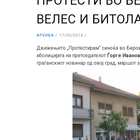
ПРОТЕСТИ ВО Б
ВЕЛЕС И БИТОЛ
АРХИВА
17/05/2016
Движењето „Протестирам“ синоќа во Беров
аболицијата на претседателот
Ѓорге Ивано
граѓанскиот новинар од овој град, маршот 