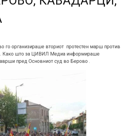
ЕРОВО, КАВАДАРЦИ,
А
о го организираше вториот протестен марш против
в
. Како што за ЦИВИЛ Медиа информираше
заврши пред Основниот суд во Берово .