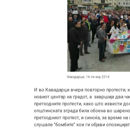
Кавадарци, 16-ти мај 2016
И во Кавадарци вчера повторно протести, к
новиот центар на градот, а завршија два ча
претходните протести, како што извести дол
општинската зграда била обоена во шарено,
претходниот протест, и синоќа, за време на
слушале "бомбите" кои ги објави опозиција