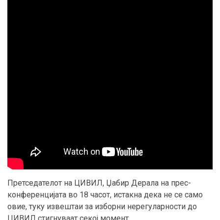
Претседателот на ЦИВИЛ, Џабир Дерала на прес-
конференцијата во 18 часот, истакна дека не се само
овие, туку извештаи за изборни нерегуларности до
ЦИВИЛ стигнуваат секој момент.