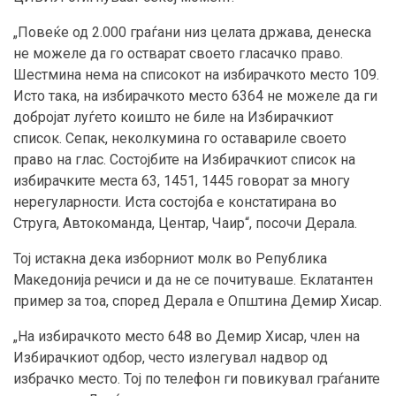
„Повеќе од 2.000 граѓани низ целата држава, денеска
не можеле да го остварат своето гласачко право.
Шестмина нема на списокот на избирачкото место 109.
Исто така, на избирачкото место 6364 не можеле да ги
добројат луѓето коишто не биле на Избирачкиот
список. Сепак, неколкумина го оставариле своето
право на глас. Состојбите на Избирачкиот список на
избирачките места 63, 1451, 1445 говорат за многу
нерегуларности. Иста состојба е констатирана во
Струга, Автокоманда, Центар, Чаир“, посочи Дерала.
Тој истакна дека изборниот молк во Република
Македонија речиси и да не се почитуваше. Еклатантен
пример за тоа, според Дерала е Општина Демир Хисар.
„На избирачкото место 648 во Демир Хисар, член на
Избирачкиот одбор, често излегувал надвор од
избрачко место. Тој по телефон ги повикувал граѓаните