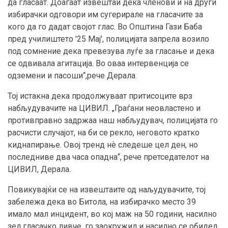
да гласаат. Доаѓаат извештаи дека членови и на други
избирачки одговори им сугерирале на гласачите за
кого да го дадат својот глас. Во Општина Гази Баба
пред училиштето '25 Мај', полицијата запрела возило
под сомнение дека превезува луѓе за гласање и дека
се одвивала агитација. Во оваа интервенција се
одземени и пасоши“,рече Дерала.
Тој истакна дека продолжуваат притисоците врз
набљудувачите на ЦИВИЛ. „Граѓани неовластено и
противправно задржаа наш набљудувач, полицијата го
расчисти случајот, на би се рекло, неговото кратко
киднапирање. Овој тренд нѐ следеше цел ден, но
последниве два часа опадна“, рече претседателот на
ЦИВИЛ, Дерала.
Повикувајќи се на извештаите од наљудувачите, тој
забележа дека во Битола, на избирачко место 39
имало мал инцидент, во кој маж на 50 години, насилно
зел гласачко ливче, го заокружил и насилно се обидел