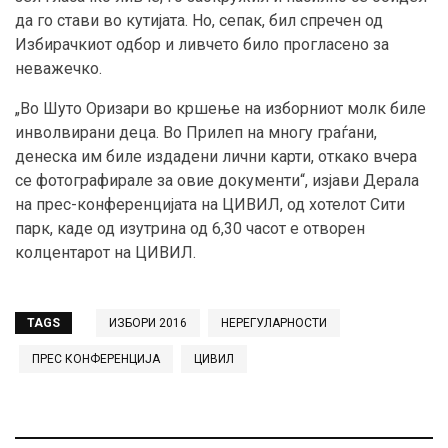
да го стави во кутијата. Но, сепак, бил спречен од
Избирачкиот одбор и ливчето било прогласено за
неважечко.
„Во Шуто Оризари во кршење на изборниот молк биле
инволвирани деца. Во Прилеп на многу граѓани,
денеска им биле издадени лични карти, откако вчера
се фотографирале за овие документи“, изјави Дерала
на прес-конференцијата на ЦИВИЛ, од хотелот Сити
парк, каде од изутрина од 6,30 часот е отворен
колцентарот на ЦИВИЛ.
TAGS
ИЗБОРИ 2016
НЕРЕГУЛАРНОСТИ
ПРЕС КОНФЕРЕНЦИЈА
ЦИВИЛ